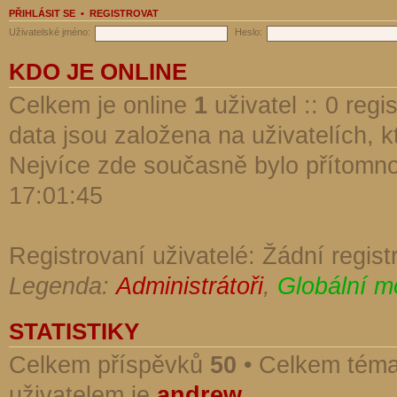
PŘIHLÁSIT SE
•
REGISTROVAT
Uživatelské jméno:
Heslo:
KDO JE ONLINE
Celkem je online
1
uživatel :: 0 reg
data jsou založena na uživatelích, kt
Nejvíce zde současně bylo přítomn
17:01:45
Registrovaní uživatelé: Žádní regist
Legenda:
Administrátoři
,
Globální m
STATISTIKY
Celkem příspěvků
50
• Celkem tém
uživatelem je
andrew