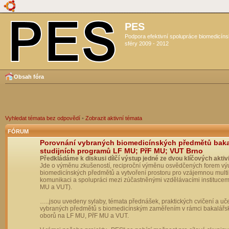
PES
Podpora efektivní spolupráce biomedicín
sféry 2009 - 2012
Obsah fóra
Vyhledat témata bez odpovědí
•
Zobrazit aktivní témata
FÓRUM
Porovnání vybraných biomedicínských předmětů bak
studijních programů LF MU; PřF MU; VUT Brno
Předkládáme k diskusi dílčí výstup jedné ze dvou klíčových aktivi
Jde o výměnu zkušeností, reciproční výměnu osvědčených forem vý
biomedicínských předmětů a vytvoření prostoru pro vzájemnou multil
komunikaci a spolupráci mezi zúčastněnými vzdělávacími institucem
MU a VUT).
…..jsou uvedeny sylaby, témata přednášek, praktických cvičení a uč
vybraných předmětů s biomedicínským zaměřením v rámci bakalářs
oborů na LF MU, PřF MU a VUT.