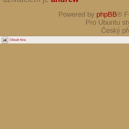
Powered by
phpBB
® F
Pro Ubuntu st
Český př
Obsah fóra