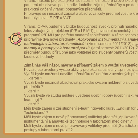
V rámci našeho projektu „PES“ se nabízí možnost pro cílové skupiny
partnerů absolvovat podle individuálního zájmu přednášky a po dom
praktická cvičení v rámci popsaných předmětů.
Připravuje se i možnost zapsat a absolvovat celý předmět včetně kre
hodnoty mezi LF, PřF a VUT.
V rámci OPVK budeme v blízké budoucnosti svědky prolnutí našeho 
letos zahájeným projektem (PřF a LF MU) „Inovace biochemických 
programů PřF MU pro potřeby moderní společnosti“. V rámci tohoto 
připravíme dva nové předměty
„Aplikované instrumentální a analy
technologie v laboratorní medicíně“
(zimní semestr 2011/2012) a
„
metody a postupy v laboratorní praxi“
(jarní semestr 2011/2012).
předměty budou přístupné jako volitelné pro studenty partnerů včet
kreditové hodnoty.
Zjímá nás váš názor, návrhy a případný zájem o využití uvedenýc
Považujete uvedený výstup aktivity projektu za užitečný…přínosný…
Využli byste možnost navštívit přenášku některého z uvedených př
….kterou ?
Využli byste možnost absolvovat praktické cvičení některého z uve
předmětů ?
…které ?
Využili byste ve studiu některé uvedené učební opory (učební text, v
learning) ?
…které ?
Měli byste zájem o zpřístupnění e-learningového kurzu „English for 
Technicians“ ?
Měli byste zájem o nově připravovaný volitelný předmět „Aplikované
instrumentální a analytické technologie v laboratorní medicíně“ ?
Měli byste zájem o nově připravovaný volitelný předmět „Statistické
postupy v laboratorní praxi“ ?