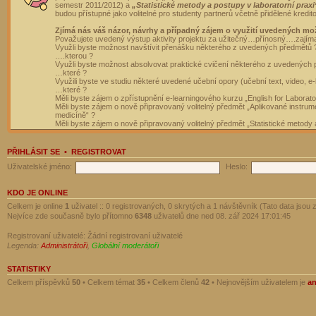
semestr 2011/2012) a
„Statistické metody a postupy v laboratorní praxi
budou přístupné jako volitelné pro studenty partnerů včetně přidělené kredit
Zjímá nás váš názor, návrhy a případný zájem o využití uvedených mo
Považujete uvedený výstup aktivity projektu za užitečný…přínosný….zajím
Využli byste možnost navštívit přenášku některého z uvedených předmětů 
….kterou ?
Využli byste možnost absolvovat praktické cvičení některého z uvedených
…které ?
Využili byste ve studiu některé uvedené učební opory (učební text, video, e-
…které ?
Měli byste zájem o zpřístupnění e-learningového kurzu „English for Laborat
Měli byste zájem o nově připravovaný volitelný předmět „Aplikované instrumen
medicíně“ ?
Měli byste zájem o nově připravovaný volitelný předmět „Statistické metody a
PŘIHLÁSIT SE
•
REGISTROVAT
Uživatelské jméno:
Heslo:
KDO JE ONLINE
Celkem je online
1
uživatel :: 0 registrovaných, 0 skrytých a 1 návštěvník (Tato data jsou z
Nejvíce zde současně bylo přítomno
6348
uživatelů dne ned 08. zář 2024 17:01:45
Registrovaní uživatelé: Žádní registrovaní uživatelé
Legenda:
Administrátoři
,
Globální moderátoři
STATISTIKY
Celkem příspěvků
50
• Celkem témat
35
• Celkem členů
42
• Nejnovějším uživatelem je
a