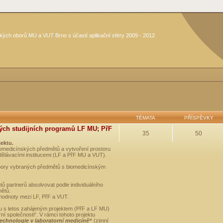
kých oborů MU a VUT Brno s účastí aplikační sféry 2009 - 2012
TÉMATA
PŘÍSPĚVKY
ých studijních programů LF MU; PřF
35
50
jektu.
medicínských předmětů a vytvoření prostoru
dělávacími institucemi (LF a PřF MU a VUT).
opory vybraných předmětů s biomedicínským
ů partnerů absolvovat podle individuálního
mětů.
 hodnoty mezi LF, PřF a VUT.
u s letos zahájeným projektem (PřF a LF MU)
 společnosti“. V rámci tohoto projektu
technologie v laboratorní medicíně“
(zimní