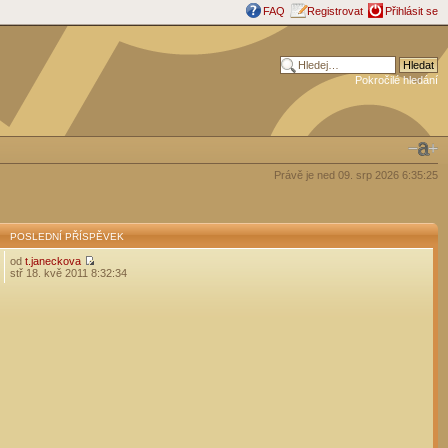
FAQ
Registrovat
Přihlásit se
Pokročilé hledání
Právě je ned 09. srp 2026 6:35:25
POSLEDNÍ PŘÍSPĚVEK
od
t.janeckova
stř 18. kvě 2011 8:32:34