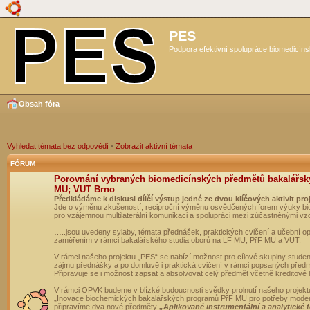
PES
Podpora efektivní spolupráce biomedicíns
Obsah fóra
Vyhledat témata bez odpovědí
•
Zobrazit aktivní témata
FÓRUM
Porovnání vybraných biomedicínských předmětů bakalářsk
MU; VUT Brno
Předkládáme k diskusi dílčí výstup jedné ze dvou klíčových aktivit pro
Jde o výměnu zkušeností, reciproční výměnu osvědčených forem výuky bio
pro vzájemnou multilaterální komunikaci a spolupráci mezi zúčastněnými vz
…..jsou uvedeny sylaby, témata přednášek, praktických cvičení a učební 
zaměřením v rámci bakalářského studia oborů na LF MU, PřF MU a VUT.
V rámci našeho projektu „PES“ se nabízí možnost pro cílové skupiny student
zájmu přednášky a po domluvě i praktická cvičení v rámci popsaných před
Připravuje se i možnost zapsat a absolvovat celý předmět včetně kreditové
V rámci OPVK budeme v blízké budoucnosti svědky prolnutí našeho projekt
„Inovace biochemických bakalářských programů PřF MU pro potřeby moderní
připravíme dva nové předměty
„Aplikované instrumentální a analytické 