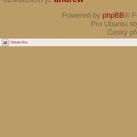
Powered by
phpBB
® F
Pro Ubuntu st
Český př
Obsah fóra