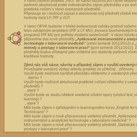
V rámci našeho projektu „PES“ se nabízí možnost pro cílové skupiny
partnerů absolvovat podle individuálního zájmu přednášky a po dom
praktická cvičení v rámci popsaných předmětů.
Připravuje se i možnost zapsat a absolvovat celý předmět včetně kre
hodnoty mezi LF, PřF a VUT.
V rámci OPVK budeme v blízké budoucnosti svědky prolnutí našeho 
letos zahájeným projektem (PřF a LF MU) „Inovace biochemických 
programů PřF MU pro potřeby moderní společnosti“. V rámci tohoto 
připravíme dva nové předměty
„Aplikované instrumentální a analy
technologie v laboratorní medicíně“
(zimní semestr 2011/2012) a
„
metody a postupy v laboratorní praxi“
(jarní semestr 2011/2012).
předměty budou přístupné jako volitelné pro studenty partnerů včet
kreditové hodnoty.
Zjímá nás váš názor, návrhy a případný zájem o využití uvedenýc
Považujete uvedený výstup aktivity projektu za užitečný…přínosný…
Využli byste možnost navštívit přenášku některého z uvedených př
….kterou ?
Využli byste možnost absolvovat praktické cvičení některého z uve
předmětů ?
…které ?
Využili byste ve studiu některé uvedené učební opory (učební text, v
learning) ?
…které ?
Měli byste zájem o zpřístupnění e-learningového kurzu „English for 
Technicians“ ?
Měli byste zájem o nově připravovaný volitelný předmět „Aplikované
instrumentální a analytické technologie v laboratorní medicíně“ ?
Měli byste zájem o nově připravovaný volitelný předmět „Statistické
postupy v laboratorní praxi“ ?