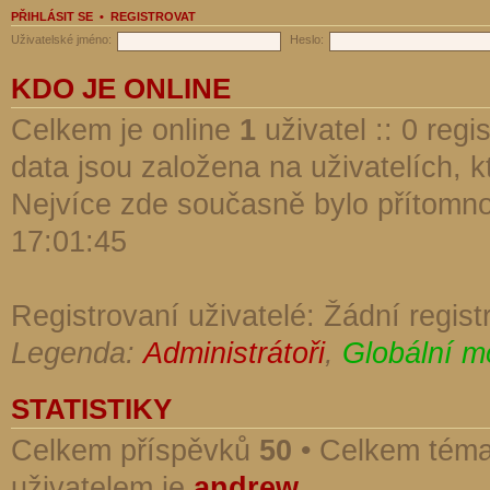
PŘIHLÁSIT SE
•
REGISTROVAT
Uživatelské jméno:
Heslo:
KDO JE ONLINE
Celkem je online
1
uživatel :: 0 reg
data jsou založena na uživatelích, kt
Nejvíce zde současně bylo přítomn
17:01:45
Registrovaní uživatelé: Žádní regist
Legenda:
Administrátoři
,
Globální m
STATISTIKY
Celkem příspěvků
50
• Celkem tém
uživatelem je
andrew