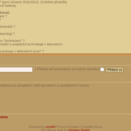
“
(jarní semestr 2011/2012). Zmíněné předměty
ové hodnoty.
žností.
avý ?
?
 předmětů ?
learning) ?
ory Technicians“ ?
tální a analytické technologie v laboratorní
 postupy v laboratorní praxi“ ?
|
Přihlásit mě automaticky při každé návštěvě
aložena na uživatelích, kteří byli aktivní za posledních 5 minut)
ndrew
Powered by
phpBB
® Forum Software © phpBB Group
Pro Ubuntu style by
Ishimaru Design