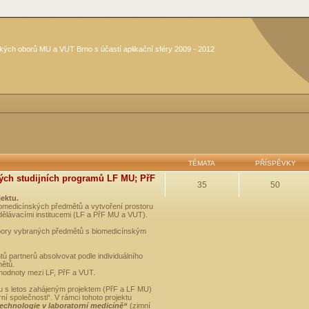
kých oborů MU a VUT Brno s účastí aplikační sféry 2009 - 2012
TÉMATA
PŘÍSPĚVKY
ých studijních programů LF MU; PřF
35
50
jektu.
medicínských předmětů a vytvoření prostoru
dělávacími institucemi (LF a PřF MU a VUT).
opory vybraných předmětů s biomedicínským
ů partnerů absolvovat podle individuálního
mětů.
 hodnoty mezi LF, PřF a VUT.
u s letos zahájeným projektem (PřF a LF MU)
 společnosti“. V rámci tohoto projektu
technologie v laboratorní medicíně“
(zimní