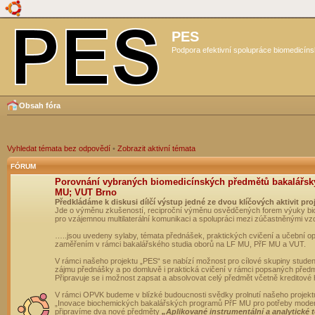
PES
Podpora efektivní spolupráce biomedicíns
Obsah fóra
Vyhledat témata bez odpovědí
•
Zobrazit aktivní témata
FÓRUM
Porovnání vybraných biomedicínských předmětů bakalářsk
MU; VUT Brno
Předkládáme k diskusi dílčí výstup jedné ze dvou klíčových aktivit pro
Jde o výměnu zkušeností, reciproční výměnu osvědčených forem výuky bio
pro vzájemnou multilaterální komunikaci a spolupráci mezi zúčastněnými vz
…..jsou uvedeny sylaby, témata přednášek, praktických cvičení a učební 
zaměřením v rámci bakalářského studia oborů na LF MU, PřF MU a VUT.
V rámci našeho projektu „PES“ se nabízí možnost pro cílové skupiny student
zájmu přednášky a po domluvě i praktická cvičení v rámci popsaných před
Připravuje se i možnost zapsat a absolvovat celý předmět včetně kreditové
V rámci OPVK budeme v blízké budoucnosti svědky prolnutí našeho projekt
„Inovace biochemických bakalářských programů PřF MU pro potřeby moderní
připravíme dva nové předměty
„Aplikované instrumentální a analytické 