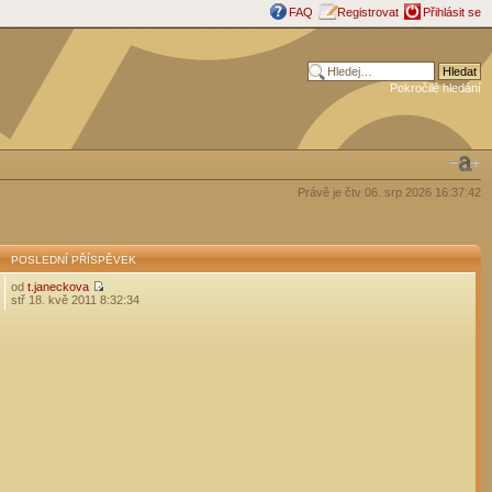
FAQ
Registrovat
Přihlásit se
Pokročilé hledání
Právě je čtv 06. srp 2026 16:37:42
POSLEDNÍ PŘÍSPĚVEK
od
t.janeckova
stř 18. kvě 2011 8:32:34