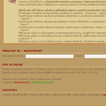
semestr 2011/2012) a
„Statistické metody a postupy v laboratorní praxi
budou přístupné jako volitelné pro studenty partnerů včetně přidělené kredit
Zjímá nás váš názor, návrhy a případný zájem o využití uvedených mo
Považujete uvedený výstup aktivity projektu za užitečný…přínosný….zajím
Využli byste možnost navštívit přenášku některého z uvedených předmětů 
….kterou ?
Využli byste možnost absolvovat praktické cvičení některého z uvedených
…které ?
Využili byste ve studiu některé uvedené učební opory (učební text, video, e-
…které ?
Měli byste zájem o zpřístupnění e-learningového kurzu „English for Laborat
Měli byste zájem o nově připravovaný volitelný předmět „Aplikované instrumen
medicíně“ ?
Měli byste zájem o nově připravovaný volitelný předmět „Statistické metody a
PŘIHLÁSIT SE
•
REGISTROVAT
Uživatelské jméno:
Heslo:
KDO JE ONLINE
Celkem je online
1
uživatel :: 0 registrovaných, 0 skrytých a 1 návštěvník (Tato data jsou z
Nejvíce zde současně bylo přítomno
6348
uživatelů dne ned 08. zář 2024 17:01:45
Registrovaní uživatelé: Žádní registrovaní uživatelé
Legenda:
Administrátoři
,
Globální moderátoři
STATISTIKY
Celkem příspěvků
50
• Celkem témat
35
• Celkem členů
42
• Nejnovějším uživatelem je
a