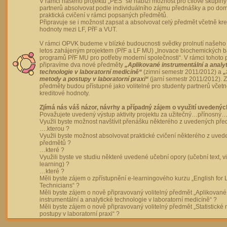
V rámci našeho projektu „PES“ se nabízí možnost pro cílové skupiny
partnerů absolvovat podle individuálního zájmu přednášky a po dom
praktická cvičení v rámci popsaných předmětů.
Připravuje se i možnost zapsat a absolvovat celý předmět včetně kre
hodnoty mezi LF, PřF a VUT.
V rámci OPVK budeme v blízké budoucnosti svědky prolnutí našeho 
letos zahájeným projektem (PřF a LF MU) „Inovace biochemických 
programů PřF MU pro potřeby moderní společnosti“. V rámci tohoto 
připravíme dva nové předměty
„Aplikované instrumentální a analy
technologie v laboratorní medicíně“
(zimní semestr 2011/2012) a
„
metody a postupy v laboratorní praxi“
(jarní semestr 2011/2012).
předměty budou přístupné jako volitelné pro studenty partnerů včet
kreditové hodnoty.
Zjímá nás váš názor, návrhy a případný zájem o využití uvedenýc
Považujete uvedený výstup aktivity projektu za užitečný…přínosný…
Využli byste možnost navštívit přenášku některého z uvedených př
….kterou ?
Využli byste možnost absolvovat praktické cvičení některého z uve
předmětů ?
…které ?
Využili byste ve studiu některé uvedené učební opory (učební text, v
learning) ?
…které ?
Měli byste zájem o zpřístupnění e-learningového kurzu „English for 
Technicians“ ?
Měli byste zájem o nově připravovaný volitelný předmět „Aplikované
instrumentální a analytické technologie v laboratorní medicíně“ ?
Měli byste zájem o nově připravovaný volitelný předmět „Statistické
postupy v laboratorní praxi“ ?