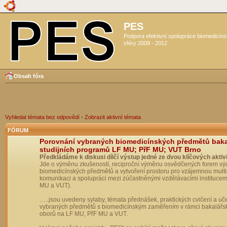
PES
Podpora efektivní spolupráce biomedicín
sféry 2009 - 2012
Obsah fóra
Vyhledat témata bez odpovědí
•
Zobrazit aktivní témata
FÓRUM
Porovnání vybraných biomedicínských předmětů bak
studijních programů LF MU; PřF MU; VUT Brno
Předkládáme k diskusi dílčí výstup jedné ze dvou klíčových aktivi
Jde o výměnu zkušeností, reciproční výměnu osvědčených forem vý
biomedicínských předmětů a vytvoření prostoru pro vzájemnou multil
komunikaci a spolupráci mezi zúčastněnými vzdělávacími institucem
MU a VUT).
…..jsou uvedeny sylaby, témata přednášek, praktických cvičení a uč
vybraných předmětů s biomedicínským zaměřením v rámci bakalářs
oborů na LF MU, PřF MU a VUT.