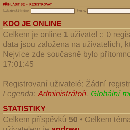
PŘIHLÁSIT SE
•
REGISTROVAT
Uživatelské jméno:
Heslo:
KDO JE ONLINE
Celkem je online
1
uživatel :: 0 reg
data jsou založena na uživatelích, kt
Nejvíce zde současně bylo přítomn
17:01:45
Registrovaní uživatelé: Žádní regist
Legenda:
Administrátoři
,
Globální m
STATISTIKY
Celkem příspěvků
50
• Celkem tém
uživatelem je
andrew