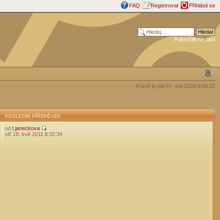
FAQ
Registrovat
Přihlásit se
Pokročilé hledání
Právě je pát 07. srp 2026 6:59:32
POSLEDNÍ PŘÍSPĚVEK
od
t.janeckova
stř 18. kvě 2011 8:32:34