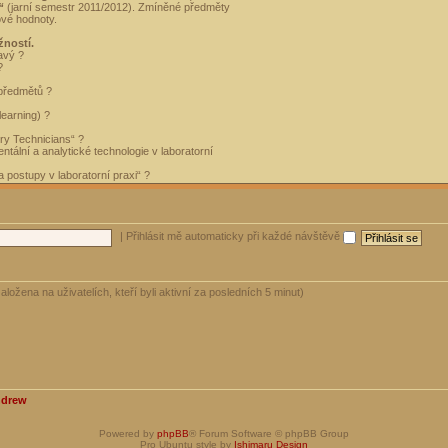
“
(jarní semestr 2011/2012). Zmíněné předměty
ové hodnoty.
žností.
avý ?
?
 předmětů ?
learning) ?
ory Technicians“ ?
tální a analytické technologie v laboratorní
 postupy v laboratorní praxi“ ?
|
Přihlásit mě automaticky při každé návštěvě
aložena na uživatelích, kteří byli aktivní za posledních 5 minut)
ndrew
Powered by
phpBB
® Forum Software © phpBB Group
Pro Ubuntu style by
Ishimaru Design