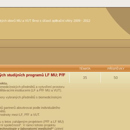
kých oborů MU a VUT Brno s účastí aplikační sféry 2009 - 2012
TÉMATA
PŘÍSPĚVKY
ých studijních programů LF MU; PřF
35
50
jektu.
medicínských předmětů a vytvoření prostoru
dělávacími institucemi (LF a PřF MU a VUT).
opory vybraných předmětů s biomedicínským
ů partnerů absolvovat podle individuálního
mětů.
 hodnoty mezi LF, PřF a VUT.
u s letos zahájeným projektem (PřF a LF MU)
 společnosti“. V rámci tohoto projektu
technologie v laboratorní medicíně“
(zimní