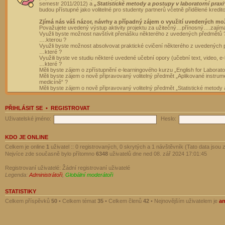
semestr 2011/2012) a
„Statistické metody a postupy v laboratorní praxi
budou přístupné jako volitelné pro studenty partnerů včetně přidělené kredit
Zjímá nás váš názor, návrhy a případný zájem o využití uvedených mo
Považujete uvedený výstup aktivity projektu za užitečný…přínosný….zajím
Využli byste možnost navštívit přenášku některého z uvedených předmětů 
….kterou ?
Využli byste možnost absolvovat praktické cvičení některého z uvedených
…které ?
Využili byste ve studiu některé uvedené učební opory (učební text, video, e-
…které ?
Měli byste zájem o zpřístupnění e-learningového kurzu „English for Laborat
Měli byste zájem o nově připravovaný volitelný předmět „Aplikované instrumen
medicíně“ ?
Měli byste zájem o nově připravovaný volitelný předmět „Statistické metody a
PŘIHLÁSIT SE
•
REGISTROVAT
Uživatelské jméno:
Heslo:
KDO JE ONLINE
Celkem je online
1
uživatel :: 0 registrovaných, 0 skrytých a 1 návštěvník (Tato data jsou z
Nejvíce zde současně bylo přítomno
6348
uživatelů dne ned 08. zář 2024 17:01:45
Registrovaní uživatelé: Žádní registrovaní uživatelé
Legenda:
Administrátoři
,
Globální moderátoři
STATISTIKY
Celkem příspěvků
50
• Celkem témat
35
• Celkem členů
42
• Nejnovějším uživatelem je
a