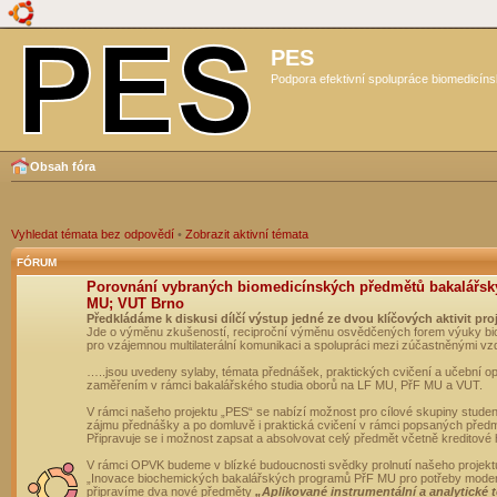
PES
Podpora efektivní spolupráce biomedicíns
Obsah fóra
Vyhledat témata bez odpovědí
•
Zobrazit aktivní témata
FÓRUM
Porovnání vybraných biomedicínských předmětů bakalářsk
MU; VUT Brno
Předkládáme k diskusi dílčí výstup jedné ze dvou klíčových aktivit pro
Jde o výměnu zkušeností, reciproční výměnu osvědčených forem výuky bio
pro vzájemnou multilaterální komunikaci a spolupráci mezi zúčastněnými vz
…..jsou uvedeny sylaby, témata přednášek, praktických cvičení a učební 
zaměřením v rámci bakalářského studia oborů na LF MU, PřF MU a VUT.
V rámci našeho projektu „PES“ se nabízí možnost pro cílové skupiny student
zájmu přednášky a po domluvě i praktická cvičení v rámci popsaných před
Připravuje se i možnost zapsat a absolvovat celý předmět včetně kreditové
V rámci OPVK budeme v blízké budoucnosti svědky prolnutí našeho projekt
„Inovace biochemických bakalářských programů PřF MU pro potřeby moderní
připravíme dva nové předměty
„Aplikované instrumentální a analytické 