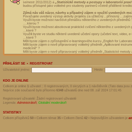
semestr 2011/2012) a
„Statistické metody a postupy v laboratorní praxi
budou přístupné jako volitelné pro studenty partnerů včetně přidělené kredit
Zjímá nás váš názor, návrhy a případný zájem o využití uvedených mo
Považujete uvedený výstup aktivity projektu za užitečný…přínosný….zajím
Využli byste možnost navštívit přenášku některého z uvedených předmětů 
….kterou ?
Využli byste možnost absolvovat praktické cvičení některého z uvedených
…které ?
Využili byste ve studiu některé uvedené učební opory (učební text, video, e-
…které ?
Měli byste zájem o zpřístupnění e-learningového kurzu „English for Laborat
Měli byste zájem o nově připravovaný volitelný předmět „Aplikované instrumen
medicíně“ ?
Měli byste zájem o nově připravovaný volitelný předmět „Statistické metody a
PŘIHLÁSIT SE
•
REGISTROVAT
Uživatelské jméno:
Heslo:
KDO JE ONLINE
Celkem je online
1
uživatel :: 0 registrovaných, 0 skrytých a 1 návštěvník (Tato data jsou z
Nejvíce zde současně bylo přítomno
6348
uživatelů dne ned 08. zář 2024 17:01:45
Registrovaní uživatelé: Žádní registrovaní uživatelé
Legenda:
Administrátoři
,
Globální moderátoři
STATISTIKY
Celkem příspěvků
50
• Celkem témat
35
• Celkem členů
42
• Nejnovějším uživatelem je
a