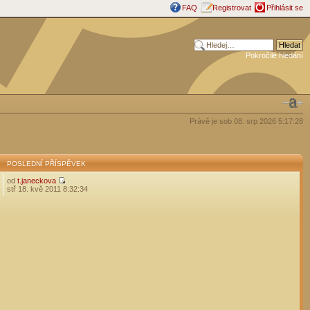
FAQ
Registrovat
Přihlásit se
Pokročilé hledání
Právě je sob 08. srp 2026 5:17:28
POSLEDNÍ PŘÍSPĚVEK
od
t.janeckova
stř 18. kvě 2011 8:32:34