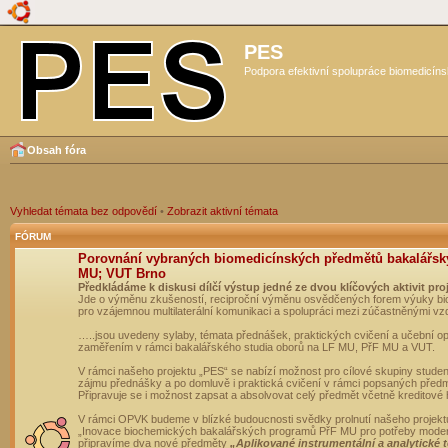
PES
Podpora efektivní spolupráce biomedicíns
Obsah fóra
Vyhledat témata bez odpovědí
•
Zobrazit aktivní témata
FÓRUM
Porovnání vybraných biomedicínských předmětů bakalářsk
MU; VUT Brno
Předkládáme k diskusi dílčí výstup jedné ze dvou klíčových aktivit pro
Jde o výměnu zkušeností, reciproční výměnu osvědčených forem výuky bio
pro vzájemnou multilaterální komunikaci a spolupráci mezi zúčastněnými vz
…..jsou uvedeny sylaby, témata přednášek, praktických cvičení a učební 
zaměřením v rámci bakalářského studia oborů na LF MU, PřF MU a VUT.
V rámci našeho projektu „PES“ se nabízí možnost pro cílové skupiny student
zájmu přednášky a po domluvě i praktická cvičení v rámci popsaných před
Připravuje se i možnost zapsat a absolvovat celý předmět včetně kreditové
V rámci OPVK budeme v blízké budoucnosti svědky prolnutí našeho projekt
„Inovace biochemických bakalářských programů PřF MU pro potřeby moderní
připravíme dva nové předměty
„Aplikované instrumentální a analytické 