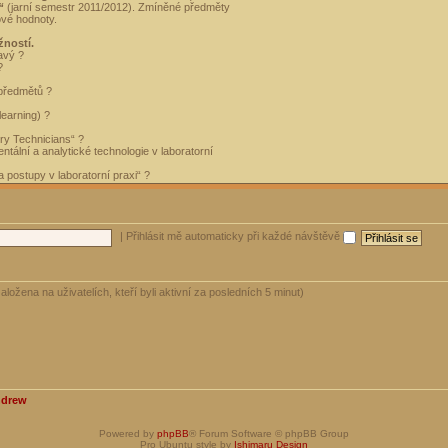
“
(jarní semestr 2011/2012). Zmíněné předměty
ové hodnoty.
žností.
avý ?
?
 předmětů ?
learning) ?
ory Technicians“ ?
tální a analytické technologie v laboratorní
 postupy v laboratorní praxi“ ?
|
Přihlásit mě automaticky při každé návštěvě
aložena na uživatelích, kteří byli aktivní za posledních 5 minut)
ndrew
Powered by
phpBB
® Forum Software © phpBB Group
Pro Ubuntu style by
Ishimaru Design