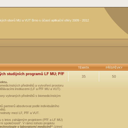
kých oborů MU a VUT Brno s účastí aplikační sféry 2009 - 2012
TÉMATA
PŘÍSPĚVKY
ých studijních programů LF MU; PřF
35
50
jektu.
medicínských předmětů a vytvoření prostoru
dělávacími institucemi (LF a PřF MU a VUT).
opory vybraných předmětů s biomedicínským
ů partnerů absolvovat podle individuálního
mětů.
 hodnoty mezi LF, PřF a VUT.
u s letos zahájeným projektem (PřF a LF MU)
 společnosti“. V rámci tohoto projektu
technologie v laboratorní medicíně“
(zimní