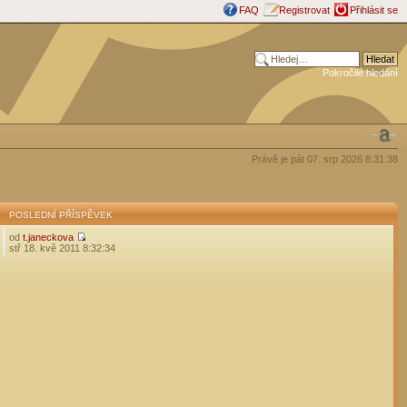
FAQ
Registrovat
Přihlásit se
Pokročilé hledání
Právě je pát 07. srp 2026 8:31:38
POSLEDNÍ PŘÍSPĚVEK
od
t.janeckova
stř 18. kvě 2011 8:32:34