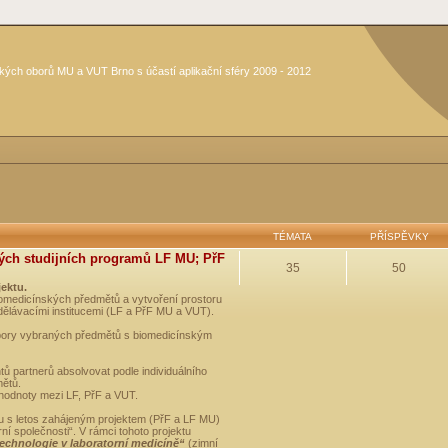
kých oborů MU a VUT Brno s účastí aplikační sféry 2009 - 2012
TÉMATA
PŘÍSPĚVKY
ých studijních programů LF MU; PřF
35
50
jektu.
medicínských předmětů a vytvoření prostoru
dělávacími institucemi (LF a PřF MU a VUT).
opory vybraných předmětů s biomedicínským
ů partnerů absolvovat podle individuálního
mětů.
 hodnoty mezi LF, PřF a VUT.
u s letos zahájeným projektem (PřF a LF MU)
 společnosti“. V rámci tohoto projektu
technologie v laboratorní medicíně“
(zimní