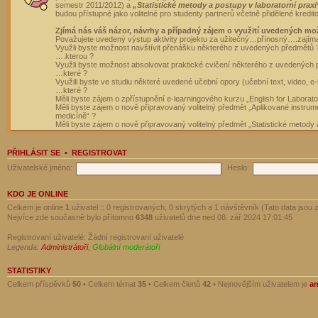
semestr 2011/2012) a
„Statistické metody a postupy v laboratorní praxi
budou přístupné jako volitelné pro studenty partnerů včetně přidělené kredit
Zjímá nás váš názor, návrhy a případný zájem o využití uvedených mo
Považujete uvedený výstup aktivity projektu za užitečný…přínosný….zajím
Využli byste možnost navštívit přenášku některého z uvedených předmětů 
….kterou ?
Využli byste možnost absolvovat praktické cvičení některého z uvedených
…které ?
Využili byste ve studiu některé uvedené učební opory (učební text, video, e-
…které ?
Měli byste zájem o zpřístupnění e-learningového kurzu „English for Laborat
Měli byste zájem o nově připravovaný volitelný předmět „Aplikované instrumen
medicíně“ ?
Měli byste zájem o nově připravovaný volitelný předmět „Statistické metody a
PŘIHLÁSIT SE
•
REGISTROVAT
Uživatelské jméno:
Heslo:
KDO JE ONLINE
Celkem je online
1
uživatel :: 0 registrovaných, 0 skrytých a 1 návštěvník (Tato data jsou z
Nejvíce zde současně bylo přítomno
6348
uživatelů dne ned 08. zář 2024 17:01:45
Registrovaní uživatelé: Žádní registrovaní uživatelé
Legenda:
Administrátoři
,
Globální moderátoři
STATISTIKY
Celkem příspěvků
50
• Celkem témat
35
• Celkem členů
42
• Nejnovějším uživatelem je
a