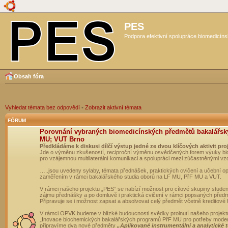
PES
Podpora efektivní spolupráce biomedicíns
Obsah fóra
Vyhledat témata bez odpovědí
•
Zobrazit aktivní témata
FÓRUM
Porovnání vybraných biomedicínských předmětů bakalářsk
MU; VUT Brno
Předkládáme k diskusi dílčí výstup jedné ze dvou klíčových aktivit pro
Jde o výměnu zkušeností, reciproční výměnu osvědčených forem výuky bio
pro vzájemnou multilaterální komunikaci a spolupráci mezi zúčastněnými vz
…..jsou uvedeny sylaby, témata přednášek, praktických cvičení a učební 
zaměřením v rámci bakalářského studia oborů na LF MU, PřF MU a VUT.
V rámci našeho projektu „PES“ se nabízí možnost pro cílové skupiny student
zájmu přednášky a po domluvě i praktická cvičení v rámci popsaných před
Připravuje se i možnost zapsat a absolvovat celý předmět včetně kreditové
V rámci OPVK budeme v blízké budoucnosti svědky prolnutí našeho projekt
„Inovace biochemických bakalářských programů PřF MU pro potřeby moderní
připravíme dva nové předměty
„Aplikované instrumentální a analytické 