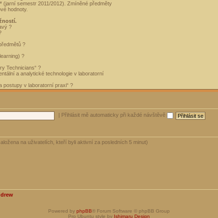
“
(jarní semestr 2011/2012). Zmíněné předměty
ové hodnoty.
žností.
avý ?
?
 předmětů ?
learning) ?
ory Technicians“ ?
tální a analytické technologie v laboratorní
 postupy v laboratorní praxi“ ?
|
Přihlásit mě automaticky při každé návštěvě
aložena na uživatelích, kteří byli aktivní za posledních 5 minut)
ndrew
Powered by
phpBB
® Forum Software © phpBB Group
Pro Ubuntu style by
Ishimaru Design