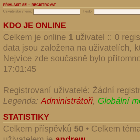
PŘIHLÁSIT SE
•
REGISTROVAT
Uživatelské jméno:
Heslo:
KDO JE ONLINE
Celkem je online
1
uživatel :: 0 reg
data jsou založena na uživatelích, kt
Nejvíce zde současně bylo přítomn
17:01:45
Registrovaní uživatelé: Žádní regist
Legenda:
Administrátoři
,
Globální m
STATISTIKY
Celkem příspěvků
50
• Celkem tém
uživatelem je
andrew