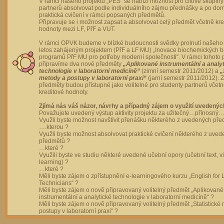
V rámci našeho projektu „PES“ se nabízí možnost pro cílové skupiny
partnerů absolvovat podle individuálního zájmu přednášky a po dom
praktická cvičení v rámci popsaných předmětů.
Připravuje se i možnost zapsat a absolvovat celý předmět včetně kre
hodnoty mezi LF, PřF a VUT.
V rámci OPVK budeme v blízké budoucnosti svědky prolnutí našeho 
letos zahájeným projektem (PřF a LF MU) „Inovace biochemických 
programů PřF MU pro potřeby moderní společnosti“. V rámci tohoto 
připravíme dva nové předměty
„Aplikované instrumentální a analy
technologie v laboratorní medicíně“
(zimní semestr 2011/2012) a
„
metody a postupy v laboratorní praxi“
(jarní semestr 2011/2012).
předměty budou přístupné jako volitelné pro studenty partnerů včet
kreditové hodnoty.
Zjímá nás váš názor, návrhy a případný zájem o využití uvedenýc
Považujete uvedený výstup aktivity projektu za užitečný…přínosný…
Využli byste možnost navštívit přenášku některého z uvedených př
….kterou ?
Využli byste možnost absolvovat praktické cvičení některého z uve
předmětů ?
…které ?
Využili byste ve studiu některé uvedené učební opory (učební text, v
learning) ?
…které ?
Měli byste zájem o zpřístupnění e-learningového kurzu „English for 
Technicians“ ?
Měli byste zájem o nově připravovaný volitelný předmět „Aplikované
instrumentální a analytické technologie v laboratorní medicíně“ ?
Měli byste zájem o nově připravovaný volitelný předmět „Statistické
postupy v laboratorní praxi“ ?