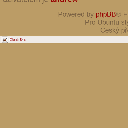
Powered by
phpBB
® F
Pro Ubuntu st
Český př
Obsah fóra