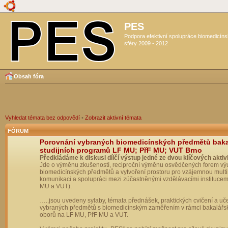
PES
Podpora efektivní spolupráce biomedicín
sféry 2009 - 2012
Obsah fóra
Vyhledat témata bez odpovědí
•
Zobrazit aktivní témata
FÓRUM
Porovnání vybraných biomedicínských předmětů bak
studijních programů LF MU; PřF MU; VUT Brno
Předkládáme k diskusi dílčí výstup jedné ze dvou klíčových aktivi
Jde o výměnu zkušeností, reciproční výměnu osvědčených forem vý
biomedicínských předmětů a vytvoření prostoru pro vzájemnou multil
komunikaci a spolupráci mezi zúčastněnými vzdělávacími institucem
MU a VUT).
…..jsou uvedeny sylaby, témata přednášek, praktických cvičení a uč
vybraných předmětů s biomedicínským zaměřením v rámci bakalářs
oborů na LF MU, PřF MU a VUT.