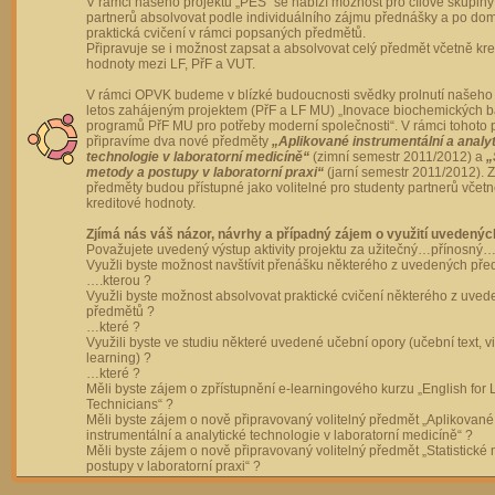
V rámci našeho projektu „PES“ se nabízí možnost pro cílové skupiny
partnerů absolvovat podle individuálního zájmu přednášky a po dom
praktická cvičení v rámci popsaných předmětů.
Připravuje se i možnost zapsat a absolvovat celý předmět včetně kre
hodnoty mezi LF, PřF a VUT.
V rámci OPVK budeme v blízké budoucnosti svědky prolnutí našeho 
letos zahájeným projektem (PřF a LF MU) „Inovace biochemických 
programů PřF MU pro potřeby moderní společnosti“. V rámci tohoto 
připravíme dva nové předměty
„Aplikované instrumentální a analy
technologie v laboratorní medicíně“
(zimní semestr 2011/2012) a
„
metody a postupy v laboratorní praxi“
(jarní semestr 2011/2012).
předměty budou přístupné jako volitelné pro studenty partnerů včet
kreditové hodnoty.
Zjímá nás váš názor, návrhy a případný zájem o využití uvedenýc
Považujete uvedený výstup aktivity projektu za užitečný…přínosný…
Využli byste možnost navštívit přenášku některého z uvedených př
….kterou ?
Využli byste možnost absolvovat praktické cvičení některého z uve
předmětů ?
…které ?
Využili byste ve studiu některé uvedené učební opory (učební text, v
learning) ?
…které ?
Měli byste zájem o zpřístupnění e-learningového kurzu „English for 
Technicians“ ?
Měli byste zájem o nově připravovaný volitelný předmět „Aplikované
instrumentální a analytické technologie v laboratorní medicíně“ ?
Měli byste zájem o nově připravovaný volitelný předmět „Statistické
postupy v laboratorní praxi“ ?