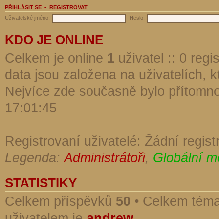
PŘIHLÁSIT SE
•
REGISTROVAT
Uživatelské jméno:
Heslo:
KDO JE ONLINE
Celkem je online
1
uživatel :: 0 reg
data jsou založena na uživatelích, kt
Nejvíce zde současně bylo přítomn
17:01:45
Registrovaní uživatelé: Žádní regist
Legenda:
Administrátoři
,
Globální m
STATISTIKY
Celkem příspěvků
50
• Celkem tém
uživatelem je
andrew