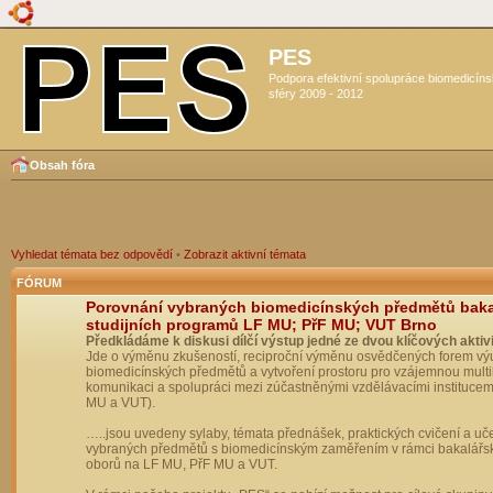
PES
Podpora efektivní spolupráce biomedicín
sféry 2009 - 2012
Obsah fóra
Vyhledat témata bez odpovědí
•
Zobrazit aktivní témata
FÓRUM
Porovnání vybraných biomedicínských předmětů bak
studijních programů LF MU; PřF MU; VUT Brno
Předkládáme k diskusi dílčí výstup jedné ze dvou klíčových aktivi
Jde o výměnu zkušeností, reciproční výměnu osvědčených forem vý
biomedicínských předmětů a vytvoření prostoru pro vzájemnou multil
komunikaci a spolupráci mezi zúčastněnými vzdělávacími institucem
MU a VUT).
…..jsou uvedeny sylaby, témata přednášek, praktických cvičení a uč
vybraných předmětů s biomedicínským zaměřením v rámci bakalářs
oborů na LF MU, PřF MU a VUT.