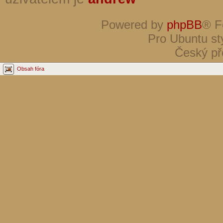
Powered by
phpBB
® F
Pro Ubuntu st
Český př
Obsah fóra