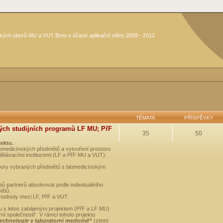
kých oborů MU a VUT Brno s účastí aplikační sféry 2009 - 2012
TÉMATA
PŘÍSPĚVKY
ých studijních programů LF MU; PřF
35
50
jektu.
medicínských předmětů a vytvoření prostoru
dělávacími institucemi (LF a PřF MU a VUT).
opory vybraných předmětů s biomedicínským
ů partnerů absolvovat podle individuálního
mětů.
 hodnoty mezi LF, PřF a VUT.
u s letos zahájeným projektem (PřF a LF MU)
 společnosti“. V rámci tohoto projektu
technologie v laboratorní medicíně“
(zimní