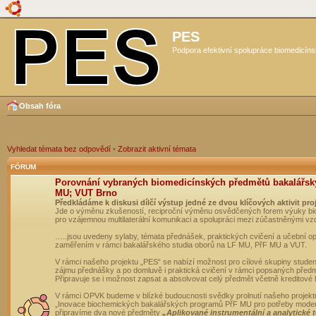
PES
Podpora efektivní spolupráce biomedicíns
Obsah fóra
Vyhledat témata bez odpovědí
•
Zobrazit aktivní témata
FÓRUM
Porovnání vybraných biomedicínských předmětů bakalářsk
MU; VUT Brno
Předkládáme k diskusi dílčí výstup jedné ze dvou klíčových aktivit pro
Jde o výměnu zkušeností, reciproční výměnu osvědčených forem výuky bio
pro vzájemnou multilaterální komunikaci a spolupráci mezi zúčastněnými vz
…..jsou uvedeny sylaby, témata přednášek, praktických cvičení a učební 
zaměřením v rámci bakalářského studia oborů na LF MU, PřF MU a VUT.
V rámci našeho projektu „PES“ se nabízí možnost pro cílové skupiny student
zájmu přednášky a po domluvě i praktická cvičení v rámci popsaných před
Připravuje se i možnost zapsat a absolvovat celý předmět včetně kreditové
V rámci OPVK budeme v blízké budoucnosti svědky prolnutí našeho projekt
„Inovace biochemických bakalářských programů PřF MU pro potřeby moderní
připravíme dva nové předměty
„Aplikované instrumentální a analytické 