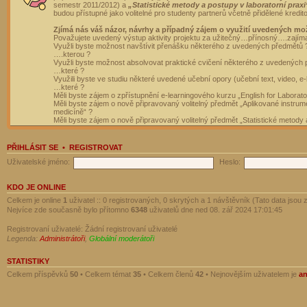
semestr 2011/2012) a
„Statistické metody a postupy v laboratorní praxi
budou přístupné jako volitelné pro studenty partnerů včetně přidělené kredit
Zjímá nás váš názor, návrhy a případný zájem o využití uvedených mo
Považujete uvedený výstup aktivity projektu za užitečný…přínosný….zajím
Využli byste možnost navštívit přenášku některého z uvedených předmětů 
….kterou ?
Využli byste možnost absolvovat praktické cvičení některého z uvedených
…které ?
Využili byste ve studiu některé uvedené učební opory (učební text, video, e-
…které ?
Měli byste zájem o zpřístupnění e-learningového kurzu „English for Laborat
Měli byste zájem o nově připravovaný volitelný předmět „Aplikované instrumen
medicíně“ ?
Měli byste zájem o nově připravovaný volitelný předmět „Statistické metody a
PŘIHLÁSIT SE
•
REGISTROVAT
Uživatelské jméno:
Heslo:
KDO JE ONLINE
Celkem je online
1
uživatel :: 0 registrovaných, 0 skrytých a 1 návštěvník (Tato data jsou z
Nejvíce zde současně bylo přítomno
6348
uživatelů dne ned 08. zář 2024 17:01:45
Registrovaní uživatelé: Žádní registrovaní uživatelé
Legenda:
Administrátoři
,
Globální moderátoři
STATISTIKY
Celkem příspěvků
50
• Celkem témat
35
• Celkem členů
42
• Nejnovějším uživatelem je
a