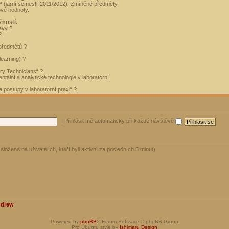
“
(jarní semestr 2011/2012). Zmíněné předměty
ové hodnoty.
žností.
avý ?
?
 předmětů ?
learning) ?
ory Technicians“ ?
tální a analytické technologie v laboratorní
 postupy v laboratorní praxi“ ?
|
Přihlásit mě automaticky při každé návštěvě
aložena na uživatelích, kteří byli aktivní za posledních 5 minut)
ndrew
Powered by
phpBB
® Forum Software © phpBB Group
Pro Ubuntu style by
Ishimaru Design