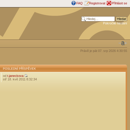
FAQ
Registrovat
Přihlásit se
Pokročilé hledání
Právě je pát 07. srp 2026 4:30:55
POSLEDNÍ PŘÍSPĚVEK
od
t.janeckova
stř 18. kvě 2011 8:32:34