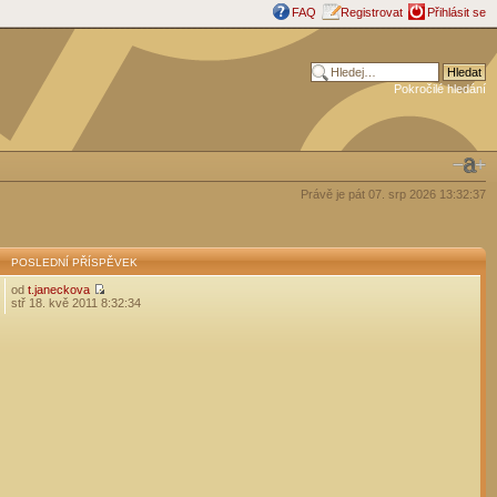
FAQ
Registrovat
Přihlásit se
Pokročilé hledání
Právě je pát 07. srp 2026 13:32:37
POSLEDNÍ PŘÍSPĚVEK
od
t.janeckova
stř 18. kvě 2011 8:32:34