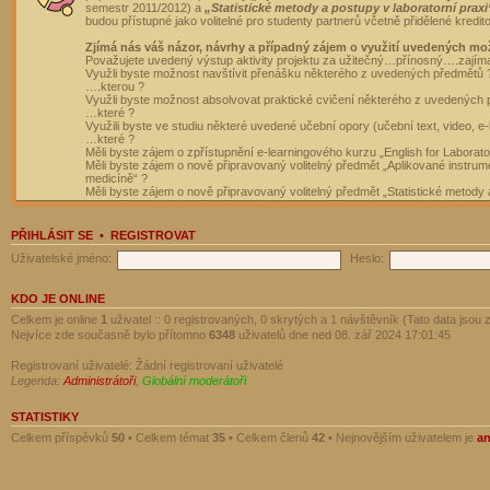
semestr 2011/2012) a
„Statistické metody a postupy v laboratorní praxi
budou přístupné jako volitelné pro studenty partnerů včetně přidělené kredit
Zjímá nás váš názor, návrhy a případný zájem o využití uvedených mo
Považujete uvedený výstup aktivity projektu za užitečný…přínosný….zajím
Využli byste možnost navštívit přenášku některého z uvedených předmětů 
….kterou ?
Využli byste možnost absolvovat praktické cvičení některého z uvedených
…které ?
Využili byste ve studiu některé uvedené učební opory (učební text, video, e-
…které ?
Měli byste zájem o zpřístupnění e-learningového kurzu „English for Laborat
Měli byste zájem o nově připravovaný volitelný předmět „Aplikované instrumen
medicíně“ ?
Měli byste zájem o nově připravovaný volitelný předmět „Statistické metody a
PŘIHLÁSIT SE
•
REGISTROVAT
Uživatelské jméno:
Heslo:
KDO JE ONLINE
Celkem je online
1
uživatel :: 0 registrovaných, 0 skrytých a 1 návštěvník (Tato data jsou z
Nejvíce zde současně bylo přítomno
6348
uživatelů dne ned 08. zář 2024 17:01:45
Registrovaní uživatelé: Žádní registrovaní uživatelé
Legenda:
Administrátoři
,
Globální moderátoři
STATISTIKY
Celkem příspěvků
50
• Celkem témat
35
• Celkem členů
42
• Nejnovějším uživatelem je
a