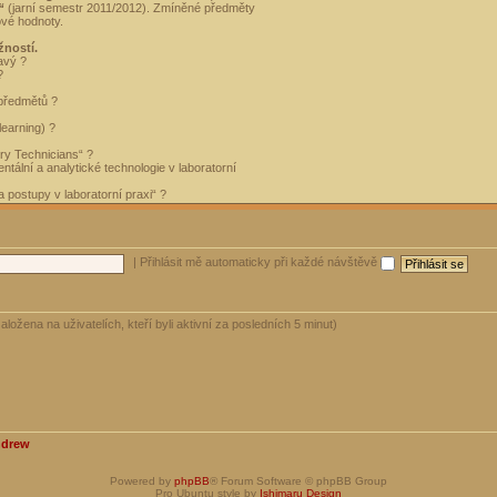
“
(jarní semestr 2011/2012). Zmíněné předměty
ové hodnoty.
žností.
avý ?
?
 předmětů ?
learning) ?
ory Technicians“ ?
tální a analytické technologie v laboratorní
 postupy v laboratorní praxi“ ?
|
Přihlásit mě automaticky při každé návštěvě
aložena na uživatelích, kteří byli aktivní za posledních 5 minut)
ndrew
Powered by
phpBB
® Forum Software © phpBB Group
Pro Ubuntu style by
Ishimaru Design