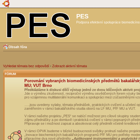
PES
Podpora efektivní spolupráce biomedicíns
Obsah fóra
Vyhledat témata bez odpovědí
•
Zobrazit aktivní témata
FÓRUM
Porovnání vybraných biomedicínských předmětů bakalářsk
MU; VUT Brno
Předkládáme k diskusi dílčí výstup jedné ze dvou klíčových aktivit pro
Jde o výměnu zkušeností, reciproční výměnu osvědčených forem výuky bio
pro vzájemnou multilaterální komunikaci a spolupráci mezi zúčastněnými vz
…..jsou uvedeny sylaby, témata přednášek, praktických cvičení a učební 
zaměřením v rámci bakalářského studia oborů na LF MU, PřF MU a VUT.
V rámci našeho projektu „PES“ se nabízí možnost pro cílové skupiny student
zájmu přednášky a po domluvě i praktická cvičení v rámci popsaných před
Připravuje se i možnost zapsat a absolvovat celý předmět včetně kreditové
V rámci OPVK budeme v blízké budoucnosti svědky prolnutí našeho projekt
„Inovace biochemických bakalářských programů PřF MU pro potřeby moderní
připravíme dva nové předměty
„Aplikované instrumentální a analytické 