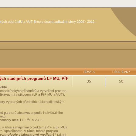
kých oborů MU a VUT Brno s účastí aplikační sféry 2009 - 2012
TÉMATA
PŘÍSPĚVKY
ých studijních programů LF MU; PřF
35
50
jektu.
medicínských předmětů a vytvoření prostoru
dělávacími institucemi (LF a PřF MU a VUT).
opory vybraných předmětů s biomedicínským
ů partnerů absolvovat podle individuálního
mětů.
 hodnoty mezi LF, PřF a VUT.
u s letos zahájeným projektem (PřF a LF MU)
 společnosti“. V rámci tohoto projektu
technologie v laboratorní medicíně“
(zimní