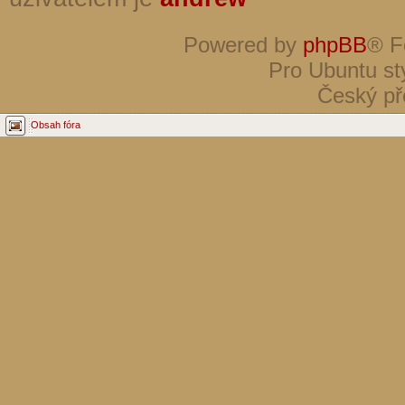
Powered by
phpBB
® F
Pro Ubuntu st
Český př
Obsah fóra