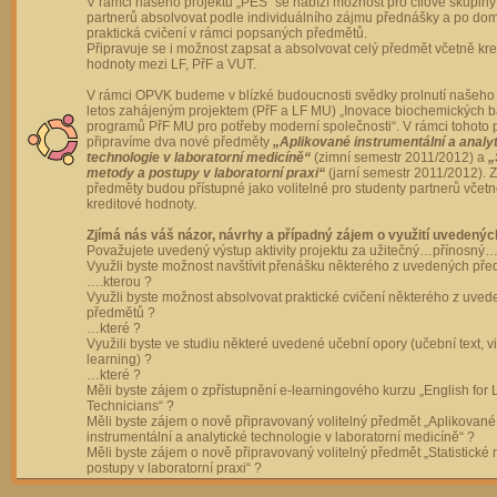
V rámci našeho projektu „PES“ se nabízí možnost pro cílové skupiny
partnerů absolvovat podle individuálního zájmu přednášky a po dom
praktická cvičení v rámci popsaných předmětů.
Připravuje se i možnost zapsat a absolvovat celý předmět včetně kre
hodnoty mezi LF, PřF a VUT.
V rámci OPVK budeme v blízké budoucnosti svědky prolnutí našeho 
letos zahájeným projektem (PřF a LF MU) „Inovace biochemických 
programů PřF MU pro potřeby moderní společnosti“. V rámci tohoto 
připravíme dva nové předměty
„Aplikované instrumentální a analy
technologie v laboratorní medicíně“
(zimní semestr 2011/2012) a
„
metody a postupy v laboratorní praxi“
(jarní semestr 2011/2012).
předměty budou přístupné jako volitelné pro studenty partnerů včet
kreditové hodnoty.
Zjímá nás váš názor, návrhy a případný zájem o využití uvedenýc
Považujete uvedený výstup aktivity projektu za užitečný…přínosný…
Využli byste možnost navštívit přenášku některého z uvedených př
….kterou ?
Využli byste možnost absolvovat praktické cvičení některého z uve
předmětů ?
…které ?
Využili byste ve studiu některé uvedené učební opory (učební text, v
learning) ?
…které ?
Měli byste zájem o zpřístupnění e-learningového kurzu „English for 
Technicians“ ?
Měli byste zájem o nově připravovaný volitelný předmět „Aplikované
instrumentální a analytické technologie v laboratorní medicíně“ ?
Měli byste zájem o nově připravovaný volitelný předmět „Statistické
postupy v laboratorní praxi“ ?