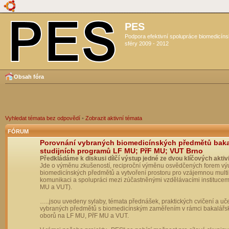
PES
Podpora efektivní spolupráce biomedicín
sféry 2009 - 2012
Obsah fóra
Vyhledat témata bez odpovědí
•
Zobrazit aktivní témata
FÓRUM
Porovnání vybraných biomedicínských předmětů bak
studijních programů LF MU; PřF MU; VUT Brno
Předkládáme k diskusi dílčí výstup jedné ze dvou klíčových aktivi
Jde o výměnu zkušeností, reciproční výměnu osvědčených forem vý
biomedicínských předmětů a vytvoření prostoru pro vzájemnou multil
komunikaci a spolupráci mezi zúčastněnými vzdělávacími institucem
MU a VUT).
…..jsou uvedeny sylaby, témata přednášek, praktických cvičení a uč
vybraných předmětů s biomedicínským zaměřením v rámci bakalářs
oborů na LF MU, PřF MU a VUT.