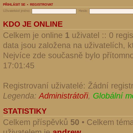
PŘIHLÁSIT SE
•
REGISTROVAT
Uživatelské jméno:
Heslo:
KDO JE ONLINE
Celkem je online
1
uživatel :: 0 reg
data jsou založena na uživatelích, kt
Nejvíce zde současně bylo přítomn
17:01:45
Registrovaní uživatelé: Žádní regist
Legenda:
Administrátoři
,
Globální m
STATISTIKY
Celkem příspěvků
50
• Celkem tém
uživatelem je
andrew