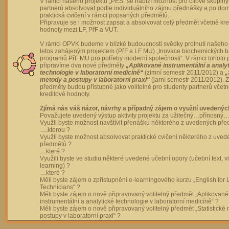
V rámci našeho projektu „PES“ se nabízí možnost pro cílové skupiny
partnerů absolvovat podle individuálního zájmu přednášky a po dom
praktická cvičení v rámci popsaných předmětů.
Připravuje se i možnost zapsat a absolvovat celý předmět včetně kre
hodnoty mezi LF, PřF a VUT.
V rámci OPVK budeme v blízké budoucnosti svědky prolnutí našeho 
letos zahájeným projektem (PřF a LF MU) „Inovace biochemických 
programů PřF MU pro potřeby moderní společnosti“. V rámci tohoto 
připravíme dva nové předměty
„Aplikované instrumentální a analy
technologie v laboratorní medicíně“
(zimní semestr 2011/2012) a
„
metody a postupy v laboratorní praxi“
(jarní semestr 2011/2012).
předměty budou přístupné jako volitelné pro studenty partnerů včet
kreditové hodnoty.
Zjímá nás váš názor, návrhy a případný zájem o využití uvedenýc
Považujete uvedený výstup aktivity projektu za užitečný…přínosný…
Využli byste možnost navštívit přenášku některého z uvedených př
….kterou ?
Využli byste možnost absolvovat praktické cvičení některého z uve
předmětů ?
…které ?
Využili byste ve studiu některé uvedené učební opory (učební text, v
learning) ?
…které ?
Měli byste zájem o zpřístupnění e-learningového kurzu „English for 
Technicians“ ?
Měli byste zájem o nově připravovaný volitelný předmět „Aplikované
instrumentální a analytické technologie v laboratorní medicíně“ ?
Měli byste zájem o nově připravovaný volitelný předmět „Statistické
postupy v laboratorní praxi“ ?