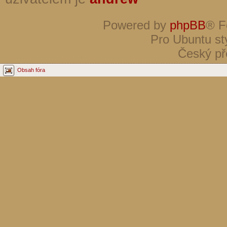
Powered by
phpBB
® F
Pro Ubuntu st
Český př
Obsah fóra