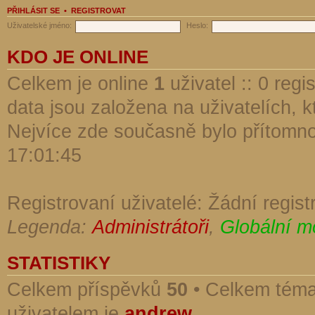
PŘIHLÁSIT SE
•
REGISTROVAT
Uživatelské jméno:
Heslo:
KDO JE ONLINE
Celkem je online
1
uživatel :: 0 reg
data jsou založena na uživatelích, kt
Nejvíce zde současně bylo přítomn
17:01:45
Registrovaní uživatelé: Žádní regist
Legenda:
Administrátoři
,
Globální m
STATISTIKY
Celkem příspěvků
50
• Celkem tém
uživatelem je
andrew