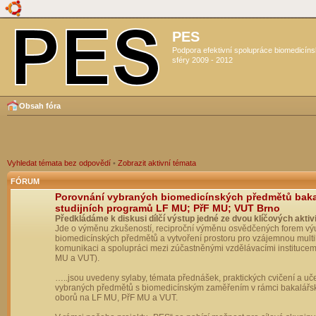
PES
Podpora efektivní spolupráce biomedicín
sféry 2009 - 2012
Obsah fóra
Vyhledat témata bez odpovědí
•
Zobrazit aktivní témata
FÓRUM
Porovnání vybraných biomedicínských předmětů bak
studijních programů LF MU; PřF MU; VUT Brno
Předkládáme k diskusi dílčí výstup jedné ze dvou klíčových aktivi
Jde o výměnu zkušeností, reciproční výměnu osvědčených forem vý
biomedicínských předmětů a vytvoření prostoru pro vzájemnou multil
komunikaci a spolupráci mezi zúčastněnými vzdělávacími institucem
MU a VUT).
…..jsou uvedeny sylaby, témata přednášek, praktických cvičení a uč
vybraných předmětů s biomedicínským zaměřením v rámci bakalářs
oborů na LF MU, PřF MU a VUT.