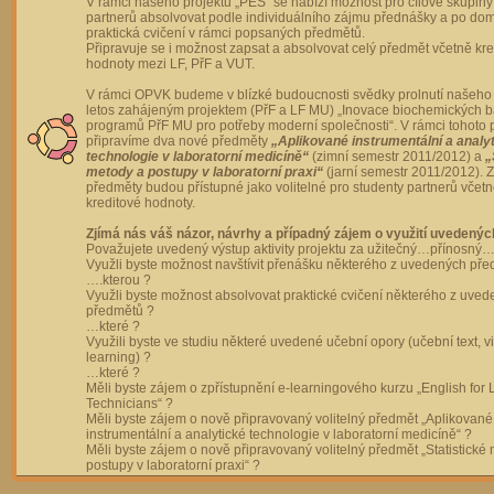
V rámci našeho projektu „PES“ se nabízí možnost pro cílové skupiny
partnerů absolvovat podle individuálního zájmu přednášky a po dom
praktická cvičení v rámci popsaných předmětů.
Připravuje se i možnost zapsat a absolvovat celý předmět včetně kre
hodnoty mezi LF, PřF a VUT.
V rámci OPVK budeme v blízké budoucnosti svědky prolnutí našeho 
letos zahájeným projektem (PřF a LF MU) „Inovace biochemických 
programů PřF MU pro potřeby moderní společnosti“. V rámci tohoto 
připravíme dva nové předměty
„Aplikované instrumentální a analy
technologie v laboratorní medicíně“
(zimní semestr 2011/2012) a
„
metody a postupy v laboratorní praxi“
(jarní semestr 2011/2012).
předměty budou přístupné jako volitelné pro studenty partnerů včet
kreditové hodnoty.
Zjímá nás váš názor, návrhy a případný zájem o využití uvedenýc
Považujete uvedený výstup aktivity projektu za užitečný…přínosný…
Využli byste možnost navštívit přenášku některého z uvedených př
….kterou ?
Využli byste možnost absolvovat praktické cvičení některého z uve
předmětů ?
…které ?
Využili byste ve studiu některé uvedené učební opory (učební text, v
learning) ?
…které ?
Měli byste zájem o zpřístupnění e-learningového kurzu „English for 
Technicians“ ?
Měli byste zájem o nově připravovaný volitelný předmět „Aplikované
instrumentální a analytické technologie v laboratorní medicíně“ ?
Měli byste zájem o nově připravovaný volitelný předmět „Statistické
postupy v laboratorní praxi“ ?