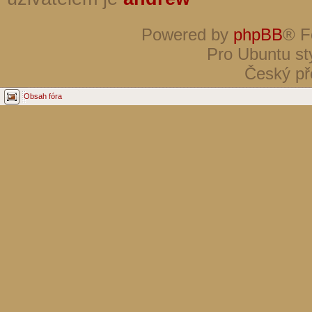
Powered by
phpBB
® F
Pro Ubuntu st
Český př
Obsah fóra