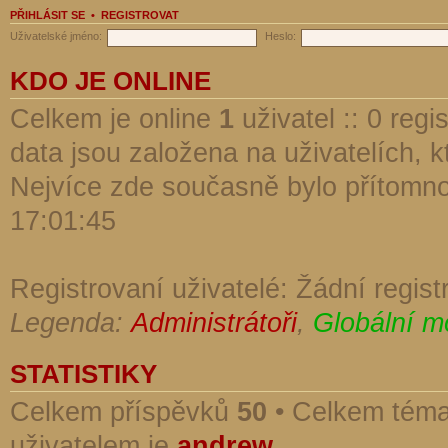
PŘIHLÁSIT SE
•
REGISTROVAT
Uživatelské jméno:
Heslo:
KDO JE ONLINE
Celkem je online
1
uživatel :: 0 reg
data jsou založena na uživatelích, kt
Nejvíce zde současně bylo přítomn
17:01:45
Registrovaní uživatelé: Žádní regist
Legenda:
Administrátoři
,
Globální m
STATISTIKY
Celkem příspěvků
50
• Celkem tém
uživatelem je
andrew