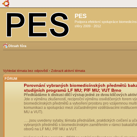
PES
Podpora efektivní spolupráce biomedicín
sféry 2009 - 2012
Obsah fóra
Vyhledat témata bez odpovědí
•
Zobrazit aktivní témata
FÓRUM
Porovnání vybraných biomedicínských předmětů bak
studijních programů LF MU; PřF MU; VUT Brno
Předkládáme k diskusi dílčí výstup jedné ze dvou klíčových aktivi
Jde o výměnu zkušeností, reciproční výměnu osvědčených forem vý
biomedicínských předmětů a vytvoření prostoru pro vzájemnou multil
komunikaci a spolupráci mezi zúčastněnými vzdělávacími institucem
MU a VUT).
…..jsou uvedeny sylaby, témata přednášek, praktických cvičení a uč
vybraných předmětů s biomedicínským zaměřením v rámci bakalářs
oborů na LF MU, PřF MU a VUT.