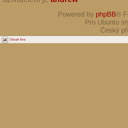
Powered by
phpBB
® F
Pro Ubuntu st
Český př
Obsah fóra