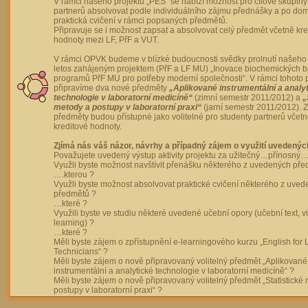
V rámci našeho projektu „PES“ se nabízí možnost pro cílové skupiny
partnerů absolvovat podle individuálního zájmu přednášky a po dom
praktická cvičení v rámci popsaných předmětů.
Připravuje se i možnost zapsat a absolvovat celý předmět včetně kre
hodnoty mezi LF, PřF a VUT.
V rámci OPVK budeme v blízké budoucnosti svědky prolnutí našeho 
letos zahájeným projektem (PřF a LF MU) „Inovace biochemických 
programů PřF MU pro potřeby moderní společnosti“. V rámci tohoto 
připravíme dva nové předměty
„Aplikované instrumentální a analy
technologie v laboratorní medicíně“
(zimní semestr 2011/2012) a
„
metody a postupy v laboratorní praxi“
(jarní semestr 2011/2012).
předměty budou přístupné jako volitelné pro studenty partnerů včet
kreditové hodnoty.
Zjímá nás váš názor, návrhy a případný zájem o využití uvedenýc
Považujete uvedený výstup aktivity projektu za užitečný…přínosný…
Využli byste možnost navštívit přenášku některého z uvedených př
….kterou ?
Využli byste možnost absolvovat praktické cvičení některého z uve
předmětů ?
…které ?
Využili byste ve studiu některé uvedené učební opory (učební text, v
learning) ?
…které ?
Měli byste zájem o zpřístupnění e-learningového kurzu „English for 
Technicians“ ?
Měli byste zájem o nově připravovaný volitelný předmět „Aplikované
instrumentální a analytické technologie v laboratorní medicíně“ ?
Měli byste zájem o nově připravovaný volitelný předmět „Statistické
postupy v laboratorní praxi“ ?