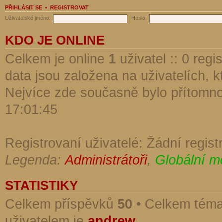
PŘIHLÁSIT SE
•
REGISTROVAT
Uživatelské jméno:
Heslo:
KDO JE ONLINE
Celkem je online
1
uživatel :: 0 reg
data jsou založena na uživatelích, kt
Nejvíce zde současně bylo přítomn
17:01:45
Registrovaní uživatelé: Žádní regist
Legenda:
Administrátoři
,
Globální m
STATISTIKY
Celkem příspěvků
50
• Celkem tém
uživatelem je
andrew