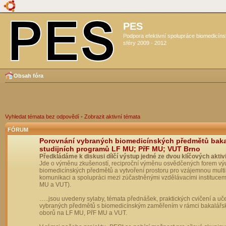
PES
Podpora efektivní spolupráce biomedicín
sféry 2009 - 2012
Obsah fóra
Vyhledat témata bez odpovědí
•
Zobrazit aktivní témata
FÓRUM
Porovnání vybraných biomedicínských předmětů bak
studijních programů LF MU; PřF MU; VUT Brno
Předkládáme k diskusi dílčí výstup jedné ze dvou klíčových aktivi
Jde o výměnu zkušeností, reciproční výměnu osvědčených forem vý
biomedicínských předmětů a vytvoření prostoru pro vzájemnou multil
komunikaci a spolupráci mezi zúčastněnými vzdělávacími institucem
MU a VUT).
…..jsou uvedeny sylaby, témata přednášek, praktických cvičení a uč
vybraných předmětů s biomedicínským zaměřením v rámci bakalářs
oborů na LF MU, PřF MU a VUT.