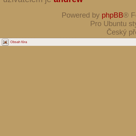
Powered by
phpBB
® F
Pro Ubuntu st
Český př
Obsah fóra