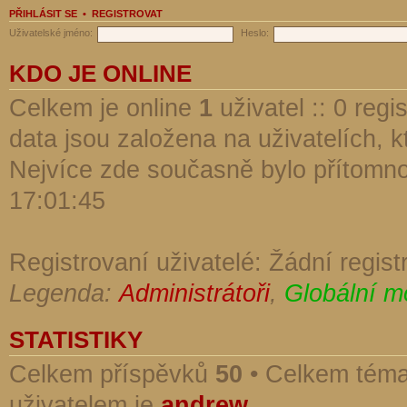
PŘIHLÁSIT SE
•
REGISTROVAT
Uživatelské jméno:
Heslo:
KDO JE ONLINE
Celkem je online
1
uživatel :: 0 reg
data jsou založena na uživatelích, kt
Nejvíce zde současně bylo přítomn
17:01:45
Registrovaní uživatelé: Žádní regist
Legenda:
Administrátoři
,
Globální m
STATISTIKY
Celkem příspěvků
50
• Celkem tém
uživatelem je
andrew