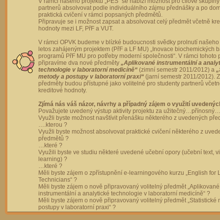
V rámci našeho projektu „PES“ se nabízí možnost pro cílové skupiny
partnerů absolvovat podle individuálního zájmu přednášky a po dom
praktická cvičení v rámci popsaných předmětů.
Připravuje se i možnost zapsat a absolvovat celý předmět včetně kre
hodnoty mezi LF, PřF a VUT.
V rámci OPVK budeme v blízké budoucnosti svědky prolnutí našeho 
letos zahájeným projektem (PřF a LF MU) „Inovace biochemických 
programů PřF MU pro potřeby moderní společnosti“. V rámci tohoto 
připravíme dva nové předměty
„Aplikované instrumentální a analy
technologie v laboratorní medicíně“
(zimní semestr 2011/2012) a
„
metody a postupy v laboratorní praxi“
(jarní semestr 2011/2012).
předměty budou přístupné jako volitelné pro studenty partnerů včet
kreditové hodnoty.
Zjímá nás váš názor, návrhy a případný zájem o využití uvedenýc
Považujete uvedený výstup aktivity projektu za užitečný…přínosný…
Využli byste možnost navštívit přenášku některého z uvedených př
….kterou ?
Využli byste možnost absolvovat praktické cvičení některého z uve
předmětů ?
…které ?
Využili byste ve studiu některé uvedené učební opory (učební text, v
learning) ?
…které ?
Měli byste zájem o zpřístupnění e-learningového kurzu „English for 
Technicians“ ?
Měli byste zájem o nově připravovaný volitelný předmět „Aplikované
instrumentální a analytické technologie v laboratorní medicíně“ ?
Měli byste zájem o nově připravovaný volitelný předmět „Statistické
postupy v laboratorní praxi“ ?