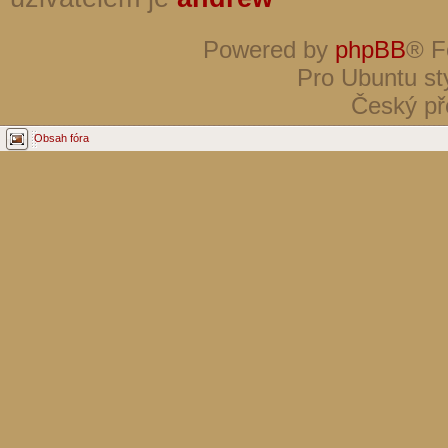
Powered by
phpBB
® F
Pro Ubuntu st
Český př
Obsah fóra