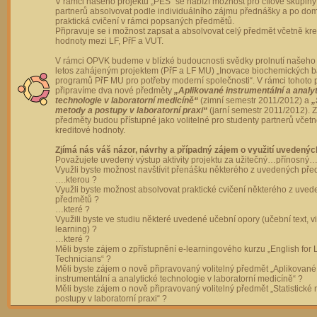
V rámci našeho projektu „PES“ se nabízí možnost pro cílové skupiny
partnerů absolvovat podle individuálního zájmu přednášky a po dom
praktická cvičení v rámci popsaných předmětů.
Připravuje se i možnost zapsat a absolvovat celý předmět včetně kre
hodnoty mezi LF, PřF a VUT.
V rámci OPVK budeme v blízké budoucnosti svědky prolnutí našeho 
letos zahájeným projektem (PřF a LF MU) „Inovace biochemických 
programů PřF MU pro potřeby moderní společnosti“. V rámci tohoto 
připravíme dva nové předměty
„Aplikované instrumentální a analy
technologie v laboratorní medicíně“
(zimní semestr 2011/2012) a
„
metody a postupy v laboratorní praxi“
(jarní semestr 2011/2012).
předměty budou přístupné jako volitelné pro studenty partnerů včet
kreditové hodnoty.
Zjímá nás váš názor, návrhy a případný zájem o využití uvedenýc
Považujete uvedený výstup aktivity projektu za užitečný…přínosný…
Využli byste možnost navštívit přenášku některého z uvedených př
….kterou ?
Využli byste možnost absolvovat praktické cvičení některého z uve
předmětů ?
…které ?
Využili byste ve studiu některé uvedené učební opory (učební text, v
learning) ?
…které ?
Měli byste zájem o zpřístupnění e-learningového kurzu „English for 
Technicians“ ?
Měli byste zájem o nově připravovaný volitelný předmět „Aplikované
instrumentální a analytické technologie v laboratorní medicíně“ ?
Měli byste zájem o nově připravovaný volitelný předmět „Statistické
postupy v laboratorní praxi“ ?