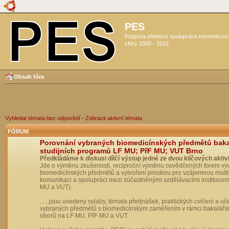
PES
Podpora efektivní spolupráce biomedicín
sféry 2009 - 2012
Obsah fóra
Vyhledat témata bez odpovědí
•
Zobrazit aktivní témata
FÓRUM
Porovnání vybraných biomedicínských předmětů bak
studijních programů LF MU; PřF MU; VUT Brno
Předkládáme k diskusi dílčí výstup jedné ze dvou klíčových aktivi
Jde o výměnu zkušeností, reciproční výměnu osvědčených forem vý
biomedicínských předmětů a vytvoření prostoru pro vzájemnou multil
komunikaci a spolupráci mezi zúčastněnými vzdělávacími institucem
MU a VUT).
…..jsou uvedeny sylaby, témata přednášek, praktických cvičení a uč
vybraných předmětů s biomedicínským zaměřením v rámci bakalářs
oborů na LF MU, PřF MU a VUT.