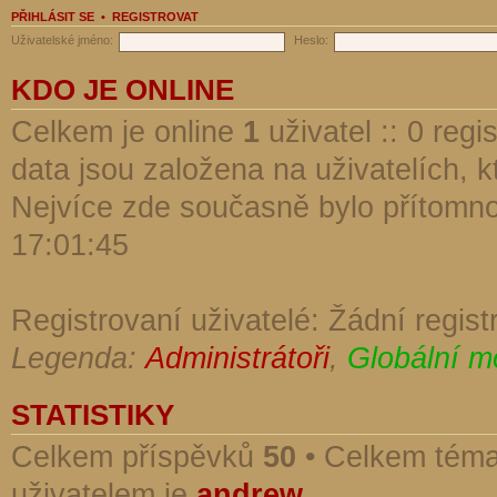
PŘIHLÁSIT SE
•
REGISTROVAT
Uživatelské jméno:
Heslo:
KDO JE ONLINE
Celkem je online
1
uživatel :: 0 reg
data jsou založena na uživatelích, kt
Nejvíce zde současně bylo přítomn
17:01:45
Registrovaní uživatelé: Žádní regist
Legenda:
Administrátoři
,
Globální m
STATISTIKY
Celkem příspěvků
50
• Celkem tém
uživatelem je
andrew