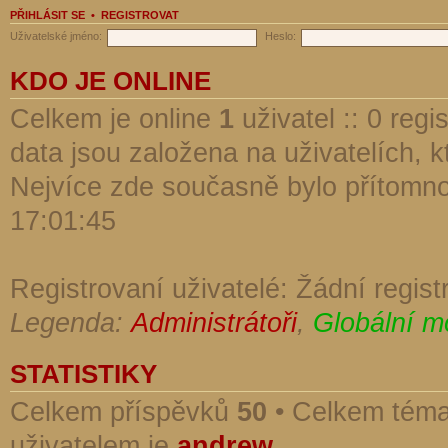
PŘIHLÁSIT SE
•
REGISTROVAT
Uživatelské jméno:
Heslo:
KDO JE ONLINE
Celkem je online
1
uživatel :: 0 reg
data jsou založena na uživatelích, kt
Nejvíce zde současně bylo přítomn
17:01:45
Registrovaní uživatelé: Žádní regist
Legenda:
Administrátoři
,
Globální m
STATISTIKY
Celkem příspěvků
50
• Celkem tém
uživatelem je
andrew