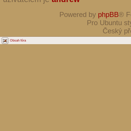
Powered by
phpBB
® F
Pro Ubuntu st
Český př
Obsah fóra