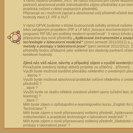
V rámci našeho projektu „PES“ se nabízí možnost pro cílové skupiny
partnerů absolvovat podle individuálního zájmu přednášky a po dom
praktická cvičení v rámci popsaných předmětů.
Připravuje se i možnost zapsat a absolvovat celý předmět včetně kre
hodnoty mezi LF, PřF a VUT.
V rámci OPVK budeme v blízké budoucnosti svědky prolnutí našeho 
letos zahájeným projektem (PřF a LF MU) „Inovace biochemických 
programů PřF MU pro potřeby moderní společnosti“. V rámci tohoto 
připravíme dva nové předměty
„Aplikované instrumentální a analy
technologie v laboratorní medicíně“
(zimní semestr 2011/2012) a
„
metody a postupy v laboratorní praxi“
(jarní semestr 2011/2012).
předměty budou přístupné jako volitelné pro studenty partnerů včet
kreditové hodnoty.
Zjímá nás váš názor, návrhy a případný zájem o využití uvedenýc
Považujete uvedený výstup aktivity projektu za užitečný…přínosný…
Využli byste možnost navštívit přenášku některého z uvedených př
….kterou ?
Využli byste možnost absolvovat praktické cvičení některého z uve
předmětů ?
…které ?
Využili byste ve studiu některé uvedené učební opory (učební text, v
learning) ?
…které ?
Měli byste zájem o zpřístupnění e-learningového kurzu „English for 
Technicians“ ?
Měli byste zájem o nově připravovaný volitelný předmět „Aplikované
instrumentální a analytické technologie v laboratorní medicíně“ ?
Měli byste zájem o nově připravovaný volitelný předmět „Statistické
postupy v laboratorní praxi“ ?