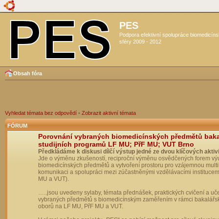
PES
Podpora efektivní spolupráce biomedicín
sféry 2009 - 2012
Obsah fóra
Vyhledat témata bez odpovědí
•
Zobrazit aktivní témata
FÓRUM
Porovnání vybraných biomedicínských předmětů bak
studijních programů LF MU; PřF MU; VUT Brno
Předkládáme k diskusi dílčí výstup jedné ze dvou klíčových aktivi
Jde o výměnu zkušeností, reciproční výměnu osvědčených forem vý
biomedicínských předmětů a vytvoření prostoru pro vzájemnou multil
komunikaci a spolupráci mezi zúčastněnými vzdělávacími institucem
MU a VUT).
…..jsou uvedeny sylaby, témata přednášek, praktických cvičení a uč
vybraných předmětů s biomedicínským zaměřením v rámci bakalářs
oborů na LF MU, PřF MU a VUT.