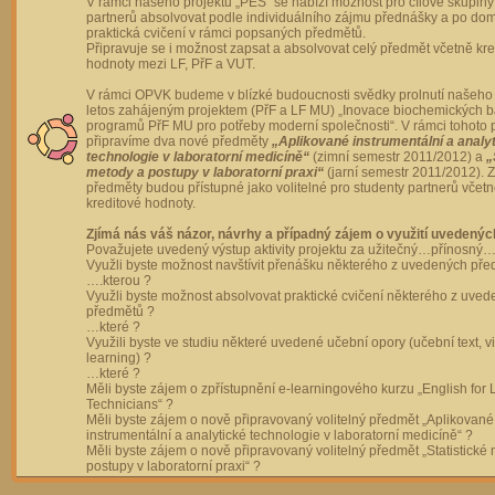
V rámci našeho projektu „PES“ se nabízí možnost pro cílové skupiny
partnerů absolvovat podle individuálního zájmu přednášky a po dom
praktická cvičení v rámci popsaných předmětů.
Připravuje se i možnost zapsat a absolvovat celý předmět včetně kre
hodnoty mezi LF, PřF a VUT.
V rámci OPVK budeme v blízké budoucnosti svědky prolnutí našeho 
letos zahájeným projektem (PřF a LF MU) „Inovace biochemických 
programů PřF MU pro potřeby moderní společnosti“. V rámci tohoto 
připravíme dva nové předměty
„Aplikované instrumentální a analy
technologie v laboratorní medicíně“
(zimní semestr 2011/2012) a
„
metody a postupy v laboratorní praxi“
(jarní semestr 2011/2012).
předměty budou přístupné jako volitelné pro studenty partnerů včet
kreditové hodnoty.
Zjímá nás váš názor, návrhy a případný zájem o využití uvedenýc
Považujete uvedený výstup aktivity projektu za užitečný…přínosný…
Využli byste možnost navštívit přenášku některého z uvedených př
….kterou ?
Využli byste možnost absolvovat praktické cvičení některého z uve
předmětů ?
…které ?
Využili byste ve studiu některé uvedené učební opory (učební text, v
learning) ?
…které ?
Měli byste zájem o zpřístupnění e-learningového kurzu „English for 
Technicians“ ?
Měli byste zájem o nově připravovaný volitelný předmět „Aplikované
instrumentální a analytické technologie v laboratorní medicíně“ ?
Měli byste zájem o nově připravovaný volitelný předmět „Statistické
postupy v laboratorní praxi“ ?