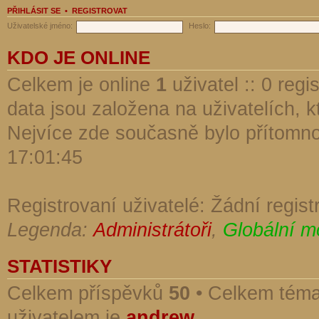
PŘIHLÁSIT SE
•
REGISTROVAT
Uživatelské jméno:
Heslo:
KDO JE ONLINE
Celkem je online
1
uživatel :: 0 reg
data jsou založena na uživatelích, kt
Nejvíce zde současně bylo přítomn
17:01:45
Registrovaní uživatelé: Žádní regist
Legenda:
Administrátoři
,
Globální m
STATISTIKY
Celkem příspěvků
50
• Celkem tém
uživatelem je
andrew