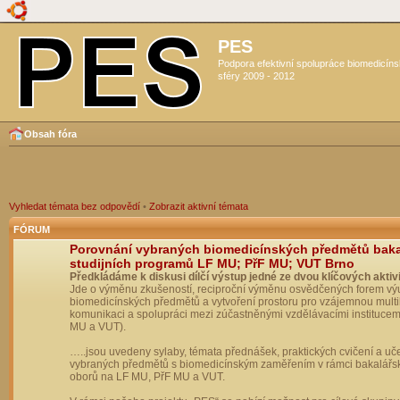
PES
Podpora efektivní spolupráce biomedicín
sféry 2009 - 2012
Obsah fóra
Vyhledat témata bez odpovědí
•
Zobrazit aktivní témata
FÓRUM
Porovnání vybraných biomedicínských předmětů bak
studijních programů LF MU; PřF MU; VUT Brno
Předkládáme k diskusi dílčí výstup jedné ze dvou klíčových aktivi
Jde o výměnu zkušeností, reciproční výměnu osvědčených forem vý
biomedicínských předmětů a vytvoření prostoru pro vzájemnou multil
komunikaci a spolupráci mezi zúčastněnými vzdělávacími institucem
MU a VUT).
…..jsou uvedeny sylaby, témata přednášek, praktických cvičení a uč
vybraných předmětů s biomedicínským zaměřením v rámci bakalářs
oborů na LF MU, PřF MU a VUT.