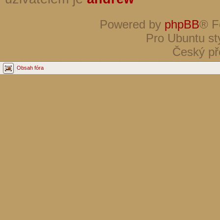
Powered by
phpBB
® F
Pro Ubuntu st
Český př
Obsah fóra