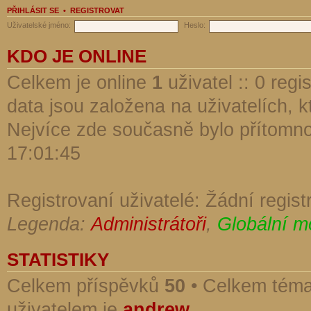
PŘIHLÁSIT SE
•
REGISTROVAT
Uživatelské jméno:
Heslo:
KDO JE ONLINE
Celkem je online
1
uživatel :: 0 reg
data jsou založena na uživatelích, kt
Nejvíce zde současně bylo přítomn
17:01:45
Registrovaní uživatelé: Žádní regist
Legenda:
Administrátoři
,
Globální m
STATISTIKY
Celkem příspěvků
50
• Celkem tém
uživatelem je
andrew