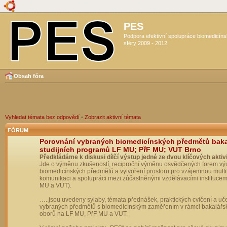
PES
Podpora efektivní spolupráce biomedicín
sféry 2009 - 2012
Obsah fóra
Vyhledat témata bez odpovědí
•
Zobrazit aktivní témata
FÓRUM
Porovnání vybraných biomedicínských předmětů bak
studijních programů LF MU; PřF MU; VUT Brno
Předkládáme k diskusi dílčí výstup jedné ze dvou klíčových aktivi
Jde o výměnu zkušeností, reciproční výměnu osvědčených forem vý
biomedicínských předmětů a vytvoření prostoru pro vzájemnou multil
komunikaci a spolupráci mezi zúčastněnými vzdělávacími institucem
MU a VUT).
…..jsou uvedeny sylaby, témata přednášek, praktických cvičení a uč
vybraných předmětů s biomedicínským zaměřením v rámci bakalářs
oborů na LF MU, PřF MU a VUT.