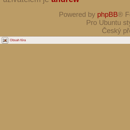
Powered by
phpBB
® F
Pro Ubuntu st
Český př
Obsah fóra