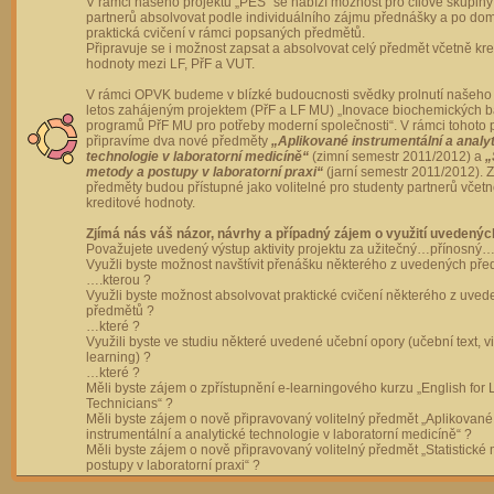
V rámci našeho projektu „PES“ se nabízí možnost pro cílové skupiny
partnerů absolvovat podle individuálního zájmu přednášky a po dom
praktická cvičení v rámci popsaných předmětů.
Připravuje se i možnost zapsat a absolvovat celý předmět včetně kre
hodnoty mezi LF, PřF a VUT.
V rámci OPVK budeme v blízké budoucnosti svědky prolnutí našeho 
letos zahájeným projektem (PřF a LF MU) „Inovace biochemických 
programů PřF MU pro potřeby moderní společnosti“. V rámci tohoto 
připravíme dva nové předměty
„Aplikované instrumentální a analy
technologie v laboratorní medicíně“
(zimní semestr 2011/2012) a
„
metody a postupy v laboratorní praxi“
(jarní semestr 2011/2012).
předměty budou přístupné jako volitelné pro studenty partnerů včet
kreditové hodnoty.
Zjímá nás váš názor, návrhy a případný zájem o využití uvedenýc
Považujete uvedený výstup aktivity projektu za užitečný…přínosný…
Využli byste možnost navštívit přenášku některého z uvedených př
….kterou ?
Využli byste možnost absolvovat praktické cvičení některého z uve
předmětů ?
…které ?
Využili byste ve studiu některé uvedené učební opory (učební text, v
learning) ?
…které ?
Měli byste zájem o zpřístupnění e-learningového kurzu „English for 
Technicians“ ?
Měli byste zájem o nově připravovaný volitelný předmět „Aplikované
instrumentální a analytické technologie v laboratorní medicíně“ ?
Měli byste zájem o nově připravovaný volitelný předmět „Statistické
postupy v laboratorní praxi“ ?