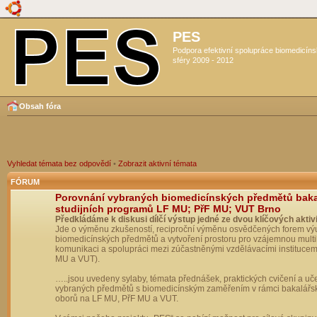
PES
Podpora efektivní spolupráce biomedicín
sféry 2009 - 2012
Obsah fóra
Vyhledat témata bez odpovědí
•
Zobrazit aktivní témata
FÓRUM
Porovnání vybraných biomedicínských předmětů bak
studijních programů LF MU; PřF MU; VUT Brno
Předkládáme k diskusi dílčí výstup jedné ze dvou klíčových aktivi
Jde o výměnu zkušeností, reciproční výměnu osvědčených forem vý
biomedicínských předmětů a vytvoření prostoru pro vzájemnou multil
komunikaci a spolupráci mezi zúčastněnými vzdělávacími institucem
MU a VUT).
…..jsou uvedeny sylaby, témata přednášek, praktických cvičení a uč
vybraných předmětů s biomedicínským zaměřením v rámci bakalářs
oborů na LF MU, PřF MU a VUT.