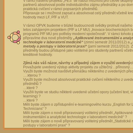
V rámci našeho projektu „PES“ se nabízí možnost pro cílové skupiny
partnerů absolvovat podle individuálního zájmu přednášky a po dom
praktická cvičení v rámci popsaných předmětů.
Připravuje se i možnost zapsat a absolvovat celý předmět včetně kre
hodnoty mezi LF, PřF a VUT.
V rámci OPVK budeme v blízké budoucnosti svědky prolnutí našeho 
letos zahájeným projektem (PřF a LF MU) „Inovace biochemických 
programů PřF MU pro potřeby moderní společnosti“. V rámci tohoto 
připravíme dva nové předměty
„Aplikované instrumentální a analy
technologie v laboratorní medicíně“
(zimní semestr 2011/2012) a
„
metody a postupy v laboratorní praxi“
(jarní semestr 2011/2012).
předměty budou přístupné jako volitelné pro studenty partnerů včet
kreditové hodnoty.
Zjímá nás váš názor, návrhy a případný zájem o využití uvedenýc
Považujete uvedený výstup aktivity projektu za užitečný…přínosný…
Využli byste možnost navštívit přenášku některého z uvedených př
….kterou ?
Využli byste možnost absolvovat praktické cvičení některého z uve
předmětů ?
…které ?
Využili byste ve studiu některé uvedené učební opory (učební text, v
learning) ?
…které ?
Měli byste zájem o zpřístupnění e-learningového kurzu „English for 
Technicians“ ?
Měli byste zájem o nově připravovaný volitelný předmět „Aplikované
instrumentální a analytické technologie v laboratorní medicíně“ ?
Měli byste zájem o nově připravovaný volitelný předmět „Statistické
postupy v laboratorní praxi“ ?