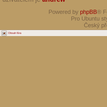
Powered by
phpBB
® F
Pro Ubuntu st
Český př
Obsah fóra