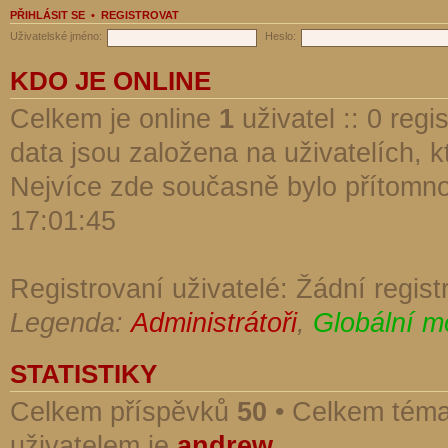
PŘIHLÁSIT SE
•
REGISTROVAT
Uživatelské jméno:
Heslo:
KDO JE ONLINE
Celkem je online
1
uživatel :: 0 reg
data jsou založena na uživatelích, kt
Nejvíce zde současně bylo přítomn
17:01:45
Registrovaní uživatelé: Žádní regist
Legenda:
Administrátoři
,
Globální m
STATISTIKY
Celkem příspěvků
50
• Celkem tém
uživatelem je
andrew