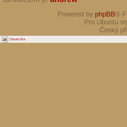
Powered by
phpBB
® F
Pro Ubuntu st
Český př
Obsah fóra