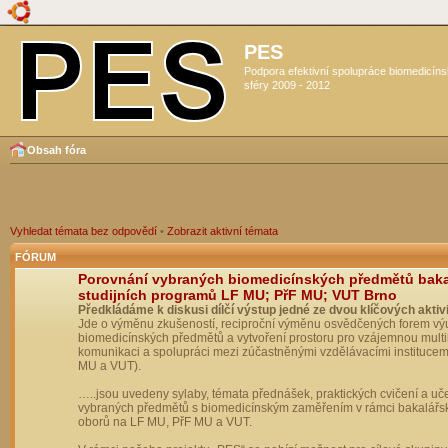
PES
Podpora efektivní spolupráce biomedicín
sféry 2009 - 2012
Obsah fóra
Vyhledat témata bez odpovědí
•
Zobrazit aktivní témata
FÓRUM
Porovnání vybraných biomedicínských předmětů bak
studijních programů LF MU; PřF MU; VUT Brno
Předkládáme k diskusi dílčí výstup jedné ze dvou klíčových aktivi
Jde o výměnu zkušeností, reciproční výměnu osvědčených forem vý
biomedicínských předmětů a vytvoření prostoru pro vzájemnou multil
komunikaci a spolupráci mezi zúčastněnými vzdělávacími institucem
MU a VUT).
…..jsou uvedeny sylaby, témata přednášek, praktických cvičení a uč
vybraných předmětů s biomedicínským zaměřením v rámci bakalářs
oborů na LF MU, PřF MU a VUT.