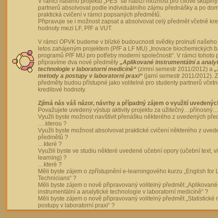
V rámci našeho projektu „PES“ se nabízí možnost pro cílové skupiny
partnerů absolvovat podle individuálního zájmu přednášky a po dom
praktická cvičení v rámci popsaných předmětů.
Připravuje se i možnost zapsat a absolvovat celý předmět včetně kre
hodnoty mezi LF, PřF a VUT.
V rámci OPVK budeme v blízké budoucnosti svědky prolnutí našeho 
letos zahájeným projektem (PřF a LF MU) „Inovace biochemických 
programů PřF MU pro potřeby moderní společnosti“. V rámci tohoto 
připravíme dva nové předměty
„Aplikované instrumentální a analy
technologie v laboratorní medicíně“
(zimní semestr 2011/2012) a
„
metody a postupy v laboratorní praxi“
(jarní semestr 2011/2012).
předměty budou přístupné jako volitelné pro studenty partnerů včet
kreditové hodnoty.
Zjímá nás váš názor, návrhy a případný zájem o využití uvedenýc
Považujete uvedený výstup aktivity projektu za užitečný…přínosný…
Využli byste možnost navštívit přenášku některého z uvedených př
….kterou ?
Využli byste možnost absolvovat praktické cvičení některého z uve
předmětů ?
…které ?
Využili byste ve studiu některé uvedené učební opory (učební text, v
learning) ?
…které ?
Měli byste zájem o zpřístupnění e-learningového kurzu „English for 
Technicians“ ?
Měli byste zájem o nově připravovaný volitelný předmět „Aplikované
instrumentální a analytické technologie v laboratorní medicíně“ ?
Měli byste zájem o nově připravovaný volitelný předmět „Statistické
postupy v laboratorní praxi“ ?