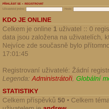
PŘIHLÁSIT SE
•
REGISTROVAT
Uživatelské jméno:
Heslo:
KDO JE ONLINE
Celkem je online
1
uživatel :: 0 reg
data jsou založena na uživatelích, kt
Nejvíce zde současně bylo přítomn
17:01:45
Registrovaní uživatelé: Žádní regist
Legenda:
Administrátoři
,
Globální m
STATISTIKY
Celkem příspěvků
50
• Celkem tém
uživatelem je
andrew