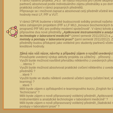
V rámci našeho projektu „PES“ se nabízí možnost pro cílové skupiny
partnerů absolvovat podle individuálního zájmu přednášky a po dom
praktická cvičení v rámci popsaných předmětů.
Připravuje se i možnost zapsat a absolvovat celý předmět včetně kre
hodnoty mezi LF, PřF a VUT.
V rámci OPVK budeme v blízké budoucnosti svědky prolnutí našeho 
letos zahájeným projektem (PřF a LF MU) „Inovace biochemických 
programů PřF MU pro potřeby moderní společnosti“. V rámci tohoto 
připravíme dva nové předměty
„Aplikované instrumentální a analy
technologie v laboratorní medicíně“
(zimní semestr 2011/2012) a
„
metody a postupy v laboratorní praxi“
(jarní semestr 2011/2012).
předměty budou přístupné jako volitelné pro studenty partnerů včet
kreditové hodnoty.
Zjímá nás váš názor, návrhy a případný zájem o využití uvedenýc
Považujete uvedený výstup aktivity projektu za užitečný…přínosný…
Využli byste možnost navštívit přenášku některého z uvedených př
….kterou ?
Využli byste možnost absolvovat praktické cvičení některého z uve
předmětů ?
…které ?
Využili byste ve studiu některé uvedené učební opory (učební text, v
learning) ?
…které ?
Měli byste zájem o zpřístupnění e-learningového kurzu „English for 
Technicians“ ?
Měli byste zájem o nově připravovaný volitelný předmět „Aplikované
instrumentální a analytické technologie v laboratorní medicíně“ ?
Měli byste zájem o nově připravovaný volitelný předmět „Statistické
postupy v laboratorní praxi“ ?