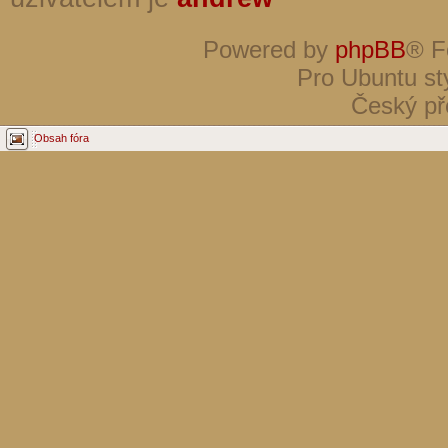
Powered by
phpBB
® F
Pro Ubuntu st
Český př
Obsah fóra