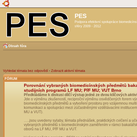
PES
Podpora efektivní spolupráce biomedicín
sféry 2009 - 2012
Obsah fóra
Vyhledat témata bez odpovědí
•
Zobrazit aktivní témata
FÓRUM
Porovnání vybraných biomedicínských předmětů bak
studijních programů LF MU; PřF MU; VUT Brno
Předkládáme k diskusi dílčí výstup jedné ze dvou klíčových aktivi
Jde o výměnu zkušeností, reciproční výměnu osvědčených forem vý
biomedicínských předmětů a vytvoření prostoru pro vzájemnou multil
komunikaci a spolupráci mezi zúčastněnými vzdělávacími institucem
MU a VUT).
…..jsou uvedeny sylaby, témata přednášek, praktických cvičení a uč
vybraných předmětů s biomedicínským zaměřením v rámci bakalářs
oborů na LF MU, PřF MU a VUT.