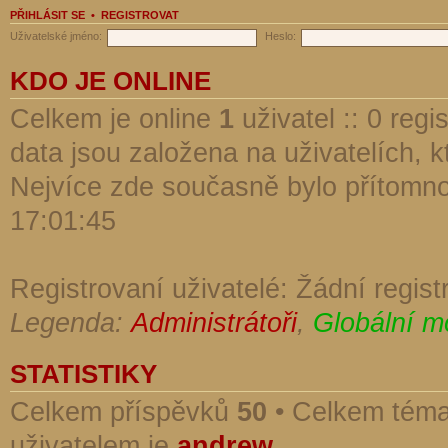
PŘIHLÁSIT SE
•
REGISTROVAT
Uživatelské jméno:
Heslo:
KDO JE ONLINE
Celkem je online
1
uživatel :: 0 reg
data jsou založena na uživatelích, kt
Nejvíce zde současně bylo přítomn
17:01:45
Registrovaní uživatelé: Žádní regist
Legenda:
Administrátoři
,
Globální m
STATISTIKY
Celkem příspěvků
50
• Celkem tém
uživatelem je
andrew