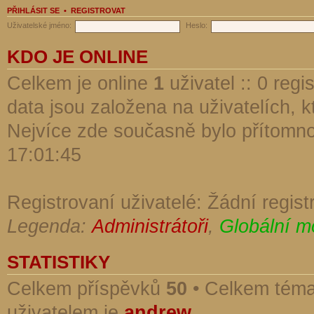
PŘIHLÁSIT SE
•
REGISTROVAT
Uživatelské jméno:
Heslo:
KDO JE ONLINE
Celkem je online
1
uživatel :: 0 reg
data jsou založena na uživatelích, kt
Nejvíce zde současně bylo přítomn
17:01:45
Registrovaní uživatelé: Žádní regist
Legenda:
Administrátoři
,
Globální m
STATISTIKY
Celkem příspěvků
50
• Celkem tém
uživatelem je
andrew