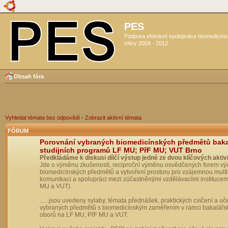
PES
Podpora efektivní spolupráce biomedicín
sféry 2009 - 2012
Obsah fóra
Vyhledat témata bez odpovědí
•
Zobrazit aktivní témata
FÓRUM
Porovnání vybraných biomedicínských předmětů bak
studijních programů LF MU; PřF MU; VUT Brno
Předkládáme k diskusi dílčí výstup jedné ze dvou klíčových aktivi
Jde o výměnu zkušeností, reciproční výměnu osvědčených forem vý
biomedicínských předmětů a vytvoření prostoru pro vzájemnou multil
komunikaci a spolupráci mezi zúčastněnými vzdělávacími institucem
MU a VUT).
…..jsou uvedeny sylaby, témata přednášek, praktických cvičení a uč
vybraných předmětů s biomedicínským zaměřením v rámci bakalářs
oborů na LF MU, PřF MU a VUT.