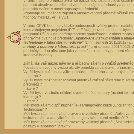
V rámci našeho projektu „PES“ se nabízí možnost pro cílové skupiny
partnerů absolvovat podle individuálního zájmu přednášky a po dom
praktická cvičení v rámci popsaných předmětů.
Připravuje se i možnost zapsat a absolvovat celý předmět včetně kre
hodnoty mezi LF, PřF a VUT.
V rámci OPVK budeme v blízké budoucnosti svědky prolnutí našeho 
letos zahájeným projektem (PřF a LF MU) „Inovace biochemických 
programů PřF MU pro potřeby moderní společnosti“. V rámci tohoto 
připravíme dva nové předměty
„Aplikované instrumentální a analy
technologie v laboratorní medicíně“
(zimní semestr 2011/2012) a
„
metody a postupy v laboratorní praxi“
(jarní semestr 2011/2012).
předměty budou přístupné jako volitelné pro studenty partnerů včet
kreditové hodnoty.
Zjímá nás váš názor, návrhy a případný zájem o využití uvedenýc
Považujete uvedený výstup aktivity projektu za užitečný…přínosný…
Využli byste možnost navštívit přenášku některého z uvedených př
….kterou ?
Využli byste možnost absolvovat praktické cvičení některého z uve
předmětů ?
…které ?
Využili byste ve studiu některé uvedené učební opory (učební text, v
learning) ?
…které ?
Měli byste zájem o zpřístupnění e-learningového kurzu „English for 
Technicians“ ?
Měli byste zájem o nově připravovaný volitelný předmět „Aplikované
instrumentální a analytické technologie v laboratorní medicíně“ ?
Měli byste zájem o nově připravovaný volitelný předmět „Statistické
postupy v laboratorní praxi“ ?