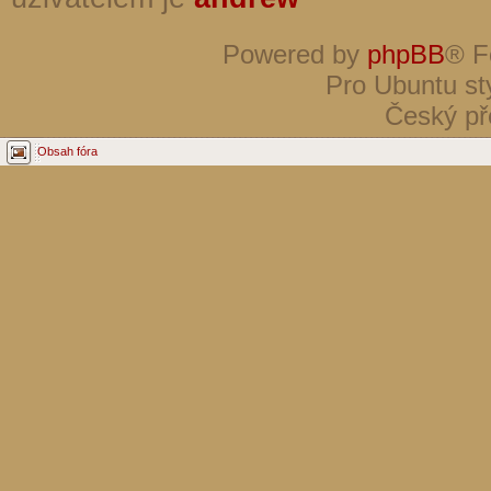
Powered by
phpBB
® F
Pro Ubuntu st
Český př
Obsah fóra