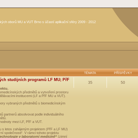
kých oborů MU a VUT Brno s účastí aplikační sféry 2009 - 2012
TÉMATA
PŘÍSPĚVKY
ých studijních programů LF MU; PřF
35
50
jektu.
medicínských předmětů a vytvoření prostoru
dělávacími institucemi (LF a PřF MU a VUT).
opory vybraných předmětů s biomedicínským
ů partnerů absolvovat podle individuálního
mětů.
 hodnoty mezi LF, PřF a VUT.
u s letos zahájeným projektem (PřF a LF MU)
 společnosti“. V rámci tohoto projektu
technologie v laboratorní medicíně“
(zimní