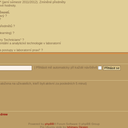
“
(jarní semestr 2011/2012). Zmíněné předměty
ové hodnoty.
žností.
avý ?
?
 předmětů ?
learning) ?
ory Technicians“ ?
tální a analytické technologie v laboratorní
 postupy v laboratorní praxi“ ?
|
Přihlásit mě automaticky při každé návštěvě
aložena na uživatelích, kteří byli aktivní za posledních 5 minut)
ndrew
Powered by
phpBB
® Forum Software © phpBB Group
Pro Ubuntu style by
Ishimaru Design