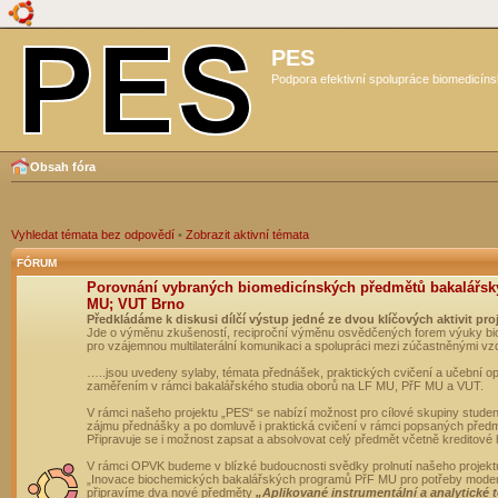
PES
Podpora efektivní spolupráce biomedicíns
Obsah fóra
Vyhledat témata bez odpovědí
•
Zobrazit aktivní témata
FÓRUM
Porovnání vybraných biomedicínských předmětů bakalářsk
MU; VUT Brno
Předkládáme k diskusi dílčí výstup jedné ze dvou klíčových aktivit pro
Jde o výměnu zkušeností, reciproční výměnu osvědčených forem výuky bio
pro vzájemnou multilaterální komunikaci a spolupráci mezi zúčastněnými vz
…..jsou uvedeny sylaby, témata přednášek, praktických cvičení a učební 
zaměřením v rámci bakalářského studia oborů na LF MU, PřF MU a VUT.
V rámci našeho projektu „PES“ se nabízí možnost pro cílové skupiny student
zájmu přednášky a po domluvě i praktická cvičení v rámci popsaných před
Připravuje se i možnost zapsat a absolvovat celý předmět včetně kreditové
V rámci OPVK budeme v blízké budoucnosti svědky prolnutí našeho projekt
„Inovace biochemických bakalářských programů PřF MU pro potřeby moderní
připravíme dva nové předměty
„Aplikované instrumentální a analytické 