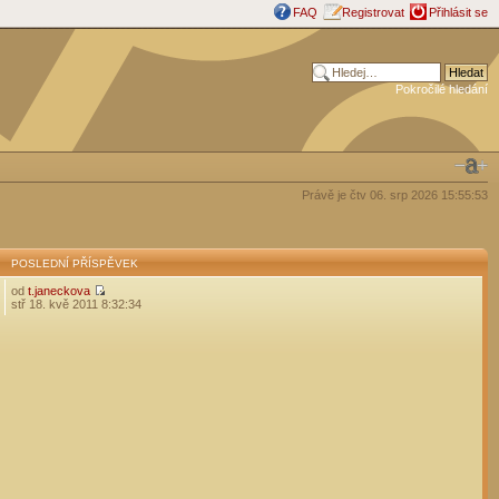
FAQ
Registrovat
Přihlásit se
Pokročilé hledání
Právě je čtv 06. srp 2026 15:55:53
POSLEDNÍ PŘÍSPĚVEK
od
t.janeckova
stř 18. kvě 2011 8:32:34