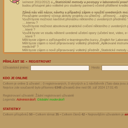
semestr 2011/2012) a
„Statistické metody a postupy v laboratorní praxi
budou přístupné jako volitelné pro studenty partnerů včetně přidělené kredit
Zjímá nás váš názor, návrhy a případný zájem o využití uvedených mo
Považujete uvedený výstup aktivity projektu za užitečný…přínosný….zajím
Využli byste možnost navštívit přenášku některého z uvedených předmětů 
….kterou ?
Využli byste možnost absolvovat praktické cvičení některého z uvedených
…které ?
Využili byste ve studiu některé uvedené učební opory (učební text, video, e-
…které ?
Měli byste zájem o zpřístupnění e-learningového kurzu „English for Laborat
Měli byste zájem o nově připravovaný volitelný předmět „Aplikované instrumen
medicíně“ ?
Měli byste zájem o nově připravovaný volitelný předmět „Statistické metody a
PŘIHLÁSIT SE
•
REGISTROVAT
Uživatelské jméno:
Heslo:
KDO JE ONLINE
Celkem je online
1
uživatel :: 0 registrovaných, 0 skrytých a 1 návštěvník (Tato data jsou z
Nejvíce zde současně bylo přítomno
6348
uživatelů dne ned 08. zář 2024 17:01:45
Registrovaní uživatelé: Žádní registrovaní uživatelé
Legenda:
Administrátoři
,
Globální moderátoři
STATISTIKY
Celkem příspěvků
50
• Celkem témat
35
• Celkem členů
42
• Nejnovějším uživatelem je
a