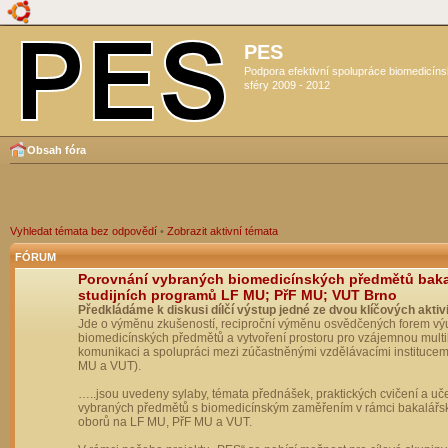
PES
Podpora efektivní spolupráce biomedicín
sféry 2009 - 2012
Obsah fóra
Vyhledat témata bez odpovědí
•
Zobrazit aktivní témata
FÓRUM
Porovnání vybraných biomedicínských předmětů bak
studijních programů LF MU; PřF MU; VUT Brno
Předkládáme k diskusi dílčí výstup jedné ze dvou klíčových aktivi
Jde o výměnu zkušeností, reciproční výměnu osvědčených forem vý
biomedicínských předmětů a vytvoření prostoru pro vzájemnou multil
komunikaci a spolupráci mezi zúčastněnými vzdělávacími institucem
MU a VUT).
…..jsou uvedeny sylaby, témata přednášek, praktických cvičení a uč
vybraných předmětů s biomedicínským zaměřením v rámci bakalářs
oborů na LF MU, PřF MU a VUT.