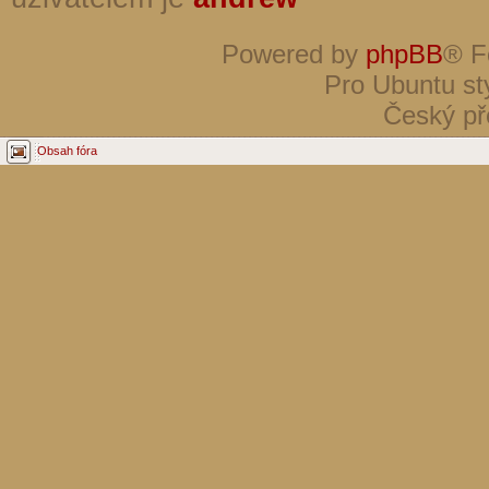
Powered by
phpBB
® F
Pro Ubuntu st
Český př
Obsah fóra