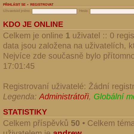
PŘIHLÁSIT SE
•
REGISTROVAT
Uživatelské jméno:
Heslo:
KDO JE ONLINE
Celkem je online
1
uživatel :: 0 reg
data jsou založena na uživatelích, kt
Nejvíce zde současně bylo přítomn
17:01:45
Registrovaní uživatelé: Žádní regist
Legenda:
Administrátoři
,
Globální m
STATISTIKY
Celkem příspěvků
50
• Celkem tém
uživatelem je
andrew