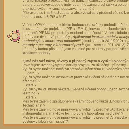
V rámci našeho projektu „PES“ se nabízí možnost pro cílové skupiny
partnerů absolvovat podle individuálního zájmu přednášky a po dom
praktická cvičení v rámci popsaných předmětů.
Připravuje se i možnost zapsat a absolvovat celý předmět včetně kre
hodnoty mezi LF, PřF a VUT.
V rámci OPVK budeme v blízké budoucnosti svědky prolnutí našeho 
letos zahájeným projektem (PřF a LF MU) „Inovace biochemických 
programů PřF MU pro potřeby moderní společnosti“. V rámci tohoto 
připravíme dva nové předměty
„Aplikované instrumentální a analy
technologie v laboratorní medicíně“
(zimní semestr 2011/2012) a
„
metody a postupy v laboratorní praxi“
(jarní semestr 2011/2012).
předměty budou přístupné jako volitelné pro studenty partnerů včet
kreditové hodnoty.
Zjímá nás váš názor, návrhy a případný zájem o využití uvedenýc
Považujete uvedený výstup aktivity projektu za užitečný…přínosný…
Využli byste možnost navštívit přenášku některého z uvedených př
….kterou ?
Využli byste možnost absolvovat praktické cvičení některého z uve
předmětů ?
…které ?
Využili byste ve studiu některé uvedené učební opory (učební text, v
learning) ?
…které ?
Měli byste zájem o zpřístupnění e-learningového kurzu „English for 
Technicians“ ?
Měli byste zájem o nově připravovaný volitelný předmět „Aplikované
instrumentální a analytické technologie v laboratorní medicíně“ ?
Měli byste zájem o nově připravovaný volitelný předmět „Statistické
postupy v laboratorní praxi“ ?