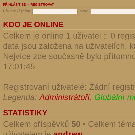
PŘIHLÁSIT SE
•
REGISTROVAT
Uživatelské jméno:
Heslo:
KDO JE ONLINE
Celkem je online
1
uživatel :: 0 reg
data jsou založena na uživatelích, kt
Nejvíce zde současně bylo přítomn
17:01:45
Registrovaní uživatelé: Žádní regist
Legenda:
Administrátoři
,
Globální m
STATISTIKY
Celkem příspěvků
50
• Celkem tém
uživatelem je
andrew