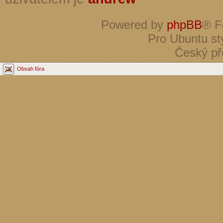
Powered by
phpBB
® F
Pro Ubuntu st
Český př
Obsah fóra