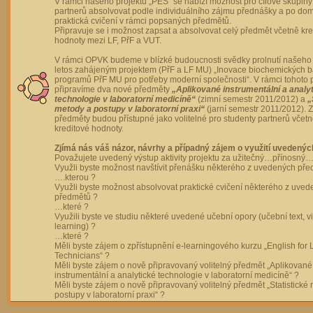
V rámci našeho projektu „PES“ se nabízí možnost pro cílové skupiny
partnerů absolvovat podle individuálního zájmu přednášky a po dom
praktická cvičení v rámci popsaných předmětů.
Připravuje se i možnost zapsat a absolvovat celý předmět včetně kre
hodnoty mezi LF, PřF a VUT.
V rámci OPVK budeme v blízké budoucnosti svědky prolnutí našeho 
letos zahájeným projektem (PřF a LF MU) „Inovace biochemických 
programů PřF MU pro potřeby moderní společnosti“. V rámci tohoto 
připravíme dva nové předměty
„Aplikované instrumentální a analy
technologie v laboratorní medicíně“
(zimní semestr 2011/2012) a
„
metody a postupy v laboratorní praxi“
(jarní semestr 2011/2012).
předměty budou přístupné jako volitelné pro studenty partnerů včet
kreditové hodnoty.
Zjímá nás váš názor, návrhy a případný zájem o využití uvedenýc
Považujete uvedený výstup aktivity projektu za užitečný…přínosný…
Využli byste možnost navštívit přenášku některého z uvedených př
….kterou ?
Využli byste možnost absolvovat praktické cvičení některého z uve
předmětů ?
…které ?
Využili byste ve studiu některé uvedené učební opory (učební text, v
learning) ?
…které ?
Měli byste zájem o zpřístupnění e-learningového kurzu „English for 
Technicians“ ?
Měli byste zájem o nově připravovaný volitelný předmět „Aplikované
instrumentální a analytické technologie v laboratorní medicíně“ ?
Měli byste zájem o nově připravovaný volitelný předmět „Statistické
postupy v laboratorní praxi“ ?