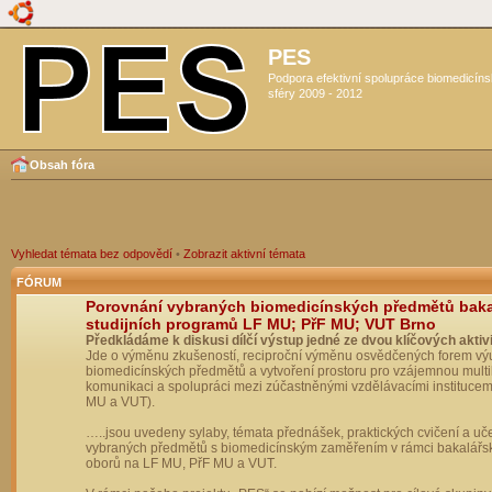
PES
Podpora efektivní spolupráce biomedicín
sféry 2009 - 2012
Obsah fóra
Vyhledat témata bez odpovědí
•
Zobrazit aktivní témata
FÓRUM
Porovnání vybraných biomedicínských předmětů bak
studijních programů LF MU; PřF MU; VUT Brno
Předkládáme k diskusi dílčí výstup jedné ze dvou klíčových aktivi
Jde o výměnu zkušeností, reciproční výměnu osvědčených forem vý
biomedicínských předmětů a vytvoření prostoru pro vzájemnou multil
komunikaci a spolupráci mezi zúčastněnými vzdělávacími institucem
MU a VUT).
…..jsou uvedeny sylaby, témata přednášek, praktických cvičení a uč
vybraných předmětů s biomedicínským zaměřením v rámci bakalářs
oborů na LF MU, PřF MU a VUT.