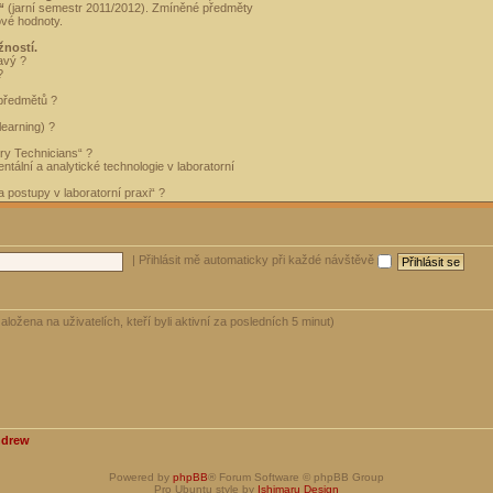
“
(jarní semestr 2011/2012). Zmíněné předměty
ové hodnoty.
žností.
avý ?
?
 předmětů ?
learning) ?
ory Technicians“ ?
tální a analytické technologie v laboratorní
 postupy v laboratorní praxi“ ?
|
Přihlásit mě automaticky při každé návštěvě
aložena na uživatelích, kteří byli aktivní za posledních 5 minut)
ndrew
Powered by
phpBB
® Forum Software © phpBB Group
Pro Ubuntu style by
Ishimaru Design