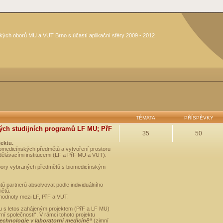
kých oborů MU a VUT Brno s účastí aplikační sféry 2009 - 2012
TÉMATA
PŘÍSPĚVKY
ých studijních programů LF MU; PřF
35
50
jektu.
medicínských předmětů a vytvoření prostoru
dělávacími institucemi (LF a PřF MU a VUT).
opory vybraných předmětů s biomedicínským
ů partnerů absolvovat podle individuálního
mětů.
 hodnoty mezi LF, PřF a VUT.
u s letos zahájeným projektem (PřF a LF MU)
 společnosti“. V rámci tohoto projektu
technologie v laboratorní medicíně“
(zimní