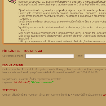
semestr 2011/2012) a
„Statistické metody a postupy v laboratorní praxi
budou přístupné jako volitelné pro studenty partnerů včetně přidělené kredit
Zjímá nás váš názor, návrhy a případný zájem o využití uvedených mo
Považujete uvedený výstup aktivity projektu za užitečný…přínosný….zajím
Využli byste možnost navštívit přenášku některého z uvedených předmětů 
….kterou ?
Využli byste možnost absolvovat praktické cvičení některého z uvedených
…které ?
Využili byste ve studiu některé uvedené učební opory (učební text, video, e-
…které ?
Měli byste zájem o zpřístupnění e-learningového kurzu „English for Laborat
Měli byste zájem o nově připravovaný volitelný předmět „Aplikované instrumen
medicíně“ ?
Měli byste zájem o nově připravovaný volitelný předmět „Statistické metody a
PŘIHLÁSIT SE
•
REGISTROVAT
Uživatelské jméno:
Heslo:
KDO JE ONLINE
Celkem je online
1
uživatel :: 0 registrovaných, 0 skrytých a 1 návštěvník (Tato data jsou z
Nejvíce zde současně bylo přítomno
6348
uživatelů dne ned 08. zář 2024 17:01:45
Registrovaní uživatelé: Žádní registrovaní uživatelé
Legenda:
Administrátoři
,
Globální moderátoři
STATISTIKY
Celkem příspěvků
50
• Celkem témat
35
• Celkem členů
42
• Nejnovějším uživatelem je
a