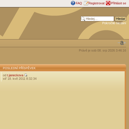
FAQ
Registrovat
Přihlásit se
Pokročilé hledání
Právě je sob 08. srp 2026 3:46:16
POSLEDNÍ PŘÍSPĚVEK
od
t.janeckova
stř 18. kvě 2011 8:32:34