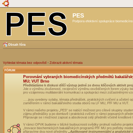
PES
Podpora efektivní spolupráce biomedicíns
Obsah fóra
Vyhledat témata bez odpovědí
•
Zobrazit aktivní témata
FÓRUM
Porovnání vybraných biomedicínských předmětů bakalářsk
MU; VUT Brno
Předkládáme k diskusi dílčí výstup jedné ze dvou klíčových aktivit pro
Jde o výměnu zkušeností, reciproční výměnu osvědčených forem výuky bio
pro vzájemnou multilaterální komunikaci a spolupráci mezi zúčastněnými vz
…..jsou uvedeny sylaby, témata přednášek, praktických cvičení a učební 
zaměřením v rámci bakalářského studia oborů na LF MU, PřF MU a VUT.
V rámci našeho projektu „PES“ se nabízí možnost pro cílové skupiny student
zájmu přednášky a po domluvě i praktická cvičení v rámci popsaných před
Připravuje se i možnost zapsat a absolvovat celý předmět včetně kreditové
V rámci OPVK budeme v blízké budoucnosti svědky prolnutí našeho projekt
„Inovace biochemických bakalářských programů PřF MU pro potřeby moderní
připravíme dva nové předměty
„Aplikované instrumentální a analytické 