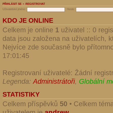
PŘIHLÁSIT SE
•
REGISTROVAT
Uživatelské jméno:
Heslo:
KDO JE ONLINE
Celkem je online
1
uživatel :: 0 reg
data jsou založena na uživatelích, kt
Nejvíce zde současně bylo přítomn
17:01:45
Registrovaní uživatelé: Žádní regist
Legenda:
Administrátoři
,
Globální m
STATISTIKY
Celkem příspěvků
50
• Celkem tém
uživatelem je
andrew