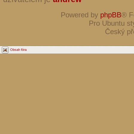
Powered by
phpBB
® F
Pro Ubuntu st
Český př
Obsah fóra