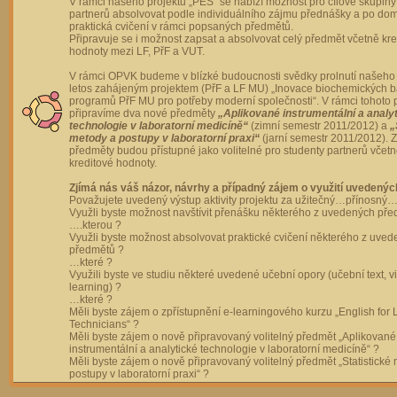
V rámci našeho projektu „PES“ se nabízí možnost pro cílové skupiny
partnerů absolvovat podle individuálního zájmu přednášky a po dom
praktická cvičení v rámci popsaných předmětů.
Připravuje se i možnost zapsat a absolvovat celý předmět včetně kre
hodnoty mezi LF, PřF a VUT.
V rámci OPVK budeme v blízké budoucnosti svědky prolnutí našeho 
letos zahájeným projektem (PřF a LF MU) „Inovace biochemických 
programů PřF MU pro potřeby moderní společnosti“. V rámci tohoto 
připravíme dva nové předměty
„Aplikované instrumentální a analy
technologie v laboratorní medicíně“
(zimní semestr 2011/2012) a
„
metody a postupy v laboratorní praxi“
(jarní semestr 2011/2012).
předměty budou přístupné jako volitelné pro studenty partnerů včet
kreditové hodnoty.
Zjímá nás váš názor, návrhy a případný zájem o využití uvedenýc
Považujete uvedený výstup aktivity projektu za užitečný…přínosný…
Využli byste možnost navštívit přenášku některého z uvedených př
….kterou ?
Využli byste možnost absolvovat praktické cvičení některého z uve
předmětů ?
…které ?
Využili byste ve studiu některé uvedené učební opory (učební text, v
learning) ?
…které ?
Měli byste zájem o zpřístupnění e-learningového kurzu „English for 
Technicians“ ?
Měli byste zájem o nově připravovaný volitelný předmět „Aplikované
instrumentální a analytické technologie v laboratorní medicíně“ ?
Měli byste zájem o nově připravovaný volitelný předmět „Statistické
postupy v laboratorní praxi“ ?