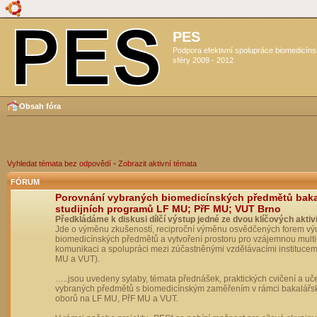
PES
Podpora efektivní spolupráce biomedicín
sféry 2009 - 2012
Obsah fóra
Vyhledat témata bez odpovědí
•
Zobrazit aktivní témata
FÓRUM
Porovnání vybraných biomedicínských předmětů bak
studijních programů LF MU; PřF MU; VUT Brno
Předkládáme k diskusi dílčí výstup jedné ze dvou klíčových aktivi
Jde o výměnu zkušeností, reciproční výměnu osvědčených forem vý
biomedicínských předmětů a vytvoření prostoru pro vzájemnou multil
komunikaci a spolupráci mezi zúčastněnými vzdělávacími institucem
MU a VUT).
…..jsou uvedeny sylaby, témata přednášek, praktických cvičení a uč
vybraných předmětů s biomedicínským zaměřením v rámci bakalářs
oborů na LF MU, PřF MU a VUT.