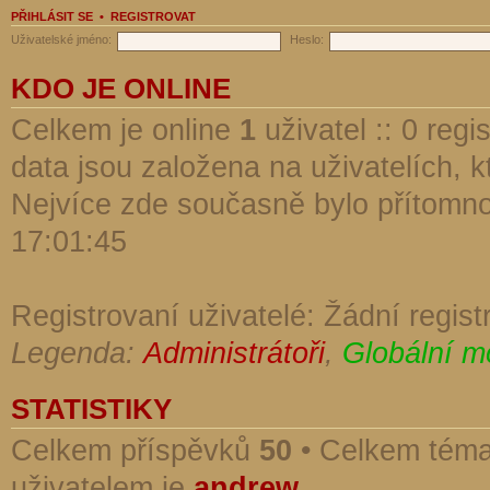
PŘIHLÁSIT SE
•
REGISTROVAT
Uživatelské jméno:
Heslo:
KDO JE ONLINE
Celkem je online
1
uživatel :: 0 reg
data jsou založena na uživatelích, kt
Nejvíce zde současně bylo přítomn
17:01:45
Registrovaní uživatelé: Žádní regist
Legenda:
Administrátoři
,
Globální m
STATISTIKY
Celkem příspěvků
50
• Celkem tém
uživatelem je
andrew