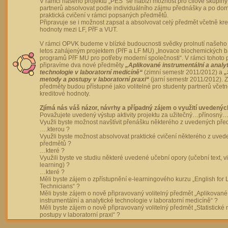
V rámci našeho projektu „PES“ se nabízí možnost pro cílové skupiny
partnerů absolvovat podle individuálního zájmu přednášky a po dom
praktická cvičení v rámci popsaných předmětů.
Připravuje se i možnost zapsat a absolvovat celý předmět včetně kre
hodnoty mezi LF, PřF a VUT.
V rámci OPVK budeme v blízké budoucnosti svědky prolnutí našeho 
letos zahájeným projektem (PřF a LF MU) „Inovace biochemických 
programů PřF MU pro potřeby moderní společnosti“. V rámci tohoto 
připravíme dva nové předměty
„Aplikované instrumentální a analy
technologie v laboratorní medicíně“
(zimní semestr 2011/2012) a
„
metody a postupy v laboratorní praxi“
(jarní semestr 2011/2012).
předměty budou přístupné jako volitelné pro studenty partnerů včet
kreditové hodnoty.
Zjímá nás váš názor, návrhy a případný zájem o využití uvedenýc
Považujete uvedený výstup aktivity projektu za užitečný…přínosný…
Využli byste možnost navštívit přenášku některého z uvedených př
….kterou ?
Využli byste možnost absolvovat praktické cvičení některého z uve
předmětů ?
…které ?
Využili byste ve studiu některé uvedené učební opory (učební text, v
learning) ?
…které ?
Měli byste zájem o zpřístupnění e-learningového kurzu „English for 
Technicians“ ?
Měli byste zájem o nově připravovaný volitelný předmět „Aplikované
instrumentální a analytické technologie v laboratorní medicíně“ ?
Měli byste zájem o nově připravovaný volitelný předmět „Statistické
postupy v laboratorní praxi“ ?