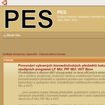
PES
Podpora efektivní spolupráce biomedicín
sféry 2009 - 2012
Obsah fóra
Vyhledat témata bez odpovědí
•
Zobrazit aktivní témata
FÓRUM
Porovnání vybraných biomedicínských předmětů bak
studijních programů LF MU; PřF MU; VUT Brno
Předkládáme k diskusi dílčí výstup jedné ze dvou klíčových aktivi
Jde o výměnu zkušeností, reciproční výměnu osvědčených forem vý
biomedicínských předmětů a vytvoření prostoru pro vzájemnou multil
komunikaci a spolupráci mezi zúčastněnými vzdělávacími institucem
MU a VUT).
…..jsou uvedeny sylaby, témata přednášek, praktických cvičení a uč
vybraných předmětů s biomedicínským zaměřením v rámci bakalářs
oborů na LF MU, PřF MU a VUT.