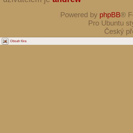
Powered by
phpBB
® F
Pro Ubuntu st
Český př
Obsah fóra