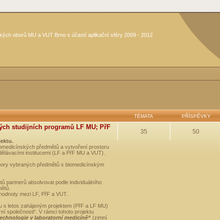
kých oborů MU a VUT Brno s účastí aplikační sféry 2009 - 2012
TÉMATA
PŘÍSPĚVKY
ých studijních programů LF MU; PřF
35
50
jektu.
medicínských předmětů a vytvoření prostoru
dělávacími institucemi (LF a PřF MU a VUT).
opory vybraných předmětů s biomedicínským
ů partnerů absolvovat podle individuálního
mětů.
 hodnoty mezi LF, PřF a VUT.
u s letos zahájeným projektem (PřF a LF MU)
 společnosti“. V rámci tohoto projektu
technologie v laboratorní medicíně“
(zimní