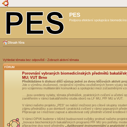
PES
Podpora efektivní spolupráce biomedicíns
Obsah fóra
Vyhledat témata bez odpovědí
•
Zobrazit aktivní témata
FÓRUM
Porovnání vybraných biomedicínských předmětů bakalářsk
MU; VUT Brno
Předkládáme k diskusi dílčí výstup jedné ze dvou klíčových aktivit pro
Jde o výměnu zkušeností, reciproční výměnu osvědčených forem výuky bio
pro vzájemnou multilaterální komunikaci a spolupráci mezi zúčastněnými vz
…..jsou uvedeny sylaby, témata přednášek, praktických cvičení a učební 
zaměřením v rámci bakalářského studia oborů na LF MU, PřF MU a VUT.
V rámci našeho projektu „PES“ se nabízí možnost pro cílové skupiny student
zájmu přednášky a po domluvě i praktická cvičení v rámci popsaných před
Připravuje se i možnost zapsat a absolvovat celý předmět včetně kreditové
V rámci OPVK budeme v blízké budoucnosti svědky prolnutí našeho projekt
„Inovace biochemických bakalářských programů PřF MU pro potřeby moderní
připravíme dva nové předměty
„Aplikované instrumentální a analytické 