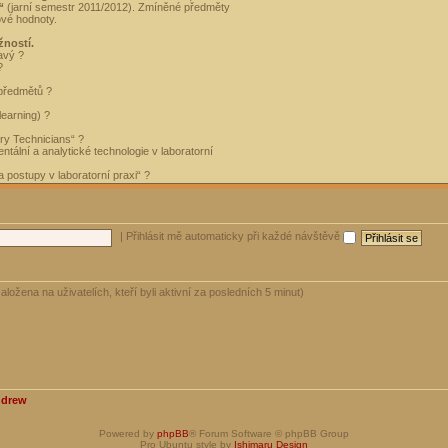
“
(jarní semestr 2011/2012). Zmíněné předměty
ové hodnoty.
žností.
avý ?
?
 předmětů ?
learning) ?
ory Technicians“ ?
tální a analytické technologie v laboratorní
 postupy v laboratorní praxi“ ?
|
Přihlásit mě automaticky při každé návštěvě
aložena na uživatelích, kteří byli aktivní za posledních 5 minut)
ndrew
Powered by
phpBB
® Forum Software © phpBB Group
Pro Ubuntu style by
Ishimaru Design