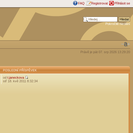
FAQ
Registrovat
Přihlásit se
Pokročilé hledání
Právě je pát 07. srp 2026 13:29:20
POSLEDNÍ PŘÍSPĚVEK
od
t.janeckova
stř 18. kvě 2011 8:32:34