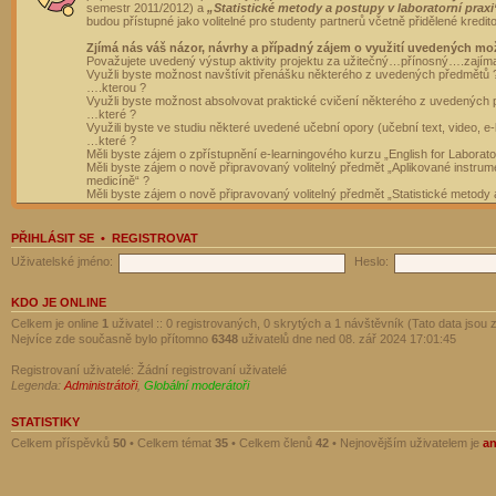
semestr 2011/2012) a
„Statistické metody a postupy v laboratorní praxi
budou přístupné jako volitelné pro studenty partnerů včetně přidělené kredit
Zjímá nás váš názor, návrhy a případný zájem o využití uvedených mo
Považujete uvedený výstup aktivity projektu za užitečný…přínosný….zajím
Využli byste možnost navštívit přenášku některého z uvedených předmětů 
….kterou ?
Využli byste možnost absolvovat praktické cvičení některého z uvedených
…které ?
Využili byste ve studiu některé uvedené učební opory (učební text, video, e-
…které ?
Měli byste zájem o zpřístupnění e-learningového kurzu „English for Laborat
Měli byste zájem o nově připravovaný volitelný předmět „Aplikované instrumen
medicíně“ ?
Měli byste zájem o nově připravovaný volitelný předmět „Statistické metody a
PŘIHLÁSIT SE
•
REGISTROVAT
Uživatelské jméno:
Heslo:
KDO JE ONLINE
Celkem je online
1
uživatel :: 0 registrovaných, 0 skrytých a 1 návštěvník (Tato data jsou z
Nejvíce zde současně bylo přítomno
6348
uživatelů dne ned 08. zář 2024 17:01:45
Registrovaní uživatelé: Žádní registrovaní uživatelé
Legenda:
Administrátoři
,
Globální moderátoři
STATISTIKY
Celkem příspěvků
50
• Celkem témat
35
• Celkem členů
42
• Nejnovějším uživatelem je
a