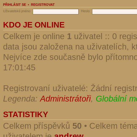
PŘIHLÁSIT SE
•
REGISTROVAT
Uživatelské jméno:
Heslo:
KDO JE ONLINE
Celkem je online
1
uživatel :: 0 reg
data jsou založena na uživatelích, kt
Nejvíce zde současně bylo přítomn
17:01:45
Registrovaní uživatelé: Žádní regist
Legenda:
Administrátoři
,
Globální m
STATISTIKY
Celkem příspěvků
50
• Celkem tém
uživatelem je
andrew