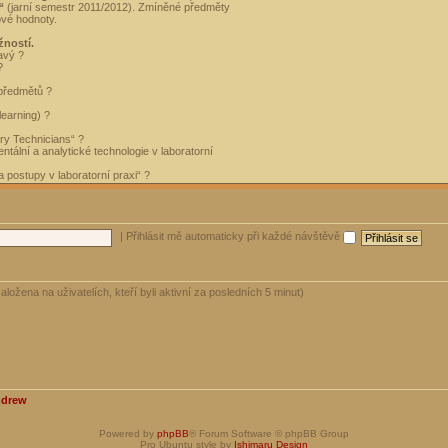
“
(jarní semestr 2011/2012). Zmíněné předměty
ové hodnoty.
žností.
avý ?
?
 předmětů ?
learning) ?
ory Technicians“ ?
tální a analytické technologie v laboratorní
 postupy v laboratorní praxi“ ?
|
Přihlásit mě automaticky při každé návštěvě
aložena na uživatelích, kteří byli aktivní za posledních 5 minut)
ndrew
Powered by
phpBB
® Forum Software © phpBB Group
Pro Ubuntu style by
Ishimaru Design