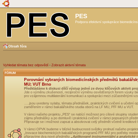
PES
Podpora efektivní spolupráce biomedicíns
Obsah fóra
Vyhledat témata bez odpovědí
•
Zobrazit aktivní témata
FÓRUM
Porovnání vybraných biomedicínských předmětů bakalářsk
MU; VUT Brno
Předkládáme k diskusi dílčí výstup jedné ze dvou klíčových aktivit pro
Jde o výměnu zkušeností, reciproční výměnu osvědčených forem výuky bio
pro vzájemnou multilaterální komunikaci a spolupráci mezi zúčastněnými vz
…..jsou uvedeny sylaby, témata přednášek, praktických cvičení a učební 
zaměřením v rámci bakalářského studia oborů na LF MU, PřF MU a VUT.
V rámci našeho projektu „PES“ se nabízí možnost pro cílové skupiny student
zájmu přednášky a po domluvě i praktická cvičení v rámci popsaných před
Připravuje se i možnost zapsat a absolvovat celý předmět včetně kreditové
V rámci OPVK budeme v blízké budoucnosti svědky prolnutí našeho projekt
„Inovace biochemických bakalářských programů PřF MU pro potřeby moderní
připravíme dva nové předměty
„Aplikované instrumentální a analytické 