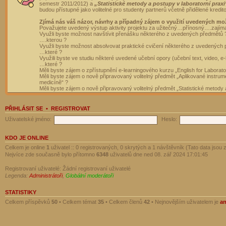
semestr 2011/2012) a
„Statistické metody a postupy v laboratorní praxi
budou přístupné jako volitelné pro studenty partnerů včetně přidělené kredit
Zjímá nás váš názor, návrhy a případný zájem o využití uvedených mo
Považujete uvedený výstup aktivity projektu za užitečný…přínosný….zajím
Využli byste možnost navštívit přenášku některého z uvedených předmětů 
….kterou ?
Využli byste možnost absolvovat praktické cvičení některého z uvedených
…které ?
Využili byste ve studiu některé uvedené učební opory (učební text, video, e-
…které ?
Měli byste zájem o zpřístupnění e-learningového kurzu „English for Laborat
Měli byste zájem o nově připravovaný volitelný předmět „Aplikované instrumen
medicíně“ ?
Měli byste zájem o nově připravovaný volitelný předmět „Statistické metody a
PŘIHLÁSIT SE
•
REGISTROVAT
Uživatelské jméno:
Heslo:
KDO JE ONLINE
Celkem je online
1
uživatel :: 0 registrovaných, 0 skrytých a 1 návštěvník (Tato data jsou z
Nejvíce zde současně bylo přítomno
6348
uživatelů dne ned 08. zář 2024 17:01:45
Registrovaní uživatelé: Žádní registrovaní uživatelé
Legenda:
Administrátoři
,
Globální moderátoři
STATISTIKY
Celkem příspěvků
50
• Celkem témat
35
• Celkem členů
42
• Nejnovějším uživatelem je
a