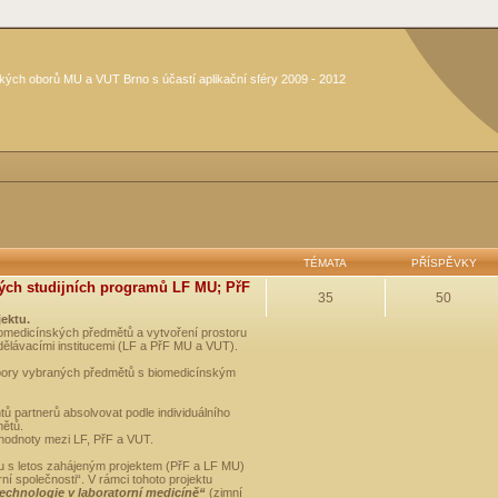
kých oborů MU a VUT Brno s účastí aplikační sféry 2009 - 2012
TÉMATA
PŘÍSPĚVKY
ých studijních programů LF MU; PřF
35
50
jektu.
medicínských předmětů a vytvoření prostoru
dělávacími institucemi (LF a PřF MU a VUT).
opory vybraných předmětů s biomedicínským
ů partnerů absolvovat podle individuálního
mětů.
 hodnoty mezi LF, PřF a VUT.
u s letos zahájeným projektem (PřF a LF MU)
 společnosti“. V rámci tohoto projektu
technologie v laboratorní medicíně“
(zimní