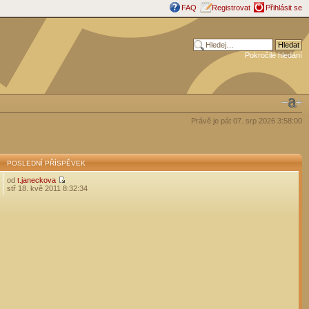
FAQ
Registrovat
Přihlásit se
Pokročilé hledání
Právě je pát 07. srp 2026 3:58:00
POSLEDNÍ PŘÍSPĚVEK
od
t.janeckova
stř 18. kvě 2011 8:32:34