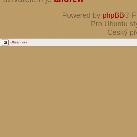
Powered by
phpBB
® F
Pro Ubuntu st
Český př
Obsah fóra