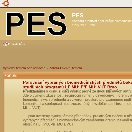
PES
Podpora efektivní spolupráce biomedicín
sféry 2009 - 2012
Obsah fóra
Vyhledat témata bez odpovědí
•
Zobrazit aktivní témata
FÓRUM
Porovnání vybraných biomedicínských předmětů bak
studijních programů LF MU; PřF MU; VUT Brno
Předkládáme k diskusi dílčí výstup jedné ze dvou klíčových aktivi
Jde o výměnu zkušeností, reciproční výměnu osvědčených forem vý
biomedicínských předmětů a vytvoření prostoru pro vzájemnou multil
komunikaci a spolupráci mezi zúčastněnými vzdělávacími institucem
MU a VUT).
…..jsou uvedeny sylaby, témata přednášek, praktických cvičení a uč
vybraných předmětů s biomedicínským zaměřením v rámci bakalářs
oborů na LF MU, PřF MU a VUT.