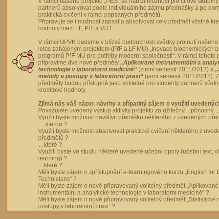
V rámci našeho projektu „PES“ se nabízí možnost pro cílové skupiny
partnerů absolvovat podle individuálního zájmu přednášky a po dom
praktická cvičení v rámci popsaných předmětů.
Připravuje se i možnost zapsat a absolvovat celý předmět včetně kre
hodnoty mezi LF, PřF a VUT.
V rámci OPVK budeme v blízké budoucnosti svědky prolnutí našeho 
letos zahájeným projektem (PřF a LF MU) „Inovace biochemických 
programů PřF MU pro potřeby moderní společnosti“. V rámci tohoto 
připravíme dva nové předměty
„Aplikované instrumentální a analy
technologie v laboratorní medicíně“
(zimní semestr 2011/2012) a
„
metody a postupy v laboratorní praxi“
(jarní semestr 2011/2012).
předměty budou přístupné jako volitelné pro studenty partnerů včet
kreditové hodnoty.
Zjímá nás váš názor, návrhy a případný zájem o využití uvedenýc
Považujete uvedený výstup aktivity projektu za užitečný…přínosný…
Využli byste možnost navštívit přenášku některého z uvedených př
….kterou ?
Využli byste možnost absolvovat praktické cvičení některého z uve
předmětů ?
…které ?
Využili byste ve studiu některé uvedené učební opory (učební text, v
learning) ?
…které ?
Měli byste zájem o zpřístupnění e-learningového kurzu „English for 
Technicians“ ?
Měli byste zájem o nově připravovaný volitelný předmět „Aplikované
instrumentální a analytické technologie v laboratorní medicíně“ ?
Měli byste zájem o nově připravovaný volitelný předmět „Statistické
postupy v laboratorní praxi“ ?