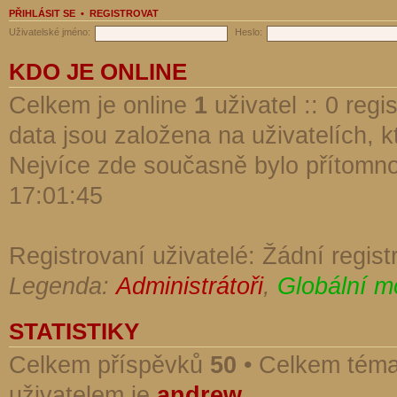
PŘIHLÁSIT SE
•
REGISTROVAT
Uživatelské jméno:
Heslo:
KDO JE ONLINE
Celkem je online
1
uživatel :: 0 reg
data jsou založena na uživatelích, kt
Nejvíce zde současně bylo přítomn
17:01:45
Registrovaní uživatelé: Žádní regist
Legenda:
Administrátoři
,
Globální m
STATISTIKY
Celkem příspěvků
50
• Celkem tém
uživatelem je
andrew