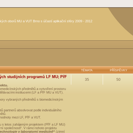
kých oborů MU a VUT Brno s účastí aplikační sféry 2009 - 2012
TÉMATA
PŘÍSPĚVKY
ých studijních programů LF MU; PřF
35
50
jektu.
medicínských předmětů a vytvoření prostoru
dělávacími institucemi (LF a PřF MU a VUT).
opory vybraných předmětů s biomedicínským
ů partnerů absolvovat podle individuálního
mětů.
 hodnoty mezi LF, PřF a VUT.
u s letos zahájeným projektem (PřF a LF MU)
 společnosti“. V rámci tohoto projektu
technologie v laboratorní medicíně“
(zimní