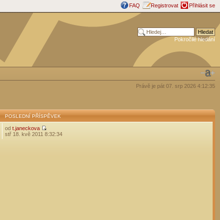
FAQ
Registrovat
Přihlásit se
Pokročilé hledání
Právě je pát 07. srp 2026 4:12:35
POSLEDNÍ PŘÍSPĚVEK
od
t.janeckova
stř 18. kvě 2011 8:32:34