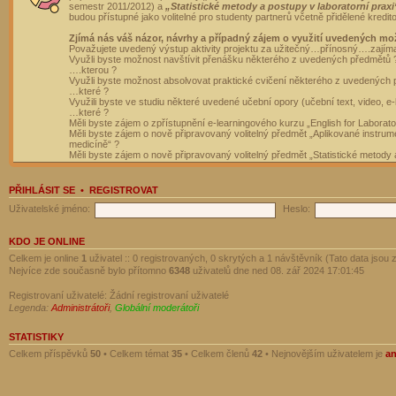
semestr 2011/2012) a
„Statistické metody a postupy v laboratorní praxi
budou přístupné jako volitelné pro studenty partnerů včetně přidělené kredit
Zjímá nás váš názor, návrhy a případný zájem o využití uvedených mo
Považujete uvedený výstup aktivity projektu za užitečný…přínosný….zajím
Využli byste možnost navštívit přenášku některého z uvedených předmětů 
….kterou ?
Využli byste možnost absolvovat praktické cvičení některého z uvedených
…které ?
Využili byste ve studiu některé uvedené učební opory (učební text, video, e-
…které ?
Měli byste zájem o zpřístupnění e-learningového kurzu „English for Laborat
Měli byste zájem o nově připravovaný volitelný předmět „Aplikované instrumen
medicíně“ ?
Měli byste zájem o nově připravovaný volitelný předmět „Statistické metody a
PŘIHLÁSIT SE
•
REGISTROVAT
Uživatelské jméno:
Heslo:
KDO JE ONLINE
Celkem je online
1
uživatel :: 0 registrovaných, 0 skrytých a 1 návštěvník (Tato data jsou z
Nejvíce zde současně bylo přítomno
6348
uživatelů dne ned 08. zář 2024 17:01:45
Registrovaní uživatelé: Žádní registrovaní uživatelé
Legenda:
Administrátoři
,
Globální moderátoři
STATISTIKY
Celkem příspěvků
50
• Celkem témat
35
• Celkem členů
42
• Nejnovějším uživatelem je
a