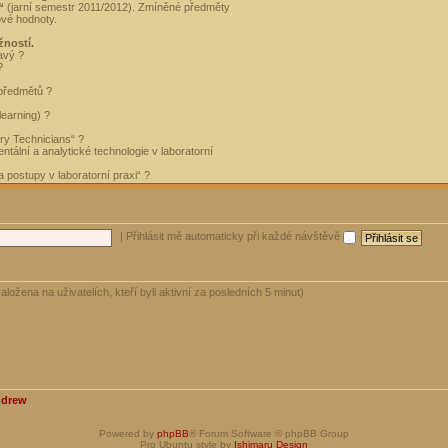
“
(jarní semestr 2011/2012). Zmíněné předměty
ové hodnoty.
žností.
avý ?
?
 předmětů ?
learning) ?
ory Technicians“ ?
tální a analytické technologie v laboratorní
 postupy v laboratorní praxi“ ?
|
Přihlásit mě automaticky při každé návštěvě
aložena na uživatelích, kteří byli aktivní za posledních 5 minut)
ndrew
Powered by
phpBB
® Forum Software © phpBB Group
Pro Ubuntu style by
Ishimaru Design