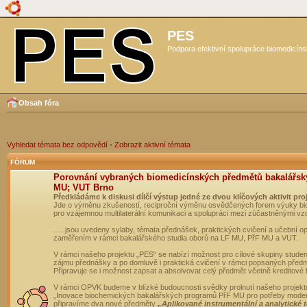
PES
Podpora efektivní spolupráce biomedicíns
Obsah fóra
Vyhledat témata bez odpovědí
•
Zobrazit aktivní témata
FÓRUM
Porovnání vybraných biomedicínských předmětů bakalářsk
MU; VUT Brno
Předkládáme k diskusi dílčí výstup jedné ze dvou klíčových aktivit pro
Jde o výměnu zkušeností, reciproční výměnu osvědčených forem výuky bio
pro vzájemnou multilaterální komunikaci a spolupráci mezi zúčastněnými vz
…..jsou uvedeny sylaby, témata přednášek, praktických cvičení a učební 
zaměřením v rámci bakalářského studia oborů na LF MU, PřF MU a VUT.
V rámci našeho projektu „PES“ se nabízí možnost pro cílové skupiny student
zájmu přednášky a po domluvě i praktická cvičení v rámci popsaných před
Připravuje se i možnost zapsat a absolvovat celý předmět včetně kreditové
V rámci OPVK budeme v blízké budoucnosti svědky prolnutí našeho projekt
„Inovace biochemických bakalářských programů PřF MU pro potřeby moderní
připravíme dva nové předměty
„Aplikované instrumentální a analytické 