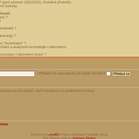
“
(jarní semestr 2011/2012). Zmíněné předměty
ové hodnoty.
žností.
avý ?
?
 předmětů ?
learning) ?
ory Technicians“ ?
tální a analytické technologie v laboratorní
 postupy v laboratorní praxi“ ?
|
Přihlásit mě automaticky při každé návštěvě
aložena na uživatelích, kteří byli aktivní za posledních 5 minut)
ndrew
Powered by
phpBB
® Forum Software © phpBB Group
Pro Ubuntu style by
Ishimaru Design