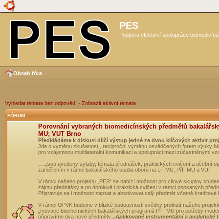
PES
Podpora efektivní spolupráce biomedicíns
Obsah fóra
Vyhledat témata bez odpovědí
•
Zobrazit aktivní témata
FÓRUM
Porovnání vybraných biomedicínských předmětů bakalářsk
MU; VUT Brno
Předkládáme k diskusi dílčí výstup jedné ze dvou klíčových aktivit pro
Jde o výměnu zkušeností, reciproční výměnu osvědčených forem výuky bio
pro vzájemnou multilaterální komunikaci a spolupráci mezi zúčastněnými vz
…..jsou uvedeny sylaby, témata přednášek, praktických cvičení a učební 
zaměřením v rámci bakalářského studia oborů na LF MU, PřF MU a VUT.
V rámci našeho projektu „PES“ se nabízí možnost pro cílové skupiny student
zájmu přednášky a po domluvě i praktická cvičení v rámci popsaných před
Připravuje se i možnost zapsat a absolvovat celý předmět včetně kreditové
V rámci OPVK budeme v blízké budoucnosti svědky prolnutí našeho projekt
„Inovace biochemických bakalářských programů PřF MU pro potřeby moderní
připravíme dva nové předměty
„Aplikované instrumentální a analytické 