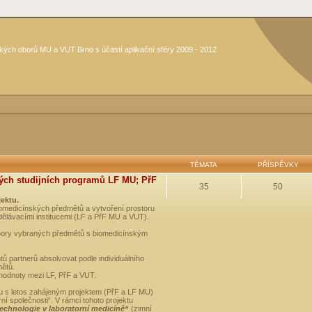
kých oborů MU a VUT Brno s účastí aplikační sféry 2009 - 2012
TÉMATA
PŘÍSPĚVKY
ých studijních programů LF MU; PřF
35
50
jektu.
medicínských předmětů a vytvoření prostoru
dělávacími institucemi (LF a PřF MU a VUT).
opory vybraných předmětů s biomedicínským
ů partnerů absolvovat podle individuálního
mětů.
 hodnoty mezi LF, PřF a VUT.
u s letos zahájeným projektem (PřF a LF MU)
 společnosti“. V rámci tohoto projektu
technologie v laboratorní medicíně“
(zimní