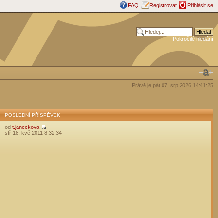
FAQ
Registrovat
Přihlásit se
Pokročilé hledání
Právě je pát 07. srp 2026 14:41:25
POSLEDNÍ PŘÍSPĚVEK
od
t.janeckova
stř 18. kvě 2011 8:32:34