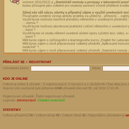
semestr 2011/2012) a
„Statistické metody a postupy v laboratorní praxi
budou přístupné jako volitelné pro studenty partnerů včetně přidělené kredit
Zjímá nás váš názor, návrhy a případný zájem o využití uvedených mo
Považujete uvedený výstup aktivity projektu za užitečný…přínosný….zajím
Využli byste možnost navštívit přenášku některého z uvedených předmětů 
….kterou ?
Využli byste možnost absolvovat praktické cvičení některého z uvedených
…které ?
Využili byste ve studiu některé uvedené učební opory (učební text, video, e-
…které ?
Měli byste zájem o zpřístupnění e-learningového kurzu „English for Laborat
Měli byste zájem o nově připravovaný volitelný předmět „Aplikované instrumen
medicíně“ ?
Měli byste zájem o nově připravovaný volitelný předmět „Statistické metody a
PŘIHLÁSIT SE
•
REGISTROVAT
Uživatelské jméno:
Heslo:
KDO JE ONLINE
Celkem je online
1
uživatel :: 0 registrovaných, 0 skrytých a 1 návštěvník (Tato data jsou z
Nejvíce zde současně bylo přítomno
6348
uživatelů dne ned 08. zář 2024 17:01:45
Registrovaní uživatelé: Žádní registrovaní uživatelé
Legenda:
Administrátoři
,
Globální moderátoři
STATISTIKY
Celkem příspěvků
50
• Celkem témat
35
• Celkem členů
42
• Nejnovějším uživatelem je
a