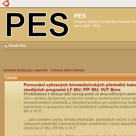
PES
Podpora efektivní spolupráce biomedicín
sféry 2009 - 2012
Obsah fóra
Vyhledat témata bez odpovědí
•
Zobrazit aktivní témata
FÓRUM
Porovnání vybraných biomedicínských předmětů bak
studijních programů LF MU; PřF MU; VUT Brno
Předkládáme k diskusi dílčí výstup jedné ze dvou klíčových aktivi
Jde o výměnu zkušeností, reciproční výměnu osvědčených forem vý
biomedicínských předmětů a vytvoření prostoru pro vzájemnou multil
komunikaci a spolupráci mezi zúčastněnými vzdělávacími institucem
MU a VUT).
…..jsou uvedeny sylaby, témata přednášek, praktických cvičení a uč
vybraných předmětů s biomedicínským zaměřením v rámci bakalářs
oborů na LF MU, PřF MU a VUT.