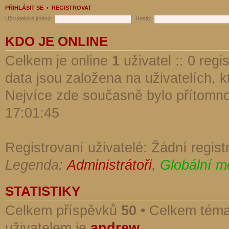
PŘIHLÁSIT SE
•
REGISTROVAT
Uživatelské jméno:
Heslo:
KDO JE ONLINE
Celkem je online
1
uživatel :: 0 reg
data jsou založena na uživatelích, kt
Nejvíce zde současně bylo přítomn
17:01:45
Registrovaní uživatelé: Žádní regist
Legenda:
Administrátoři
,
Globální m
STATISTIKY
Celkem příspěvků
50
• Celkem tém
uživatelem je
andrew