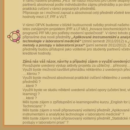
V rámci našeho projektu „PES“ se nabízí možnost pro cílové skupiny
partnerů absolvovat podle individuálního zájmu přednášky a po dom
praktická cvičení v rámci popsaných předmětů.
Připravuje se i možnost zapsat a absolvovat celý předmět včetně kre
hodnoty mezi LF, PřF a VUT.
V rámci OPVK budeme v blízké budoucnosti svědky prolnutí našeho 
letos zahájeným projektem (PřF a LF MU) „Inovace biochemických 
programů PřF MU pro potřeby moderní společnosti“. V rámci tohoto 
připravíme dva nové předměty
„Aplikované instrumentální a analy
technologie v laboratorní medicíně“
(zimní semestr 2011/2012) a
„
metody a postupy v laboratorní praxi“
(jarní semestr 2011/2012).
předměty budou přístupné jako volitelné pro studenty partnerů včet
kreditové hodnoty.
Zjímá nás váš názor, návrhy a případný zájem o využití uvedenýc
Považujete uvedený výstup aktivity projektu za užitečný…přínosný…
Využli byste možnost navštívit přenášku některého z uvedených př
….kterou ?
Využli byste možnost absolvovat praktické cvičení některého z uve
předmětů ?
…které ?
Využili byste ve studiu některé uvedené učební opory (učební text, v
learning) ?
…které ?
Měli byste zájem o zpřístupnění e-learningového kurzu „English for 
Technicians“ ?
Měli byste zájem o nově připravovaný volitelný předmět „Aplikované
instrumentální a analytické technologie v laboratorní medicíně“ ?
Měli byste zájem o nově připravovaný volitelný předmět „Statistické
postupy v laboratorní praxi“ ?