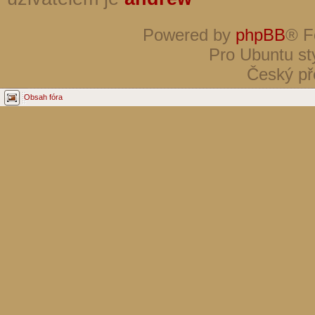
Powered by
phpBB
® F
Pro Ubuntu st
Český př
Obsah fóra