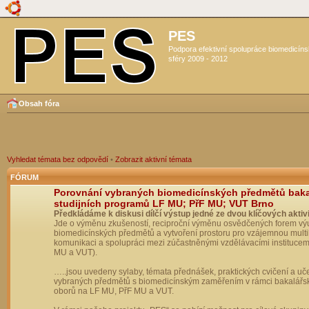
PES
Podpora efektivní spolupráce biomedicín
sféry 2009 - 2012
Obsah fóra
Vyhledat témata bez odpovědí
•
Zobrazit aktivní témata
FÓRUM
Porovnání vybraných biomedicínských předmětů bak
studijních programů LF MU; PřF MU; VUT Brno
Předkládáme k diskusi dílčí výstup jedné ze dvou klíčových aktivi
Jde o výměnu zkušeností, reciproční výměnu osvědčených forem vý
biomedicínských předmětů a vytvoření prostoru pro vzájemnou multil
komunikaci a spolupráci mezi zúčastněnými vzdělávacími institucem
MU a VUT).
…..jsou uvedeny sylaby, témata přednášek, praktických cvičení a uč
vybraných předmětů s biomedicínským zaměřením v rámci bakalářs
oborů na LF MU, PřF MU a VUT.