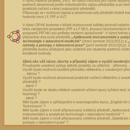
V rámci našeho projektu „PES“ se nabízí možnost pro cílové skupiny
partnerů absolvovat podle individuálního zájmu přednášky a po dom
praktická cvičení v rámci popsaných předmětů.
Připravuje se i možnost zapsat a absolvovat celý předmět včetně kre
hodnoty mezi LF, PřF a VUT.
V rámci OPVK budeme v blízké budoucnosti svědky prolnutí našeho 
letos zahájeným projektem (PřF a LF MU) „Inovace biochemických 
programů PřF MU pro potřeby moderní společnosti“. V rámci tohoto 
připravíme dva nové předměty
„Aplikované instrumentální a analy
technologie v laboratorní medicíně“
(zimní semestr 2011/2012) a
„
metody a postupy v laboratorní praxi“
(jarní semestr 2011/2012).
předměty budou přístupné jako volitelné pro studenty partnerů včet
kreditové hodnoty.
Zjímá nás váš názor, návrhy a případný zájem o využití uvedenýc
Považujete uvedený výstup aktivity projektu za užitečný…přínosný…
Využli byste možnost navštívit přenášku některého z uvedených př
….kterou ?
Využli byste možnost absolvovat praktické cvičení některého z uve
předmětů ?
…které ?
Využili byste ve studiu některé uvedené učební opory (učební text, v
learning) ?
…které ?
Měli byste zájem o zpřístupnění e-learningového kurzu „English for 
Technicians“ ?
Měli byste zájem o nově připravovaný volitelný předmět „Aplikované
instrumentální a analytické technologie v laboratorní medicíně“ ?
Měli byste zájem o nově připravovaný volitelný předmět „Statistické
postupy v laboratorní praxi“ ?