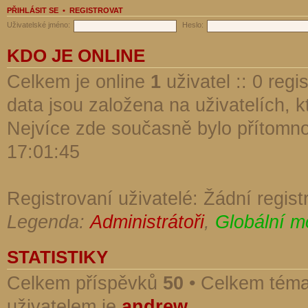
PŘIHLÁSIT SE
•
REGISTROVAT
Uživatelské jméno:
Heslo:
KDO JE ONLINE
Celkem je online
1
uživatel :: 0 reg
data jsou založena na uživatelích, kt
Nejvíce zde současně bylo přítomn
17:01:45
Registrovaní uživatelé: Žádní regist
Legenda:
Administrátoři
,
Globální m
STATISTIKY
Celkem příspěvků
50
• Celkem tém
uživatelem je
andrew