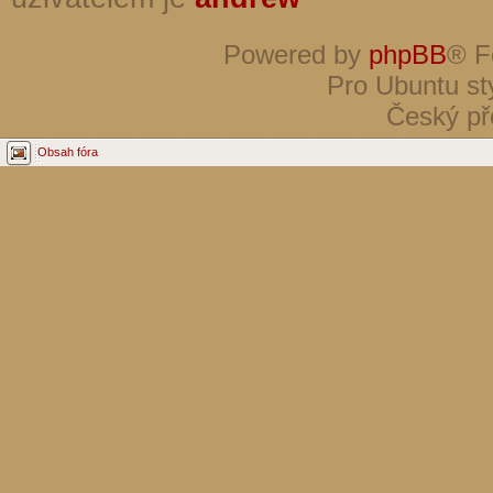
Powered by
phpBB
® F
Pro Ubuntu st
Český př
Obsah fóra