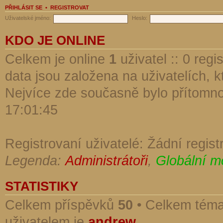
PŘIHLÁSIT SE
•
REGISTROVAT
Uživatelské jméno:
Heslo:
KDO JE ONLINE
Celkem je online
1
uživatel :: 0 reg
data jsou založena na uživatelích, kt
Nejvíce zde současně bylo přítomn
17:01:45
Registrovaní uživatelé: Žádní regist
Legenda:
Administrátoři
,
Globální m
STATISTIKY
Celkem příspěvků
50
• Celkem tém
uživatelem je
andrew