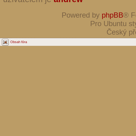
Powered by
phpBB
® F
Pro Ubuntu st
Český př
Obsah fóra