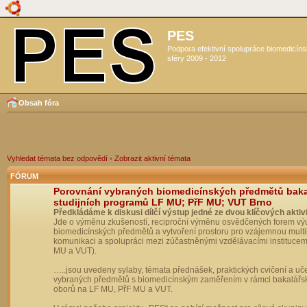
PES
Podpora efektivní spolupráce biomedicín
sféry 2009 - 2012
Obsah fóra
Vyhledat témata bez odpovědí
•
Zobrazit aktivní témata
FÓRUM
Porovnání vybraných biomedicínských předmětů bak
studijních programů LF MU; PřF MU; VUT Brno
Předkládáme k diskusi dílčí výstup jedné ze dvou klíčových aktivi
Jde o výměnu zkušeností, reciproční výměnu osvědčených forem vý
biomedicínských předmětů a vytvoření prostoru pro vzájemnou multil
komunikaci a spolupráci mezi zúčastněnými vzdělávacími institucem
MU a VUT).
…..jsou uvedeny sylaby, témata přednášek, praktických cvičení a uč
vybraných předmětů s biomedicínským zaměřením v rámci bakalářs
oborů na LF MU, PřF MU a VUT.