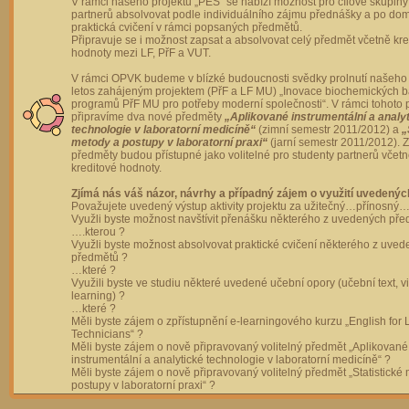
V rámci našeho projektu „PES“ se nabízí možnost pro cílové skupiny
partnerů absolvovat podle individuálního zájmu přednášky a po dom
praktická cvičení v rámci popsaných předmětů.
Připravuje se i možnost zapsat a absolvovat celý předmět včetně kre
hodnoty mezi LF, PřF a VUT.
V rámci OPVK budeme v blízké budoucnosti svědky prolnutí našeho 
letos zahájeným projektem (PřF a LF MU) „Inovace biochemických 
programů PřF MU pro potřeby moderní společnosti“. V rámci tohoto 
připravíme dva nové předměty
„Aplikované instrumentální a analy
technologie v laboratorní medicíně“
(zimní semestr 2011/2012) a
„
metody a postupy v laboratorní praxi“
(jarní semestr 2011/2012).
předměty budou přístupné jako volitelné pro studenty partnerů včet
kreditové hodnoty.
Zjímá nás váš názor, návrhy a případný zájem o využití uvedenýc
Považujete uvedený výstup aktivity projektu za užitečný…přínosný…
Využli byste možnost navštívit přenášku některého z uvedených př
….kterou ?
Využli byste možnost absolvovat praktické cvičení některého z uve
předmětů ?
…které ?
Využili byste ve studiu některé uvedené učební opory (učební text, v
learning) ?
…které ?
Měli byste zájem o zpřístupnění e-learningového kurzu „English for 
Technicians“ ?
Měli byste zájem o nově připravovaný volitelný předmět „Aplikované
instrumentální a analytické technologie v laboratorní medicíně“ ?
Měli byste zájem o nově připravovaný volitelný předmět „Statistické
postupy v laboratorní praxi“ ?