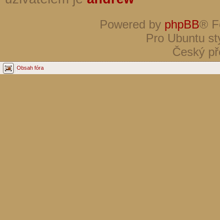
Powered by
phpBB
® F
Pro Ubuntu st
Český př
Obsah fóra