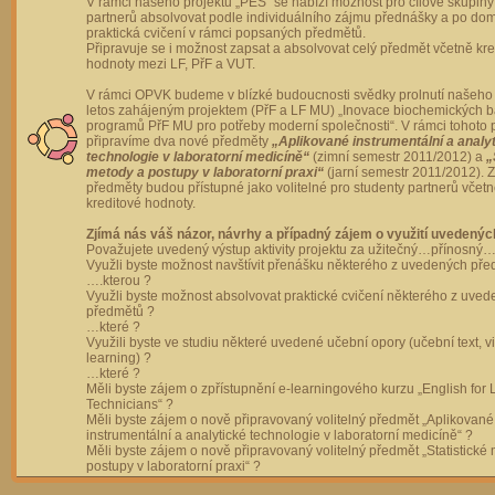
V rámci našeho projektu „PES“ se nabízí možnost pro cílové skupiny
partnerů absolvovat podle individuálního zájmu přednášky a po dom
praktická cvičení v rámci popsaných předmětů.
Připravuje se i možnost zapsat a absolvovat celý předmět včetně kre
hodnoty mezi LF, PřF a VUT.
V rámci OPVK budeme v blízké budoucnosti svědky prolnutí našeho 
letos zahájeným projektem (PřF a LF MU) „Inovace biochemických 
programů PřF MU pro potřeby moderní společnosti“. V rámci tohoto 
připravíme dva nové předměty
„Aplikované instrumentální a analy
technologie v laboratorní medicíně“
(zimní semestr 2011/2012) a
„
metody a postupy v laboratorní praxi“
(jarní semestr 2011/2012).
předměty budou přístupné jako volitelné pro studenty partnerů včet
kreditové hodnoty.
Zjímá nás váš názor, návrhy a případný zájem o využití uvedenýc
Považujete uvedený výstup aktivity projektu za užitečný…přínosný…
Využli byste možnost navštívit přenášku některého z uvedených př
….kterou ?
Využli byste možnost absolvovat praktické cvičení některého z uve
předmětů ?
…které ?
Využili byste ve studiu některé uvedené učební opory (učební text, v
learning) ?
…které ?
Měli byste zájem o zpřístupnění e-learningového kurzu „English for 
Technicians“ ?
Měli byste zájem o nově připravovaný volitelný předmět „Aplikované
instrumentální a analytické technologie v laboratorní medicíně“ ?
Měli byste zájem o nově připravovaný volitelný předmět „Statistické
postupy v laboratorní praxi“ ?