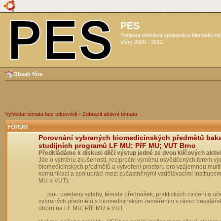
PES
Podpora efektivní spolupráce biomedicín
sféry 2009 - 2012
Obsah fóra
Vyhledat témata bez odpovědí
•
Zobrazit aktivní témata
FÓRUM
Porovnání vybraných biomedicínských předmětů bak
studijních programů LF MU; PřF MU; VUT Brno
Předkládáme k diskusi dílčí výstup jedné ze dvou klíčových aktivi
Jde o výměnu zkušeností, reciproční výměnu osvědčených forem vý
biomedicínských předmětů a vytvoření prostoru pro vzájemnou multil
komunikaci a spolupráci mezi zúčastněnými vzdělávacími institucem
MU a VUT).
…..jsou uvedeny sylaby, témata přednášek, praktických cvičení a uč
vybraných předmětů s biomedicínským zaměřením v rámci bakalářs
oborů na LF MU, PřF MU a VUT.