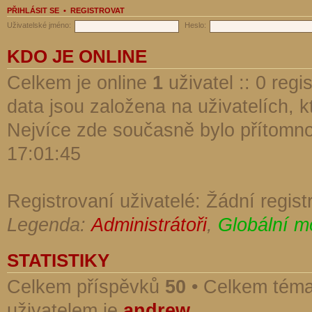
PŘIHLÁSIT SE
•
REGISTROVAT
Uživatelské jméno:
Heslo:
KDO JE ONLINE
Celkem je online
1
uživatel :: 0 reg
data jsou založena na uživatelích, kt
Nejvíce zde současně bylo přítomn
17:01:45
Registrovaní uživatelé: Žádní regist
Legenda:
Administrátoři
,
Globální m
STATISTIKY
Celkem příspěvků
50
• Celkem tém
uživatelem je
andrew