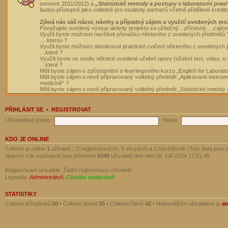
semestr 2011/2012) a
„Statistické metody a postupy v laboratorní praxi
budou přístupné jako volitelné pro studenty partnerů včetně přidělené kredit
Zjímá nás váš názor, návrhy a případný zájem o využití uvedených mo
Považujete uvedený výstup aktivity projektu za užitečný…přínosný….zajím
Využli byste možnost navštívit přenášku některého z uvedených předmětů 
….kterou ?
Využli byste možnost absolvovat praktické cvičení některého z uvedených
…které ?
Využili byste ve studiu některé uvedené učební opory (učební text, video, e-
…které ?
Měli byste zájem o zpřístupnění e-learningového kurzu „English for Laborat
Měli byste zájem o nově připravovaný volitelný předmět „Aplikované instrumen
medicíně“ ?
Měli byste zájem o nově připravovaný volitelný předmět „Statistické metody a
PŘIHLÁSIT SE
•
REGISTROVAT
Uživatelské jméno:
Heslo:
KDO JE ONLINE
Celkem je online
1
uživatel :: 0 registrovaných, 0 skrytých a 1 návštěvník (Tato data jsou z
Nejvíce zde současně bylo přítomno
6348
uživatelů dne ned 08. zář 2024 17:01:45
Registrovaní uživatelé: Žádní registrovaní uživatelé
Legenda:
Administrátoři
,
Globální moderátoři
STATISTIKY
Celkem příspěvků
50
• Celkem témat
35
• Celkem členů
42
• Nejnovějším uživatelem je
a