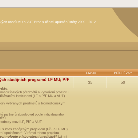
kých oborů MU a VUT Brno s účastí aplikační sféry 2009 - 2012
TÉMATA
PŘÍSPĚVKY
ých studijních programů LF MU; PřF
35
50
jektu.
medicínských předmětů a vytvoření prostoru
dělávacími institucemi (LF a PřF MU a VUT).
opory vybraných předmětů s biomedicínským
ů partnerů absolvovat podle individuálního
mětů.
 hodnoty mezi LF, PřF a VUT.
u s letos zahájeným projektem (PřF a LF MU)
 společnosti“. V rámci tohoto projektu
technologie v laboratorní medicíně“
(zimní