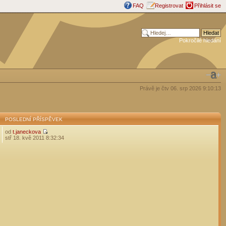
FAQ
Registrovat
Přihlásit se
Pokročilé hledání
Právě je čtv 06. srp 2026 9:10:13
POSLEDNÍ PŘÍSPĚVEK
od
t.janeckova
stř 18. kvě 2011 8:32:34