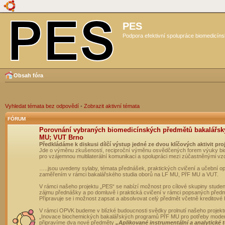
PES
Podpora efektivní spolupráce biomedicíns
Obsah fóra
Vyhledat témata bez odpovědí
•
Zobrazit aktivní témata
FÓRUM
Porovnání vybraných biomedicínských předmětů bakalářsk
MU; VUT Brno
Předkládáme k diskusi dílčí výstup jedné ze dvou klíčových aktivit pro
Jde o výměnu zkušeností, reciproční výměnu osvědčených forem výuky bio
pro vzájemnou multilaterální komunikaci a spolupráci mezi zúčastněnými vz
…..jsou uvedeny sylaby, témata přednášek, praktických cvičení a učební 
zaměřením v rámci bakalářského studia oborů na LF MU, PřF MU a VUT.
V rámci našeho projektu „PES“ se nabízí možnost pro cílové skupiny student
zájmu přednášky a po domluvě i praktická cvičení v rámci popsaných před
Připravuje se i možnost zapsat a absolvovat celý předmět včetně kreditové
V rámci OPVK budeme v blízké budoucnosti svědky prolnutí našeho projekt
„Inovace biochemických bakalářských programů PřF MU pro potřeby moderní
připravíme dva nové předměty
„Aplikované instrumentální a analytické 