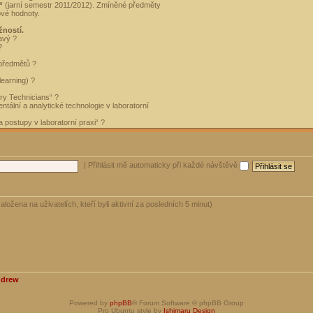
“
(jarní semestr 2011/2012). Zmíněné předměty
ové hodnoty.
žností.
avý ?
?
 předmětů ?
learning) ?
ory Technicians“ ?
tální a analytické technologie v laboratorní
 postupy v laboratorní praxi“ ?
|
Přihlásit mě automaticky při každé návštěvě
aložena na uživatelích, kteří byli aktivní za posledních 5 minut)
ndrew
Powered by
phpBB
® Forum Software © phpBB Group
Pro Ubuntu style by
Ishimaru Design