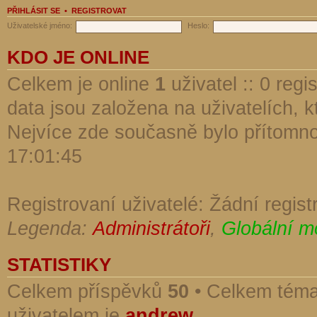
PŘIHLÁSIT SE
•
REGISTROVAT
Uživatelské jméno:
Heslo:
KDO JE ONLINE
Celkem je online
1
uživatel :: 0 reg
data jsou založena na uživatelích, kt
Nejvíce zde současně bylo přítomn
17:01:45
Registrovaní uživatelé: Žádní regist
Legenda:
Administrátoři
,
Globální m
STATISTIKY
Celkem příspěvků
50
• Celkem tém
uživatelem je
andrew