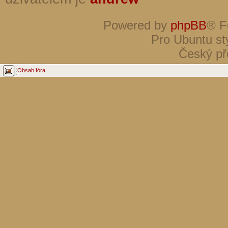
Powered by
phpBB
® F
Pro Ubuntu st
Český př
Obsah fóra