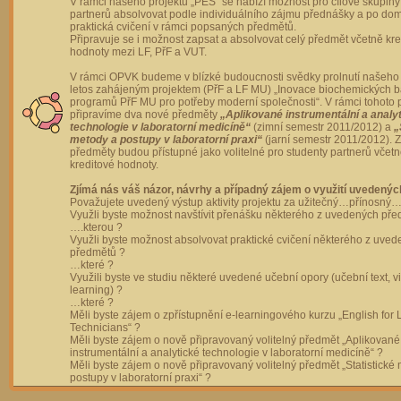
V rámci našeho projektu „PES“ se nabízí možnost pro cílové skupiny
partnerů absolvovat podle individuálního zájmu přednášky a po dom
praktická cvičení v rámci popsaných předmětů.
Připravuje se i možnost zapsat a absolvovat celý předmět včetně kre
hodnoty mezi LF, PřF a VUT.
V rámci OPVK budeme v blízké budoucnosti svědky prolnutí našeho 
letos zahájeným projektem (PřF a LF MU) „Inovace biochemických 
programů PřF MU pro potřeby moderní společnosti“. V rámci tohoto 
připravíme dva nové předměty
„Aplikované instrumentální a analy
technologie v laboratorní medicíně“
(zimní semestr 2011/2012) a
„
metody a postupy v laboratorní praxi“
(jarní semestr 2011/2012).
předměty budou přístupné jako volitelné pro studenty partnerů včet
kreditové hodnoty.
Zjímá nás váš názor, návrhy a případný zájem o využití uvedenýc
Považujete uvedený výstup aktivity projektu za užitečný…přínosný…
Využli byste možnost navštívit přenášku některého z uvedených př
….kterou ?
Využli byste možnost absolvovat praktické cvičení některého z uve
předmětů ?
…které ?
Využili byste ve studiu některé uvedené učební opory (učební text, v
learning) ?
…které ?
Měli byste zájem o zpřístupnění e-learningového kurzu „English for 
Technicians“ ?
Měli byste zájem o nově připravovaný volitelný předmět „Aplikované
instrumentální a analytické technologie v laboratorní medicíně“ ?
Měli byste zájem o nově připravovaný volitelný předmět „Statistické
postupy v laboratorní praxi“ ?