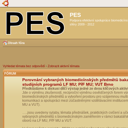
PES
Podpora efektivní spolupráce biomedicín
sféry 2009 - 2012
Obsah fóra
Vyhledat témata bez odpovědí
•
Zobrazit aktivní témata
FÓRUM
Porovnání vybraných biomedicínských předmětů bak
studijních programů LF MU; PřF MU; VUT Brno
Předkládáme k diskusi dílčí výstup jedné ze dvou klíčových aktivi
Jde o výměnu zkušeností, reciproční výměnu osvědčených forem vý
biomedicínských předmětů a vytvoření prostoru pro vzájemnou multil
komunikaci a spolupráci mezi zúčastněnými vzdělávacími institucem
MU a VUT).
…..jsou uvedeny sylaby, témata přednášek, praktických cvičení a uč
vybraných předmětů s biomedicínským zaměřením v rámci bakalářs
oborů na LF MU, PřF MU a VUT.