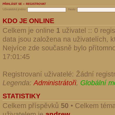
PŘIHLÁSIT SE
•
REGISTROVAT
Uživatelské jméno:
Heslo:
KDO JE ONLINE
Celkem je online
1
uživatel :: 0 reg
data jsou založena na uživatelích, kt
Nejvíce zde současně bylo přítomn
17:01:45
Registrovaní uživatelé: Žádní regist
Legenda:
Administrátoři
,
Globální m
STATISTIKY
Celkem příspěvků
50
• Celkem tém
uživatelem je
andrew