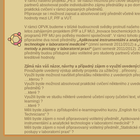
V rámci našeho projektu „PES“ se nabízí možnost pro cílové skupiny
partnerů absolvovat podle individuálního zájmu přednášky a po dom
praktická cvičení v rámci popsaných předmětů.
Připravuje se i možnost zapsat a absolvovat celý předmět včetně kre
hodnoty mezi LF, PřF a VUT.
V rámci OPVK budeme v blízké budoucnosti svědky prolnutí našeho 
letos zahájeným projektem (PřF a LF MU) „Inovace biochemických 
programů PřF MU pro potřeby moderní společnosti“. V rámci tohoto 
připravíme dva nové předměty
„Aplikované instrumentální a analy
technologie v laboratorní medicíně“
(zimní semestr 2011/2012) a
„
metody a postupy v laboratorní praxi“
(jarní semestr 2011/2012).
předměty budou přístupné jako volitelné pro studenty partnerů včet
kreditové hodnoty.
Zjímá nás váš názor, návrhy a případný zájem o využití uvedenýc
Považujete uvedený výstup aktivity projektu za užitečný…přínosný…
Využli byste možnost navštívit přenášku některého z uvedených př
….kterou ?
Využli byste možnost absolvovat praktické cvičení některého z uve
předmětů ?
…které ?
Využili byste ve studiu některé uvedené učební opory (učební text, v
learning) ?
…které ?
Měli byste zájem o zpřístupnění e-learningového kurzu „English for 
Technicians“ ?
Měli byste zájem o nově připravovaný volitelný předmět „Aplikované
instrumentální a analytické technologie v laboratorní medicíně“ ?
Měli byste zájem o nově připravovaný volitelný předmět „Statistické
postupy v laboratorní praxi“ ?