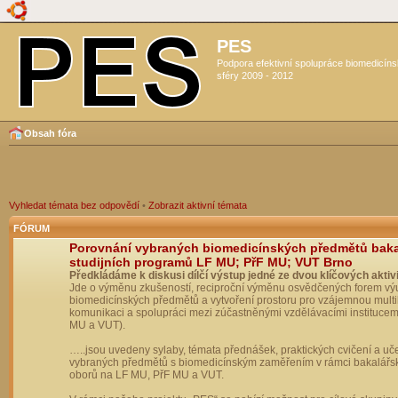
PES
Podpora efektivní spolupráce biomedicín
sféry 2009 - 2012
Obsah fóra
Vyhledat témata bez odpovědí
•
Zobrazit aktivní témata
FÓRUM
Porovnání vybraných biomedicínských předmětů bak
studijních programů LF MU; PřF MU; VUT Brno
Předkládáme k diskusi dílčí výstup jedné ze dvou klíčových aktivi
Jde o výměnu zkušeností, reciproční výměnu osvědčených forem vý
biomedicínských předmětů a vytvoření prostoru pro vzájemnou multil
komunikaci a spolupráci mezi zúčastněnými vzdělávacími institucem
MU a VUT).
…..jsou uvedeny sylaby, témata přednášek, praktických cvičení a uč
vybraných předmětů s biomedicínským zaměřením v rámci bakalářs
oborů na LF MU, PřF MU a VUT.