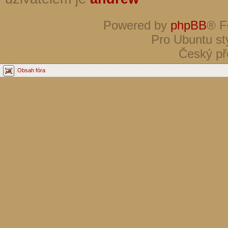
Powered by
phpBB
® F
Pro Ubuntu st
Český př
Obsah fóra