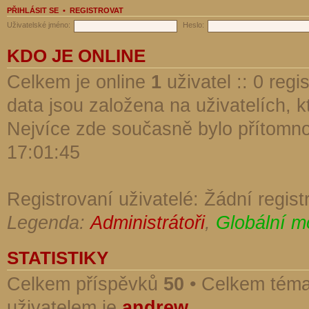
PŘIHLÁSIT SE
•
REGISTROVAT
Uživatelské jméno:
Heslo:
KDO JE ONLINE
Celkem je online
1
uživatel :: 0 reg
data jsou založena na uživatelích, kt
Nejvíce zde současně bylo přítomn
17:01:45
Registrovaní uživatelé: Žádní regist
Legenda:
Administrátoři
,
Globální m
STATISTIKY
Celkem příspěvků
50
• Celkem tém
uživatelem je
andrew