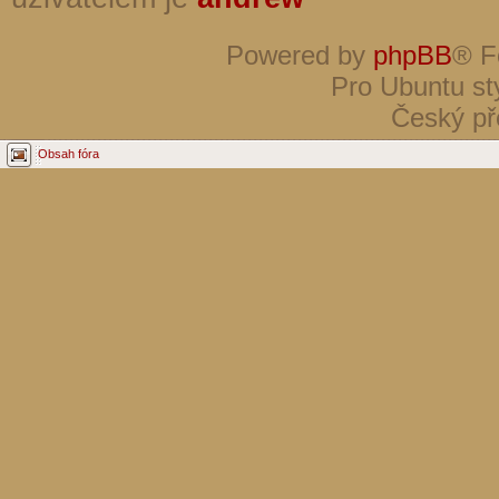
Powered by
phpBB
® F
Pro Ubuntu st
Český př
Obsah fóra