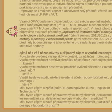
V rámci našeho projektu „PES“ se nabízí možnost pro cílové skupiny
partnerů absolvovat podle individuálního zájmu přednášky a po dom
praktická cvičení v rámci popsaných předmětů.
Připravuje se i možnost zapsat a absolvovat celý předmět včetně kre
hodnoty mezi LF, PřF a VUT.
V rámci OPVK budeme v blízké budoucnosti svědky prolnutí našeho 
letos zahájeným projektem (PřF a LF MU) „Inovace biochemických 
programů PřF MU pro potřeby moderní společnosti“. V rámci tohoto 
připravíme dva nové předměty
„Aplikované instrumentální a analy
technologie v laboratorní medicíně“
(zimní semestr 2011/2012) a
„
metody a postupy v laboratorní praxi“
(jarní semestr 2011/2012).
předměty budou přístupné jako volitelné pro studenty partnerů včet
kreditové hodnoty.
Zjímá nás váš názor, návrhy a případný zájem o využití uvedenýc
Považujete uvedený výstup aktivity projektu za užitečný…přínosný…
Využli byste možnost navštívit přenášku některého z uvedených př
….kterou ?
Využli byste možnost absolvovat praktické cvičení některého z uve
předmětů ?
…které ?
Využili byste ve studiu některé uvedené učební opory (učební text, v
learning) ?
…které ?
Měli byste zájem o zpřístupnění e-learningového kurzu „English for 
Technicians“ ?
Měli byste zájem o nově připravovaný volitelný předmět „Aplikované
instrumentální a analytické technologie v laboratorní medicíně“ ?
Měli byste zájem o nově připravovaný volitelný předmět „Statistické
postupy v laboratorní praxi“ ?