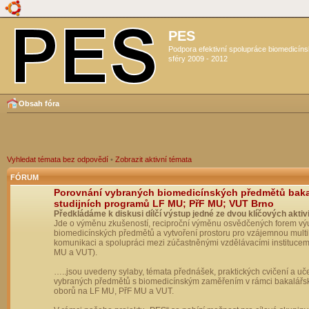
PES
Podpora efektivní spolupráce biomedicín
sféry 2009 - 2012
Obsah fóra
Vyhledat témata bez odpovědí
•
Zobrazit aktivní témata
FÓRUM
Porovnání vybraných biomedicínských předmětů bak
studijních programů LF MU; PřF MU; VUT Brno
Předkládáme k diskusi dílčí výstup jedné ze dvou klíčových aktivi
Jde o výměnu zkušeností, reciproční výměnu osvědčených forem vý
biomedicínských předmětů a vytvoření prostoru pro vzájemnou multil
komunikaci a spolupráci mezi zúčastněnými vzdělávacími institucem
MU a VUT).
…..jsou uvedeny sylaby, témata přednášek, praktických cvičení a uč
vybraných předmětů s biomedicínským zaměřením v rámci bakalářs
oborů na LF MU, PřF MU a VUT.