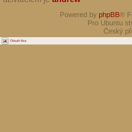
Powered by
phpBB
® F
Pro Ubuntu st
Český př
Obsah fóra