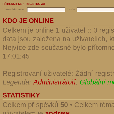
PŘIHLÁSIT SE
•
REGISTROVAT
Uživatelské jméno:
Heslo:
KDO JE ONLINE
Celkem je online
1
uživatel :: 0 reg
data jsou založena na uživatelích, kt
Nejvíce zde současně bylo přítomn
17:01:45
Registrovaní uživatelé: Žádní regist
Legenda:
Administrátoři
,
Globální m
STATISTIKY
Celkem příspěvků
50
• Celkem tém
uživatelem je
andrew