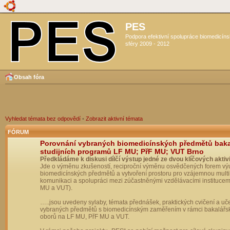
PES
Podpora efektivní spolupráce biomedicín
sféry 2009 - 2012
Obsah fóra
Vyhledat témata bez odpovědí
•
Zobrazit aktivní témata
FÓRUM
Porovnání vybraných biomedicínských předmětů bak
studijních programů LF MU; PřF MU; VUT Brno
Předkládáme k diskusi dílčí výstup jedné ze dvou klíčových aktivi
Jde o výměnu zkušeností, reciproční výměnu osvědčených forem vý
biomedicínských předmětů a vytvoření prostoru pro vzájemnou multil
komunikaci a spolupráci mezi zúčastněnými vzdělávacími institucem
MU a VUT).
…..jsou uvedeny sylaby, témata přednášek, praktických cvičení a uč
vybraných předmětů s biomedicínským zaměřením v rámci bakalářs
oborů na LF MU, PřF MU a VUT.