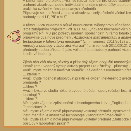
V rámci našeho projektu „PES“ se nabízí možnost pro cílové skupiny
partnerů absolvovat podle individuálního zájmu přednášky a po dom
praktická cvičení v rámci popsaných předmětů.
Připravuje se i možnost zapsat a absolvovat celý předmět včetně kre
hodnoty mezi LF, PřF a VUT.
V rámci OPVK budeme v blízké budoucnosti svědky prolnutí našeho 
letos zahájeným projektem (PřF a LF MU) „Inovace biochemických 
programů PřF MU pro potřeby moderní společnosti“. V rámci tohoto 
připravíme dva nové předměty
„Aplikované instrumentální a analy
technologie v laboratorní medicíně“
(zimní semestr 2011/2012) a
„
metody a postupy v laboratorní praxi“
(jarní semestr 2011/2012).
předměty budou přístupné jako volitelné pro studenty partnerů včet
kreditové hodnoty.
Zjímá nás váš názor, návrhy a případný zájem o využití uvedenýc
Považujete uvedený výstup aktivity projektu za užitečný…přínosný…
Využli byste možnost navštívit přenášku některého z uvedených př
….kterou ?
Využli byste možnost absolvovat praktické cvičení některého z uve
předmětů ?
…které ?
Využili byste ve studiu některé uvedené učební opory (učební text, v
learning) ?
…které ?
Měli byste zájem o zpřístupnění e-learningového kurzu „English for 
Technicians“ ?
Měli byste zájem o nově připravovaný volitelný předmět „Aplikované
instrumentální a analytické technologie v laboratorní medicíně“ ?
Měli byste zájem o nově připravovaný volitelný předmět „Statistické
postupy v laboratorní praxi“ ?