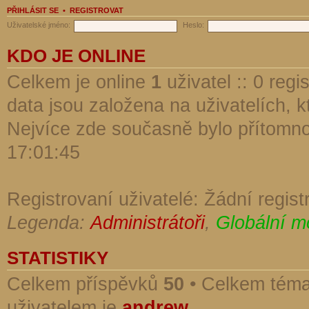
PŘIHLÁSIT SE
•
REGISTROVAT
Uživatelské jméno:
Heslo:
KDO JE ONLINE
Celkem je online
1
uživatel :: 0 reg
data jsou založena na uživatelích, kt
Nejvíce zde současně bylo přítomn
17:01:45
Registrovaní uživatelé: Žádní regist
Legenda:
Administrátoři
,
Globální m
STATISTIKY
Celkem příspěvků
50
• Celkem tém
uživatelem je
andrew