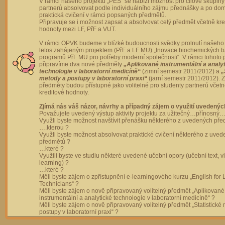
V rámci našeho projektu „PES“ se nabízí možnost pro cílové skupiny
partnerů absolvovat podle individuálního zájmu přednášky a po dom
praktická cvičení v rámci popsaných předmětů.
Připravuje se i možnost zapsat a absolvovat celý předmět včetně kre
hodnoty mezi LF, PřF a VUT.
V rámci OPVK budeme v blízké budoucnosti svědky prolnutí našeho 
letos zahájeným projektem (PřF a LF MU) „Inovace biochemických 
programů PřF MU pro potřeby moderní společnosti“. V rámci tohoto 
připravíme dva nové předměty
„Aplikované instrumentální a analy
technologie v laboratorní medicíně“
(zimní semestr 2011/2012) a
„
metody a postupy v laboratorní praxi“
(jarní semestr 2011/2012).
předměty budou přístupné jako volitelné pro studenty partnerů včet
kreditové hodnoty.
Zjímá nás váš názor, návrhy a případný zájem o využití uvedenýc
Považujete uvedený výstup aktivity projektu za užitečný…přínosný…
Využli byste možnost navštívit přenášku některého z uvedených př
….kterou ?
Využli byste možnost absolvovat praktické cvičení některého z uve
předmětů ?
…které ?
Využili byste ve studiu některé uvedené učební opory (učební text, v
learning) ?
…které ?
Měli byste zájem o zpřístupnění e-learningového kurzu „English for 
Technicians“ ?
Měli byste zájem o nově připravovaný volitelný předmět „Aplikované
instrumentální a analytické technologie v laboratorní medicíně“ ?
Měli byste zájem o nově připravovaný volitelný předmět „Statistické
postupy v laboratorní praxi“ ?