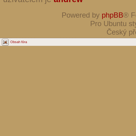
Powered by
phpBB
® F
Pro Ubuntu st
Český př
Obsah fóra