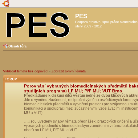
PES
Podpora efektivní spolupráce biomedicín
sféry 2009 - 2012
Obsah fóra
Vyhledat témata bez odpovědí
•
Zobrazit aktivní témata
FÓRUM
Porovnání vybraných biomedicínských předmětů bak
studijních programů LF MU; PřF MU; VUT Brno
Předkládáme k diskusi dílčí výstup jedné ze dvou klíčových aktivi
Jde o výměnu zkušeností, reciproční výměnu osvědčených forem vý
biomedicínských předmětů a vytvoření prostoru pro vzájemnou multil
komunikaci a spolupráci mezi zúčastněnými vzdělávacími institucem
MU a VUT).
…..jsou uvedeny sylaby, témata přednášek, praktických cvičení a uč
vybraných předmětů s biomedicínským zaměřením v rámci bakalářs
oborů na LF MU, PřF MU a VUT.