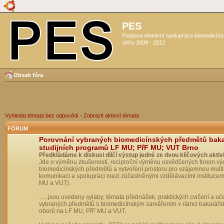
PES
Podpora efektivní spolupráce biomedicín
sféry 2009 - 2012
Obsah fóra
Vyhledat témata bez odpovědí
•
Zobrazit aktivní témata
FÓRUM
Porovnání vybraných biomedicínských předmětů bak
studijních programů LF MU; PřF MU; VUT Brno
Předkládáme k diskusi dílčí výstup jedné ze dvou klíčových aktivi
Jde o výměnu zkušeností, reciproční výměnu osvědčených forem vý
biomedicínských předmětů a vytvoření prostoru pro vzájemnou multil
komunikaci a spolupráci mezi zúčastněnými vzdělávacími institucem
MU a VUT).
…..jsou uvedeny sylaby, témata přednášek, praktických cvičení a uč
vybraných předmětů s biomedicínským zaměřením v rámci bakalářs
oborů na LF MU, PřF MU a VUT.