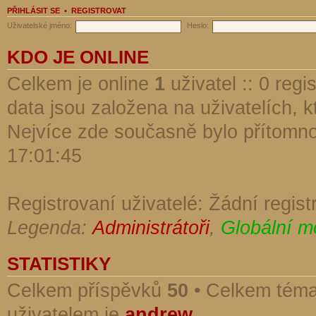
PŘIHLÁSIT SE
•
REGISTROVAT
Uživatelské jméno:
Heslo:
KDO JE ONLINE
Celkem je online
1
uživatel :: 0 reg
data jsou založena na uživatelích, kt
Nejvíce zde současně bylo přítomn
17:01:45
Registrovaní uživatelé: Žádní regist
Legenda:
Administrátoři
,
Globální m
STATISTIKY
Celkem příspěvků
50
• Celkem tém
uživatelem je
andrew