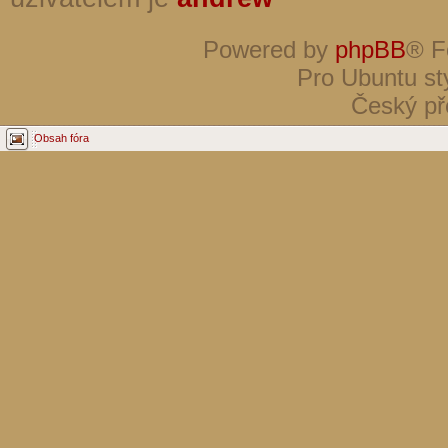
Powered by
phpBB
® F
Pro Ubuntu st
Český př
Obsah fóra