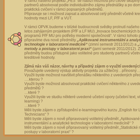
V rámci našeho projektu „PES“ se nabízí možnost pro cílové skupiny
partnerů absolvovat podle individuálního zájmu přednášky a po dom
praktická cvičení v rámci popsaných předmětů.
Připravuje se i možnost zapsat a absolvovat celý předmět včetně kre
hodnoty mezi LF, PřF a VUT.
V rámci OPVK budeme v blízké budoucnosti svědky prolnutí našeho 
letos zahájeným projektem (PřF a LF MU) „Inovace biochemických 
programů PřF MU pro potřeby moderní společnosti“. V rámci tohoto 
připravíme dva nové předměty
„Aplikované instrumentální a analy
technologie v laboratorní medicíně“
(zimní semestr 2011/2012) a
„
metody a postupy v laboratorní praxi“
(jarní semestr 2011/2012).
předměty budou přístupné jako volitelné pro studenty partnerů včet
kreditové hodnoty.
Zjímá nás váš názor, návrhy a případný zájem o využití uvedenýc
Považujete uvedený výstup aktivity projektu za užitečný…přínosný…
Využli byste možnost navštívit přenášku některého z uvedených př
….kterou ?
Využli byste možnost absolvovat praktické cvičení některého z uve
předmětů ?
…které ?
Využili byste ve studiu některé uvedené učební opory (učební text, v
learning) ?
…které ?
Měli byste zájem o zpřístupnění e-learningového kurzu „English for 
Technicians“ ?
Měli byste zájem o nově připravovaný volitelný předmět „Aplikované
instrumentální a analytické technologie v laboratorní medicíně“ ?
Měli byste zájem o nově připravovaný volitelný předmět „Statistické
postupy v laboratorní praxi“ ?