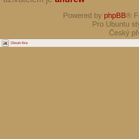
Powered by
phpBB
® F
Pro Ubuntu st
Český př
Obsah fóra