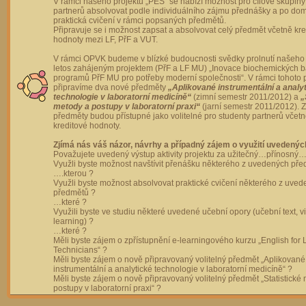
V rámci našeho projektu „PES“ se nabízí možnost pro cílové skupiny
partnerů absolvovat podle individuálního zájmu přednášky a po dom
praktická cvičení v rámci popsaných předmětů.
Připravuje se i možnost zapsat a absolvovat celý předmět včetně kre
hodnoty mezi LF, PřF a VUT.
V rámci OPVK budeme v blízké budoucnosti svědky prolnutí našeho 
letos zahájeným projektem (PřF a LF MU) „Inovace biochemických 
programů PřF MU pro potřeby moderní společnosti“. V rámci tohoto 
připravíme dva nové předměty
„Aplikované instrumentální a analy
technologie v laboratorní medicíně“
(zimní semestr 2011/2012) a
„
metody a postupy v laboratorní praxi“
(jarní semestr 2011/2012).
předměty budou přístupné jako volitelné pro studenty partnerů včet
kreditové hodnoty.
Zjímá nás váš názor, návrhy a případný zájem o využití uvedenýc
Považujete uvedený výstup aktivity projektu za užitečný…přínosný…
Využli byste možnost navštívit přenášku některého z uvedených př
….kterou ?
Využli byste možnost absolvovat praktické cvičení některého z uve
předmětů ?
…které ?
Využili byste ve studiu některé uvedené učební opory (učební text, v
learning) ?
…které ?
Měli byste zájem o zpřístupnění e-learningového kurzu „English for 
Technicians“ ?
Měli byste zájem o nově připravovaný volitelný předmět „Aplikované
instrumentální a analytické technologie v laboratorní medicíně“ ?
Měli byste zájem o nově připravovaný volitelný předmět „Statistické
postupy v laboratorní praxi“ ?