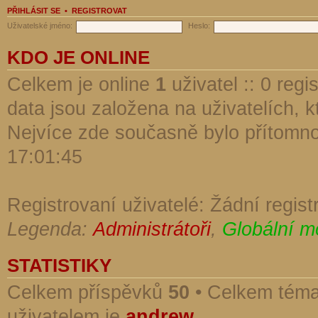
PŘIHLÁSIT SE
•
REGISTROVAT
Uživatelské jméno:
Heslo:
KDO JE ONLINE
Celkem je online
1
uživatel :: 0 reg
data jsou založena na uživatelích, kt
Nejvíce zde současně bylo přítomn
17:01:45
Registrovaní uživatelé: Žádní regist
Legenda:
Administrátoři
,
Globální m
STATISTIKY
Celkem příspěvků
50
• Celkem tém
uživatelem je
andrew