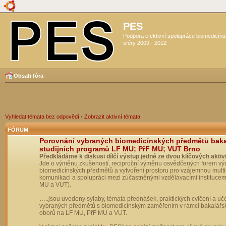
PES
Podpora efektivní spolupráce biomedicín
sféry 2009 - 2012
Obsah fóra
Vyhledat témata bez odpovědí
•
Zobrazit aktivní témata
FÓRUM
Porovnání vybraných biomedicínských předmětů bak
studijních programů LF MU; PřF MU; VUT Brno
Předkládáme k diskusi dílčí výstup jedné ze dvou klíčových aktivi
Jde o výměnu zkušeností, reciproční výměnu osvědčených forem vý
biomedicínských předmětů a vytvoření prostoru pro vzájemnou multil
komunikaci a spolupráci mezi zúčastněnými vzdělávacími institucem
MU a VUT).
…..jsou uvedeny sylaby, témata přednášek, praktických cvičení a uč
vybraných předmětů s biomedicínským zaměřením v rámci bakalářs
oborů na LF MU, PřF MU a VUT.