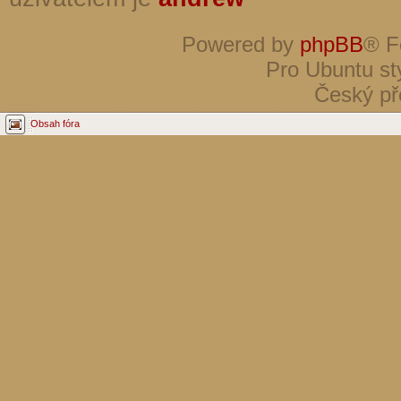
Powered by
phpBB
® F
Pro Ubuntu st
Český př
Obsah fóra