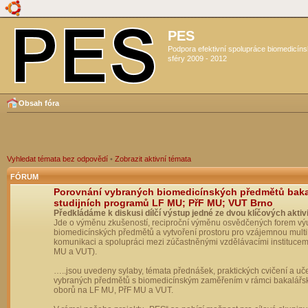
PES
Podpora efektivní spolupráce biomedicín
sféry 2009 - 2012
Obsah fóra
Vyhledat témata bez odpovědí
•
Zobrazit aktivní témata
FÓRUM
Porovnání vybraných biomedicínských předmětů bak
studijních programů LF MU; PřF MU; VUT Brno
Předkládáme k diskusi dílčí výstup jedné ze dvou klíčových aktivi
Jde o výměnu zkušeností, reciproční výměnu osvědčených forem vý
biomedicínských předmětů a vytvoření prostoru pro vzájemnou multil
komunikaci a spolupráci mezi zúčastněnými vzdělávacími institucem
MU a VUT).
…..jsou uvedeny sylaby, témata přednášek, praktických cvičení a uč
vybraných předmětů s biomedicínským zaměřením v rámci bakalářs
oborů na LF MU, PřF MU a VUT.