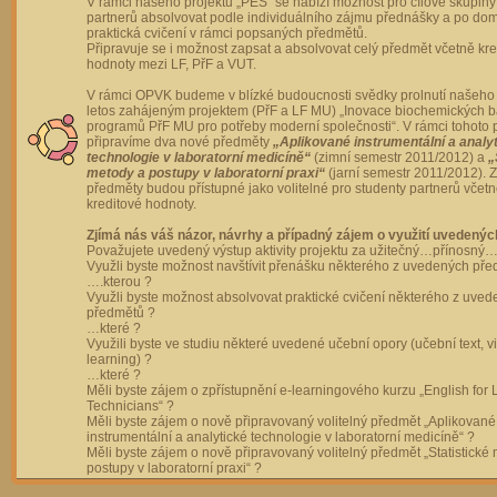
V rámci našeho projektu „PES“ se nabízí možnost pro cílové skupiny
partnerů absolvovat podle individuálního zájmu přednášky a po dom
praktická cvičení v rámci popsaných předmětů.
Připravuje se i možnost zapsat a absolvovat celý předmět včetně kre
hodnoty mezi LF, PřF a VUT.
V rámci OPVK budeme v blízké budoucnosti svědky prolnutí našeho 
letos zahájeným projektem (PřF a LF MU) „Inovace biochemických 
programů PřF MU pro potřeby moderní společnosti“. V rámci tohoto 
připravíme dva nové předměty
„Aplikované instrumentální a analy
technologie v laboratorní medicíně“
(zimní semestr 2011/2012) a
„
metody a postupy v laboratorní praxi“
(jarní semestr 2011/2012).
předměty budou přístupné jako volitelné pro studenty partnerů včet
kreditové hodnoty.
Zjímá nás váš názor, návrhy a případný zájem o využití uvedenýc
Považujete uvedený výstup aktivity projektu za užitečný…přínosný…
Využli byste možnost navštívit přenášku některého z uvedených př
….kterou ?
Využli byste možnost absolvovat praktické cvičení některého z uve
předmětů ?
…které ?
Využili byste ve studiu některé uvedené učební opory (učební text, v
learning) ?
…které ?
Měli byste zájem o zpřístupnění e-learningového kurzu „English for 
Technicians“ ?
Měli byste zájem o nově připravovaný volitelný předmět „Aplikované
instrumentální a analytické technologie v laboratorní medicíně“ ?
Měli byste zájem o nově připravovaný volitelný předmět „Statistické
postupy v laboratorní praxi“ ?