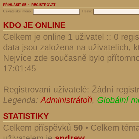
PŘIHLÁSIT SE
•
REGISTROVAT
Uživatelské jméno:
Heslo:
KDO JE ONLINE
Celkem je online
1
uživatel :: 0 reg
data jsou založena na uživatelích, kt
Nejvíce zde současně bylo přítomn
17:01:45
Registrovaní uživatelé: Žádní regist
Legenda:
Administrátoři
,
Globální m
STATISTIKY
Celkem příspěvků
50
• Celkem tém
uživatelem je
andrew